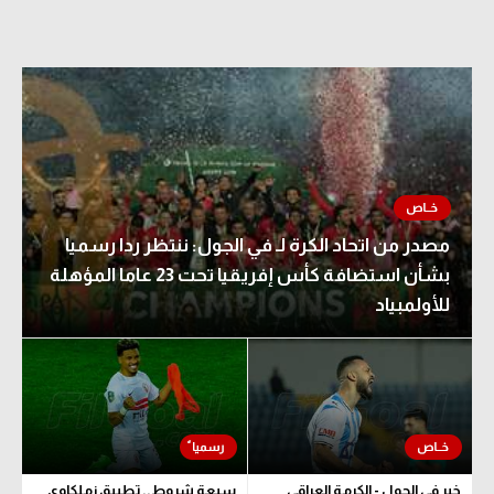
مصدر من اتحاد الكرة لـ في الجول: ننتظر ردا رسميا
بشأن استضافة كأس إفريقيا تحت 23 عاما المؤهلة
للأولمبياد
خبر في الجول - الكرمة العراقي
سبعة شروط.. تطبيق زملكاوي