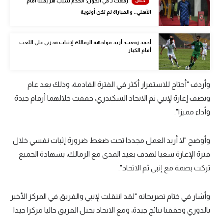
رفعت لـ في الجول: الحكم سبب هزيمتنا أمام
الوطن العربي
الأهلي.. والمباراة لم تكن أولوية
في المونديال
أحمد رفعت: أريد مواجهة الزمالك لإثبات قدرتي على اللعب
رياضة نسائية
أمام الكبار
آسيا
وأردف "أحتاج للاستقرار أكثر في الفترة القادمة، وذلك بعد عام
أمريكا
ونصف إعارة لإنبي ثم الاتحاد السكندري، حققت خلالهما أرقام جيدة
ركن الألعاب
وأداء مميزا".
وأوضح "لا أريد العمل مجددا تحت ضغط ضرورة إثبات نفسي خلال
أقسام خاصة
فترة الإعارة سعيا لهدف بعيد المدى مع الزمالك، بشهادة الجميع
Gamers
تركت بصمة مع إنبي ثم الاتحاد".
ميركاتو
تحقيق في الجول
وأشار في ختام تصريحاته "لقد انتقلت لإنبي والفريق في المركز الأخير
بالدوري وحققنا نتائج جيدة، ومع الاتحاد يحتل الفريق حاليا مركزا جيدا
تقرير في الجول