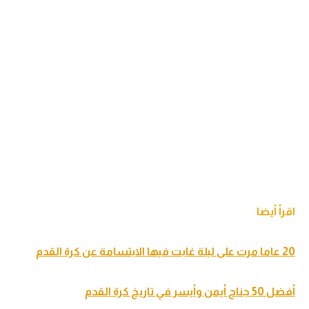
اقرأ أيضا
20 عاما مرت على ليلة غابت فيها الابتسامة عن كرة القدم
أفضل 50 جناح أيمن وأيسر في تاريخ كرة القدم