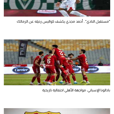
"مستقبل النادي".. أحمد مجدي يكشف كواليس رحيله عن الزمالك
بادالونا الإسباني: مواجهة الأهلي احتفالية تاريخية