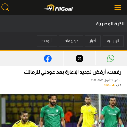
الكرة المصرية
محتوى إخباري
الرئيسية
أخبار
فيديوهات
ألبومات
الرئيسية
أخبار
مباريات
رفعت: أرفض تجديد الإعارة بعد عودتي للزمالك
ميركاتو
الإثنين، 13 أبريل 2020 - 11:56
كتب :
FilGoal
فانتازي في الجول
مسابقة التوقعات
فيديوهات
عدسات