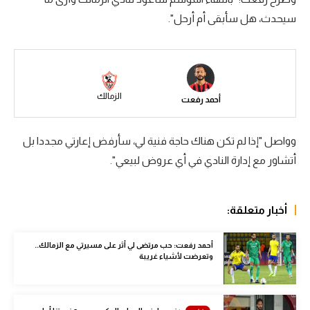
سيحدث، هل سأبقى أم أرحل".
سعودي في الجول
الدوري الإنجليزي
الدوري الإسباني
الزمالك
أحمد رفعت
دوري أبطال أوروبا
القسم الثاني
وواصل "إذا لم تكن هناك حاجة فنية لي، سأرفض إعارتي مجددا بل
رياضات أخرى
أتشاور مع إدارة النادي في أي عروض لبيعي".
أمم إفريقيا
أخبار متعلقة:
كرة السلة الأمريكية
كرة سلة
أحمد رفعت: حب مرتضى لي أثر على مسيرتي مع الزمالك..
وتعرضت لأشياء غريبة
كرة يد
كرة طائرة