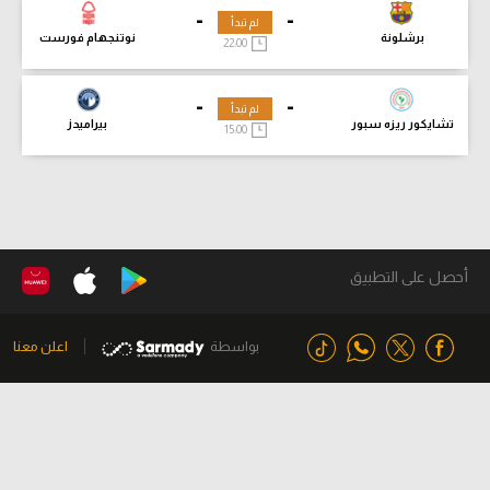
-
-
لم تبدأ
برشلونة
نوتنجهام فورست
22:00
-
-
لم تبدأ
تشايكور ريزه سبور
بيراميدز
15:00
أحصل على التطبيق
بواسطة
اعلن معنا