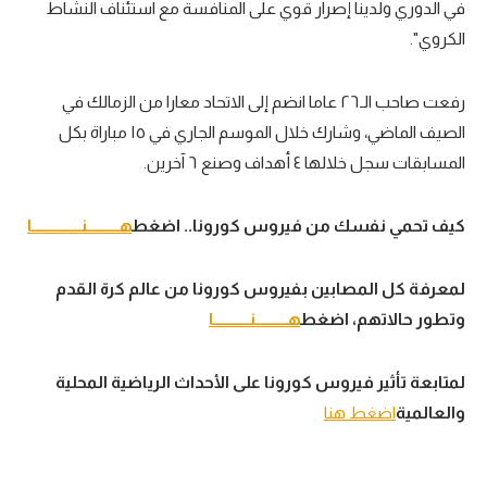
في الدوري ولدينا إصرار قوي على المنافسة مع استئناف النشاط
تحليل في الجول
الكروي".
حكايات في الجول
رفعت صاحب الـ٢٦ عاما انضم إلى الاتحاد معارا من الزمالك في
كويز في الجول
الصيف الماضي، وشارك خلال الموسم الجاري في ١٥ مباراة بكل
فيديو في الجول
المسابقات سجل خلالها ٤ أهداف وصنع ٦ آخرين.
كيف تحمي نفسك من فيروس كورونا.. اضغط
هــــــــــنـــــــــــــــا
لمعرفة كل المصابين بفيروس كورونا من عالم كرة القدم
وتطور حالاتهم، اضغط
هــــــــــنـــــــــــا
لمتابعة تأثير فيروس كورونا على الأحداث الرياضية المحلية
والعالمية
اضغط هنا