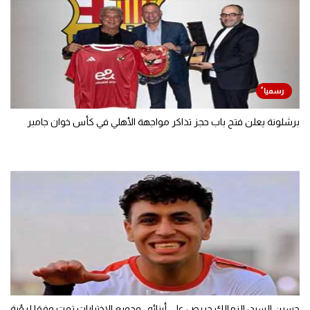
برشلونة يعلن فتح باب حجز تذاكر مواجهة الأهلي في كأس خوان جامبر
حسين السيد: الزمالك حريص على أبنائه.. وجميع الاختيارات تمت وفقا لرؤية