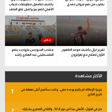
يقترب من ضم مروان حمدي
يكشف تفاصيل مفاوضات شباب
الأهلي لضم بيزيرا قبل غلق الملف
تقرير تركي يكشف موعد الظهور
منتخب السويس بتروجت يضم
الأول لصلاح مع طرابزون
الفلسطيني عبد الهادي راشد
الأكثر مشاهدة
بيزيرا: الزمالك لم يلتزم بوعده معي.. وكنت سأصبح أغلى صفقة في
1
تاريخ النادي
خبر في الجول - الأهلي يبدأ من دور الـ 32.. والثلاثي المصري يشارك
2