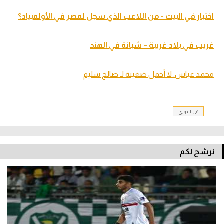
اختبار في البيت - من اللاعب الذي سجل لمصر في الأولمبياد؟
غريب في بلاد غريبة – شبانة في الهند
محمد عباس: لا أحمل ضغينة لـ صالح سليم
في الدوري
نرشح لكم