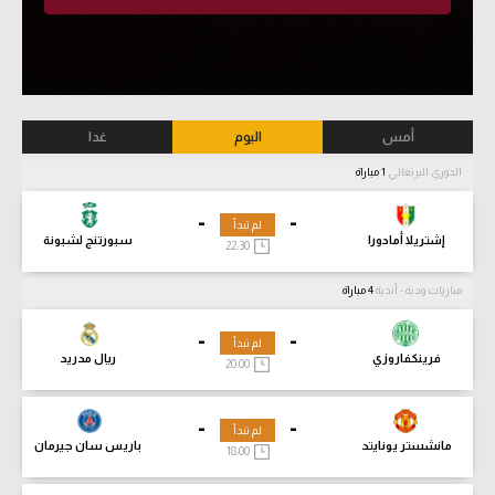
أمس
اليوم
غدا
الدوري البرتغالي
1 مباراة
-
-
لم تبدأ
إشتريلا أمادورا
سبورتنج لشبونة
22:30
مباريات ودية - أندية
4 مباراة
-
-
لم تبدأ
فرينكفاروزي
ريال مدريد
20:00
-
-
لم تبدأ
مانشستر يونايتد
باريس سان جيرمان
18:00