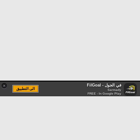
في الجول - FilGoal
×
الى التطبيق
Sarmady
FREE - In Google Play