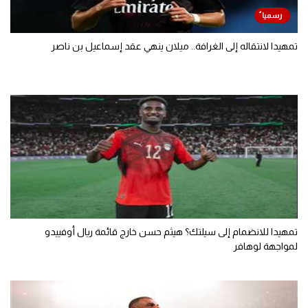
تمهيدا لانتقاله إلى الغرافة.. ميلان ينهي عقد إسماعيل بن ناصر
تمهيدا للانضمام إلى سيلتك؟ هيثم حسن خارج قائمة ريال أوفييدو
لمواجهة لوهافر