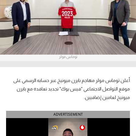
آراء حرة
ركن الألعاب
بطولات
أمريكا 2026
توماس مولر
الدوري المصري
الدوري الإنجليزي الممتاز
أعلن توماس مولر مهاجم بايرن ميونيخ عبر حسابه الرسمي على
موقع التواصل الاجتماعي "فيس بوك" تجديد تعاقده مع بايرن
الدوري الإسباني
ميونيخ لعامين إضافيين.
الدوري الإيطالي
ADVERTISEMENT
الدوري الألماني
الدوري الفرنسي