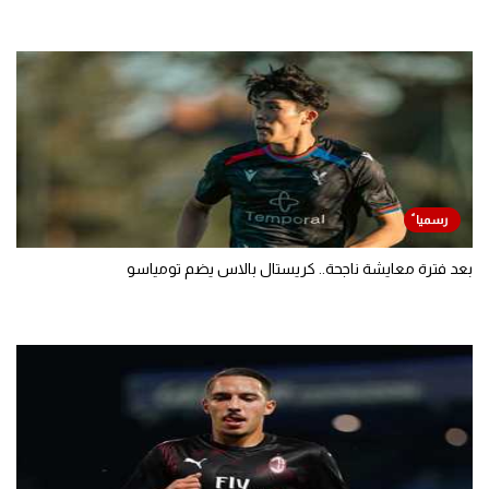
بعد فترة معايشة ناجحة.. كريستال بالاس يضم تومياسو