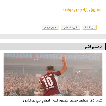
ليفربول يتراجع عن موقفه
في ألمانيا
الدوري الألماني
بايرن ميونيخ
نرشح لكم
تقرير تركي يكشف موعد الظهور الأول لصلاح مع طرابزون