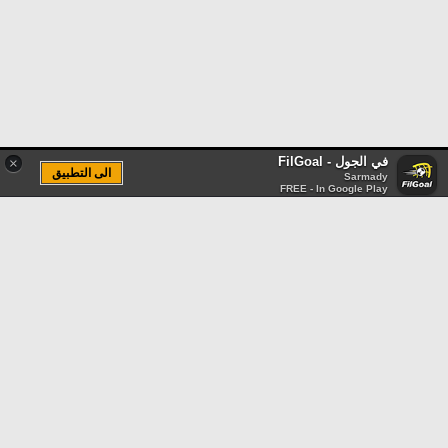
في الجول - FilGoal
×
الى التطبيق
Sarmady
FREE - In Google Play