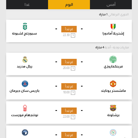
أمس
اليوم
غدا
الدوري البرتغالي
1 مباراة
-
-
لم تبدأ
إشتريلا أمادورا
سبورتنج لشبونة
22:30
مباريات ودية - أندية
4 مباراة
-
-
لم تبدأ
فرينكفاروزي
ريال مدريد
20:00
-
-
لم تبدأ
مانشستر يونايتد
باريس سان جيرمان
18:00
-
-
لم تبدأ
برشلونة
نوتنجهام فورست
22:00
-
-
لم تبدأ