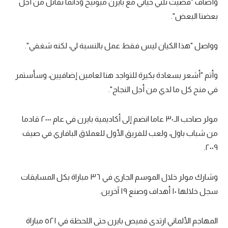
وأضاف "قضيت ثلثي حياتي مع بايرن ميونيخ ودائما نقاتل من أجل
الوطن العربي
بعضنا البعض".
في المونديال
وواصل "هذا الكيان ليس فقط عمل بالنسبة لي، لكنه شغفي".
رياضة نسائية
آسيا
وأتم "أشعر بسعادة بكيرة للتواجد هنا لعامين إضافيين، وسأستمر
في منح كل ما لدي من أجل النجاح".
أمريكا
ركن الألعاب
مولر صاحب الـ٣٠ عاما انضم إلى أكاديمية بايرن في عام ٢٠٠٠ قادما
من شباب باول، ولعب للفريق الأول للعملاق البافاري في صيف
أقسام خاصة
٢٠٠٩.
Gamers
وشارك مولر خلال الموسم الجاري في ٣٦ مباراة بكل المسابقات
ميركاتو
سجل خلالها ١٠ أهداف وصنع ١٩ آخرين.
تحقيق في الجول
المهاجم الألماني ارتدى قميص بايرن حتى اللحظة في ٥٢١ مباراة
تقرير في الجول