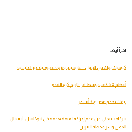
اقرأ أيضا
كوميك بوك في الجول - مارسيلو ونزوة هجومية غير اعتيادية
أعظم 50 لاعب وسط في تاريخ كرة القدم
إيقاف حكم مصري 3 أشهر
بيركامب يحكي عن عدم إدراكه لقيمة هدفه في نيوكاسل.. أرسنال
الممل وسر محطة البنزين