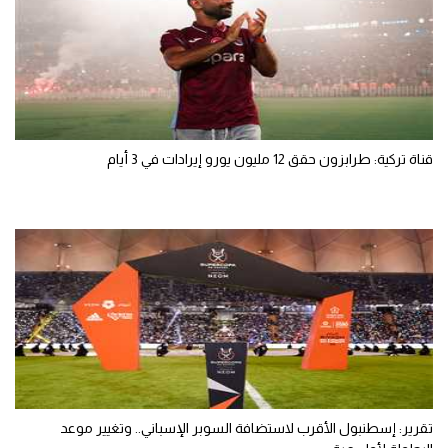
قناة تركية: طرابزون حقق 12 مليون يورو إيرادات في 3 أيام
تقرير: إسطنبول الأقرب لاستضافة السوبر الإسباني.. وتغيير موعد