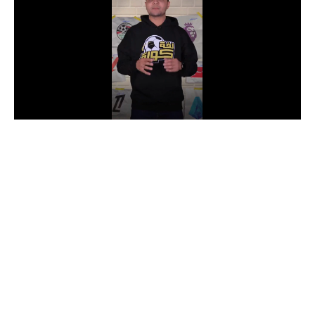
الدوري السعودي للمحترفين
دوري أبطال أوروبا
دوري أبطال إفريقيا
كل البطولات
أقسام
الكرة المصرية
الدوري المصري
الكرة الأوروبية
الكرة الإفريقية
منتخب مصر