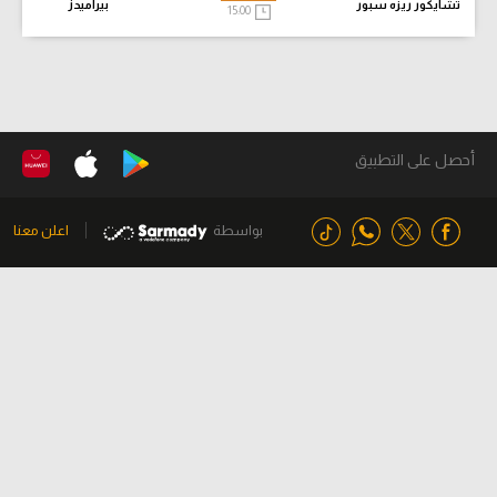
تشايكور ريزه سبور
بيراميدز
15:00
أحصل على التطبيق
بواسطة
اعلن معنا