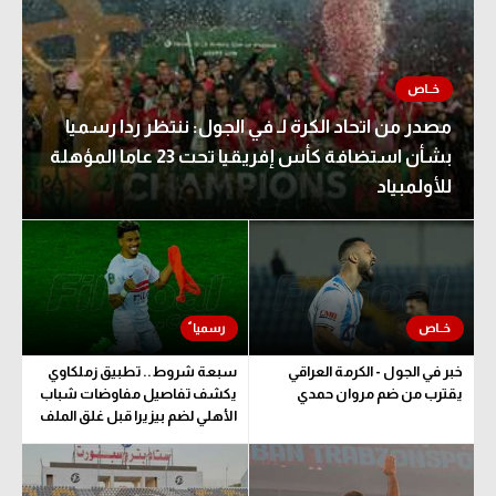
مصدر من اتحاد الكرة لـ في الجول: ننتظر ردا رسميا
بشأن استضافة كأس إفريقيا تحت 23 عاما المؤهلة
للأولمبياد
خبر في الجول - الكرمة العراقي
سبعة شروط.. تطبيق زملكاوي
يقترب من ضم مروان حمدي
يكشف تفاصيل مفاوضات شباب
الأهلي لضم بيزيرا قبل غلق الملف