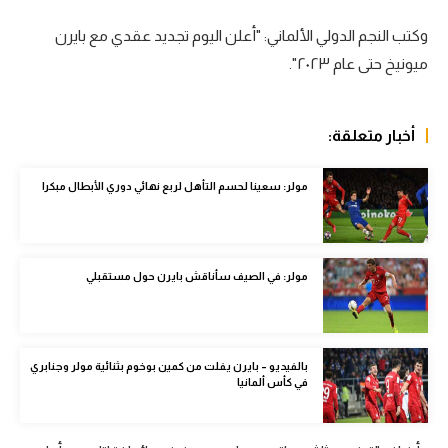
سعودي في الجول
وكتب النجم الدولي الألماني: "أعلن اليوم تجديد عقدي مع بايرن
ميونيخ حتى عام ٢٠٢٣".
الدوري الإنجليزي
الدوري الإسباني
أخبار متعلقة:
دوري أبطال أوروبا
القسم الثاني
مولر: سعينا لحسم التأهل لربع نهائي دوري الأبطال مبكرا
رياضات أخرى
أمم إفريقيا
مولر: في الصيف سأناقش بايرن حول مستقبلي
كرة السلة الأمريكية
كرة سلة
بالفيديو – بايرن يفلت من كمين بوخوم بثنائية مولر وجنابري
في كأس ألمانيا
كرة يد
كرة طائرة