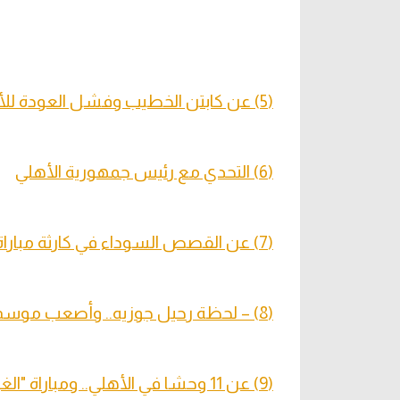
(5) عن كابتن الخطيب وفشل العودة للأهلي.. وصراخ والدي بسبب الجونة
(6) التحدي مع رئيس جمهورية الأهلي
(7) عن القصص السوداء في كارثة مباراة بورسعيد
(8) – لحظة رحيل جوزيه.. وأصعب موسم في الأهلي
(9) عن 11 وحشا في الأهلي.. ومباراة "الغل وحرقة القلب والمتعة"