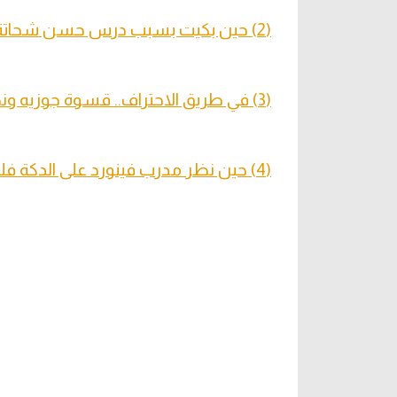
(2) حين بكيت بسبب درس حسن شحاتة.. فبدأت رحلتي في أوروبا
(3) في طريق الاحتراف.. قسوة جوزيه ونصيحة البطل ورحلة غالي
(4) حين نظر مدرب فينورد على الدكة فلم يجد غيري!