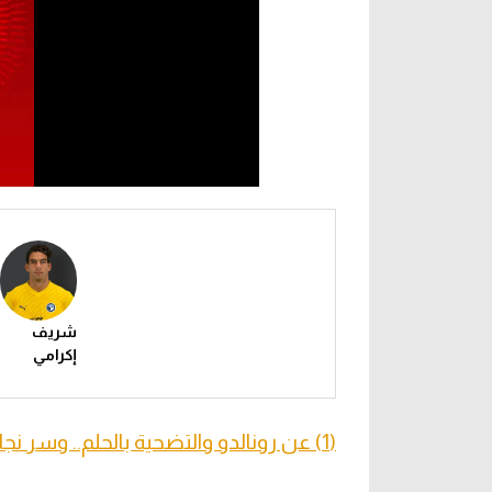
شريف
إكرامي
(1) عن رونالدو والتضحية بالحلم.. وسر نجاح الأهلي ضد شيكا وميدو