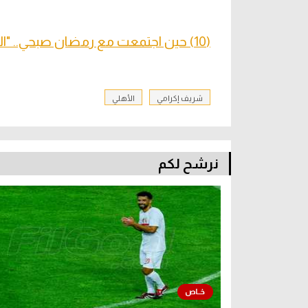
(10) حين اجتمعت مع رمضان صبحي.. "الزمالك لن يفوز 6-1"
شريف إكرامي
الأهلي
نرشح لكم