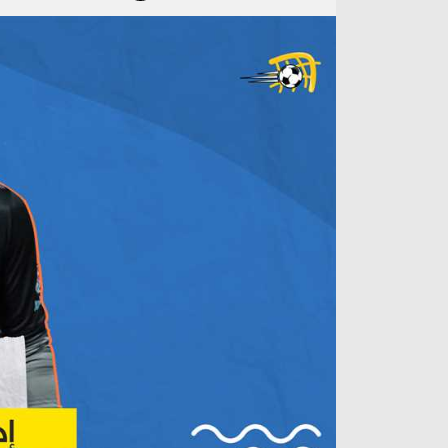
آراء حرة
الدوري ا
ركن الألعاب
دوري أبطا
دوري أبطا
كل البطولات