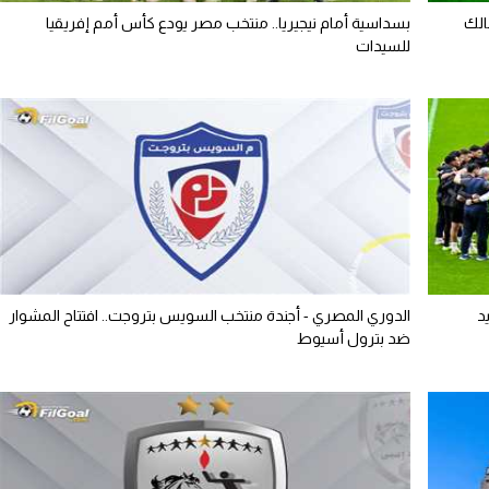
الك
بسداسية أمام نيجيريا.. منتخب مصر يودع كأس أمم إفريقيا
للسيدات
د
الدوري المصري - أجندة منتخب السويس بتروجت.. افتتاح المشوار
ضد بترول أسيوط