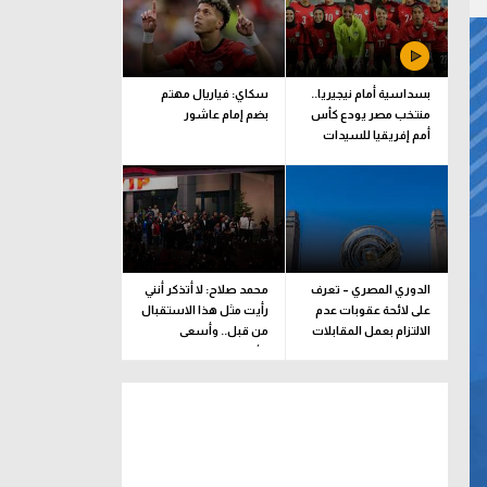
بسداسية أمام نيجيريا..
سكاي: فياريال مهتم
منتخب مصر يودع كأس
بضم إمام عاشور
أمم إفريقيا للسيدات
الدوري المصري – تعرف
محمد صلاح: لا أتذكر أنني
على لائحة عقوبات عدم
رأيت مثل هذا الاستقبال
الالتزام بعمل المقابلات
من قبل.. وأسعى
التلفزيونية
للألقاب مع الفريق