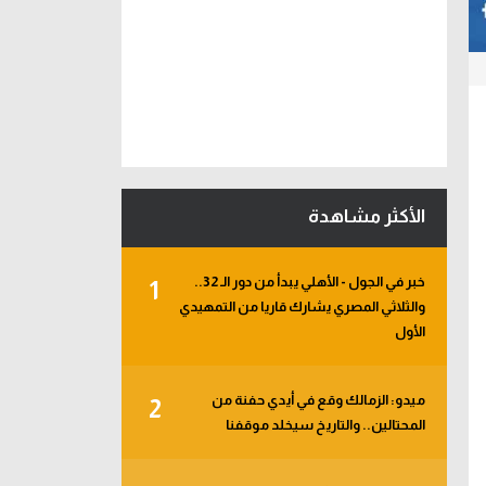
الأكثر مشاهدة
خبر في الجول - الأهلي يبدأ من دور الـ 32..
1
والثلاثي المصري يشارك قاريا من التمهيدي
الأول
ميدو: الزمالك وقع في أيدي حفنة من
2
المحتالين.. والتاريخ سيخلد موقفنا