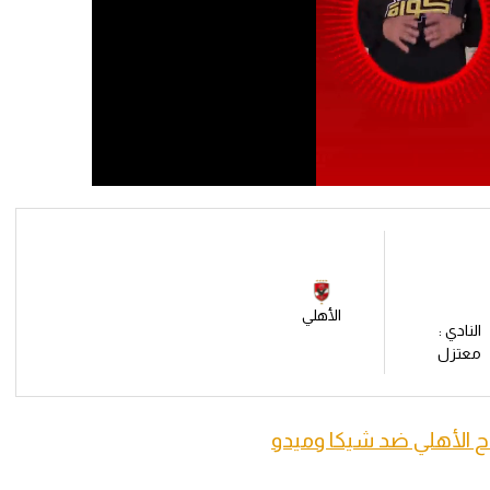
الأهلي
النادي :
معتزل