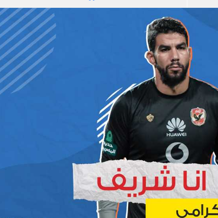
آسيا
دوري أبطال أوروبا
لسعودي للمحترفين
أمريكا
القسم الثاني
ل أوروبا
ركن الألعاب
رياضات أخرى
ل إفريقيا