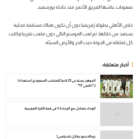
صعوبات عاشها الفريق الأحمر منذ حادثة بورسعيد.
سعودي في الجول
الدوري الإنجليزي
خاض الأهلي بطولة إفريقيا دون أن تكون هناك مسابقة محلية
الدوري الإسباني
يستعد من خلالها. ثم لعب الموسم التالي دون ملعب تقريبا وكانت
كل لقاءاته في الجونة حيث الحر والأرض السيئة.
دوري أبطال أوروبا
القسم الثاني
أخبار متعلقة:
رياضات أخرى
الجوهر يستدعي 21 لاعبا للمنتخب السعودي استعدادا
أمم إفريقيا
لـ"خليجي 17"
كرة السلة الأمريكية
كرة سلة
الوداد يتعادل مع الرجاء 1-1 في قمة الكرة المغربية
كرة يد
كرة طائرة
رونالدينيو يغازل تشيلسي!