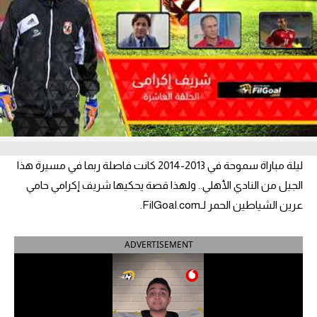
آراء حرة
ركن الألعاب
بطولات
أمريكا 2026
الدوري المصري
ليلة مباراة سموحة في 2013-2014 كانت فاصلة ربما في مسيرة هذا
الدوري الإنجليزي الممتاز
الجيل من النادي الأهلي.. ولهذا قصة يحكيها شريف إكرامي حامي
عرين الشياطين الحمر لـFilGoal.com.
الدوري الإسباني
ADVERTISEMENT
الدوري الإيطالي
الدوري الألماني
الدوري الفرنسي