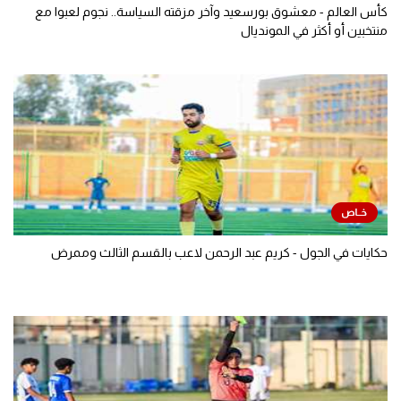
كأس العالم - معشوق بورسعيد وآخر مزقته السياسة.. نجوم لعبوا مع
منتخبين أو أكثر في المونديال
حكايات في الجول - كريم عبد الرحمن لاعب بالقسم الثالث وممرض