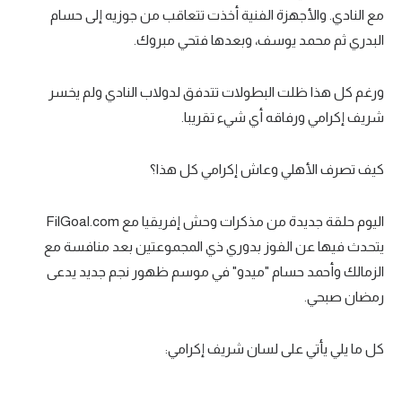
مع النادي. والأجهزة الفنية أخذت تتعاقب من جوزيه إلى حسام
تحليل في الجول
البدري ثم محمد يوسف، وبعدها فتحي مبروك.
حكايات في الجول
ورغم كل هذا ظلت البطولات تتدفق لدولاب النادي ولم يخسر
كويز في الجول
شريف إكرامي ورفاقه أي شيء تقريبا.
فيديو في الجول
كيف تصرف الأهلي وعاش إكرامي كل هذا؟
اليوم حلقة جديدة من مذكرات وحش إفريقيا مع FilGoal.com
يتحدث فيها عن الفوز بدوري ذي المجموعتين بعد منافسة مع
الزمالك وأحمد حسام "ميدو" في موسم ظهور نجم جديد يدعى
رمضان صبحي.
كل ما يلي يأتي على لسان شريف إكرامي:
--