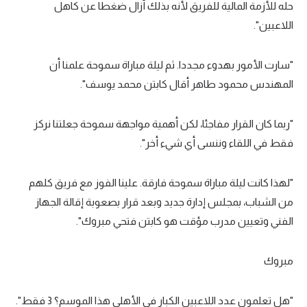
حله للأزمة المالية للفريق لأنه بذلك أزال ضغطا عن كاهل
اللاعبين".
"سارت الأمور بهدوء مجددا. ثم ليلة مباراة سموحة علمنا أن
المهندس محمود طاهر أقال كابتن محمد يوسف".
"ربما كان القرار مفاجئا، لكن أهمية مواجهة سموحة جعلتنا نركز
فقط في اللقاء وننسى أي شيء أخر".
"لهذا كانت ليلة مباراة سموحة فارقة. علينا الفوز مع فريق كلهم
من الشباب، بمجلس إدارة جديد وبعد قرار بصعوبة إقالة الجهاز
الفني وتعيين مدرب مؤقت هو كابتن فتحي مبروك".
مبروك
"هل تعلمون عدد اللاعبين الكبار في الأهلي هذا الموسم؟ 3 فقط".