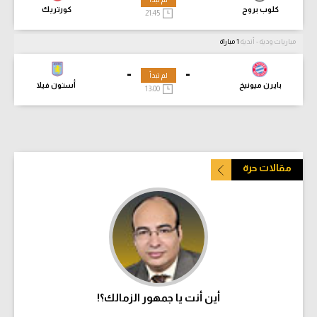
كلوب بروج
كورتريك
21:45
مباريات ودية - أندية
1 مباراة
-
-
لم تبدأ
بايرن ميونيخ
أستون فيلا
13:00
مقالات حرة
أين أنت يا جمهور الزمالك؟!