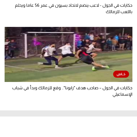
حكايات في الجول - لاعب ينضم لاتحاد بسيون في عمر 56 عاما ويحلم
باللعب للزمالك
حكايات في الجول – صاحب هدف "رابونا".. وقع للزمالك وبدأ في شباب
الإسماعيلي