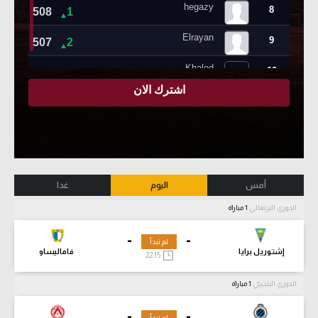
أمس
اليوم
غدا
الدوري البرتغالي
1 مباراة
-
-
لم تبدأ
إشتوريل برايا
فاماليساو
22:15
الدوري البلجيكي
1 مباراة
-
-
لم تبدأ