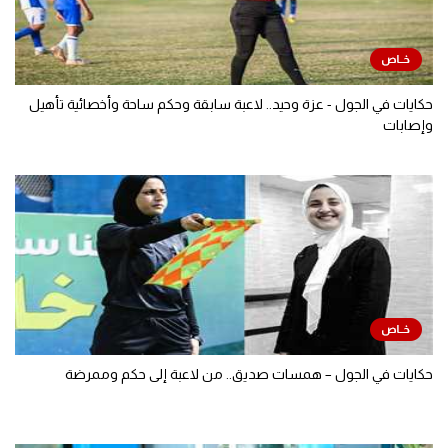
حكايات في الجول - عزة وحيد.. لاعبة سابقة وحكم ساحة وأخصائية تأهيل
وإصابات
حكايات في الجول – همسات صديق.. من لاعبة إلى حكم وممرضة