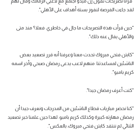
"قرأنا تصريحات تقول إن ميدو اجتمع مع لاعبي الزمالك وقال لهم
لقد جاءت الفرصة لنفوز بستة أهداف على الأهلي".
"حين قرأت هذه التصريحات ما جال في خاطري: فعلا؟ منذ متى
والأهلي يقال عنه ذلك".
"كابتن فتحي مبروك تحدث معنا وعرفنا أنه قرر تصعيد بعض
الناشئين لمساعدتنا. منهم لاعب يدعى رمضان صبحي وأخر اسمه
كريم بامبو".
"كنت أعرف رمضان جيدا".
"كنا نحضر مباريات قطاع الناشئين من المدرجات ونعرف جيدا أن
رمضان مهارته كبيرة وكذلك كريم بامبو. لهذا حين علمنا خبر تصعيد
الثنائي لم ننتقد كابتن فتحي مبروك، بالعكس".