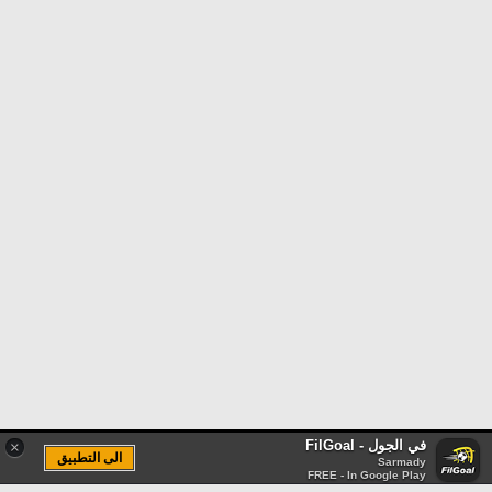
في الجول - FilGoal
×
الى التطبيق
Sarmady
FREE - In Google Play