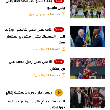
بعد 3 سنوات.. اتحاد جدة يعلن
رحيل فابينيو
5 ساعة |
سعودي في الجول
كاف يعلن دعم إنفانتينو.. ويؤيد
البيان المشترك بشأن مشروع استثمار
فيفا
5 ساعة |
الكرة الإفريقية
الأهلي يعلن رحيل محمد علي
بن رمضان
6 ساعة |
الكرة المصرية
رئيس طرابزون: لا يمكنك إقناع
لاعب مثل صلاح بالمال.. وتريزيجيه لعب
دورا إيجابيا