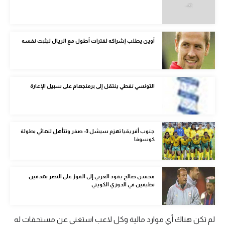
الوطن العربي
في المونديال
أوين يطلب إشراكه لفترات أطول مع الريال ليثبت نفسه
رياضة نسائية
آسيا
التونسي نفطي ينتقل إلى برمنجهام على سبيل الإعارة
أمريكا
ركن الألعاب
جنوب أفريقيا تهزم سيشل 3- صفر وتتأهل لنهائي بطولة
كوسوفا
أقسام خاصة
Gamers
محسن صالح يقود العربي إلى الفوز على النصر بهدفين
ميركاتو
نظيفين في الدوري الكويتي
تحقيق في الجول
لم تكن هناك أي موارد مالية وكل لاعب استغنى عن مستحقات له
تقرير في الجول