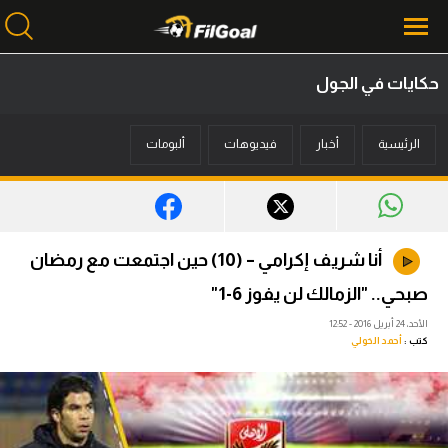
حكايات في الجول
محتوى إخباري
الرئيسية
أخبار
فيديوهات
ألبومات
الرئيسية
أخبار
مباريات
أنا شريف إكرامي – (10) حين اجتمعت مع رمضان
ميركاتو
صبحي.. "الزمالك لن يفوز 6-1"
فانتازي في الجول
الأحد، 24 أبريل 2016 - 12:52
كتب :
أحمد الخولي
مسابقة التوقعات
فيديوهات
عدسات