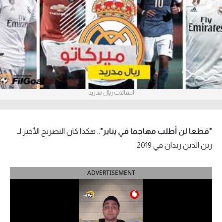
آراء حرة
ركن الألعاب
بطولات
أمريكا 2026
انتقالات ريال مدريد
الدوري المصري
الدوري الإنجليزي الممتاز
"قطعا لن أطلب مهاجما في يناير"
.. هكذا كان التصريح الأخير لـ
زين الدين زيدان في 2019.
الدوري الإسباني
ADVERTISEMENT
الدوري الإيطالي
الدوري الألماني
الدوري الفرنسي