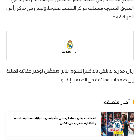
السوق الشتوية بمختلف مراكز الملعب عموما، وليس في مركز رأس
سعودي في الجول
الحربة فقط.
الدوري الإنجليزي
الدوري الإسباني
دوري أبطال أوروبا
ريال مدريد
القسم الثاني
ريال مدريد لا يلقي بالا كبيرا لسوق يناير، ويفضّل توفير حقائبه المالية
رياضات أخرى
إلى صفقات عملاقة في الصيف..
إلا لو
.
أمم إفريقيا
كرة السلة الأمريكية
أخبار متعلقة:
كرة سلة
انتقالات يناير - ماذا يحتاج تشيلسي.. خيارات محلية للدعم
كرة يد
والنهاية تقترب من الكثير
كرة طائرة