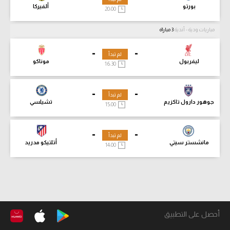
بورتو
ألفيركا
20:00
مباريات ودية - أندية
3 مباراة
-
-
لم تبدأ
ليفربول
موناكو
16:30
-
-
لم تبدأ
جوهور دارول تاكزيم
تشيلسي
15:00
-
-
لم تبدأ
مانشستر سيتي
أتلتيكو مدريد
14:00
أحصل على التطبيق