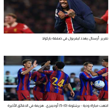
تقرير: أرسنال يهدد ليفربول في صفقة باركولا
انتهت مباراة ودية - برشلونة (0)-(1) أودينيزي.. هزيمة في الدقائق الأخيرة