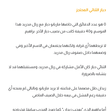
دياز الثنائي المحتجز
0 هو عدد الدقائق التي خاضها ماريانو دياز مع ريال مدريد هذا
الموسم، و40 دقيقة كانت من نصيب دياز الآخر: براهيم.
لا تربطهما أي قرابة، ولكنهما يجتمعان في الاسم الأخير وفي
وضعهما داخل صفوف ريال مدريد.
الثنائي دياز كان الأقل مشاركة في ريال مدريد، ومستقبلهما قد لا
يتشابه بالضرورة.
زيدان ظل مصمما على قناعته: لا يريد ماريانو، وبالتالي لم يمنحه أي
دقيقة رغم الفشل في بيعه خلال الصيف الماضي.
أما براهيم الذي "يعجب زيدان" كما صرح المدرب سابقا، فخروجه