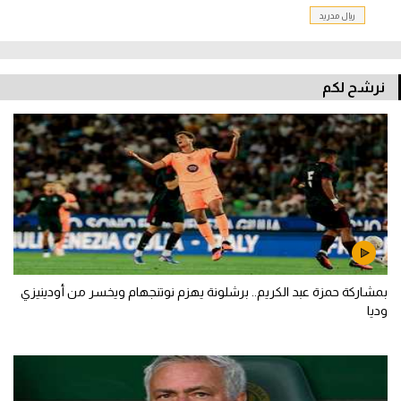
ريال مدريد
نرشح لكم
بمشاركة حمزة عبد الكريم.. برشلونة يهزم نوتنجهام ويخسر من أودينيزي
وديا