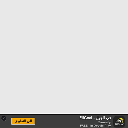
في الجول - FilGoal
×
الى التطبيق
Sarmady
FREE - In Google Play