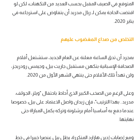
المتوقع في الصيف المقبل بحسب العديد من التكهنات، لكن لو
اقتضت الحاجة يمكن لـ ريال مدريد أن يتفاوض على استرجاعه في
يناير 2020.
التخلص من صداع المغضوب عليهم
بمجرد أن تدق الساعة معلنة عن العام الجديد، ستشتعل أقلام
الصحافة الإسبانية بتكهن مستقبل جاريث بيل، وجيمس رودريجز،
ولن تهدأ تلك الأقلام حتى ينتهي الشهر الأول من 2020.
وعلى الرغم من الصخب الكبير الذي أحاط باحتفال "ويلز، الجولف،
مدريد.. بهذا الترتيب"، فإن زيدان واصل الاعتماد على بيل، خصوصا
عندما دفع به أساسيا أمام برشلونة وتركه يكمل المباراة حتى
نهايتها.
ومع إصابات إدين هازارد المتكررة، يظل بيل عنصرا خبيرا في خط