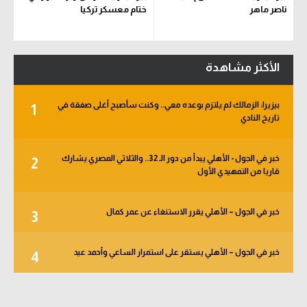
ناصر ماهر
ختام معسكر تركيا
الأكثر مشاهدة
بيزيرا: الزمالك لم يلتزم بوعده معي.. وكنت سأصبح أغلى صفقة في
1
تاريخ النادي
خبر في الجول - الأهلي يبدأ من دور الـ 32.. والثلاثي المصري يشارك
2
قاريا من التمهيدي الأول
خبر في الجول – الأهلي يقرر الاستنغاء عن عمر كمال
3
خبر في الجول – الأهلي يستقر على استمرار الساعي وأحمد عيد
4