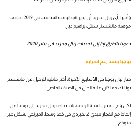
تحليل في الجول
وأخيرا رأى ريال مدريد أن يناير هو الوقت المناسب في 2019 لخطف
حكايات في الجول
موهبة مانشستر سيتي: براهيم دياز.
كويز في الجول
دعونا نتطرق إذا إلى تحديات ريال مدريد في يناير 2020
فيديو في الجول
بوجبا يبتعد رغم اقترابه
صار بول بوجبا في الأسابيع الأخيرة، أكثر قابلية للرحيل عن مانشستر
يونايتد، مما كان عليه الحال في الصيف الماضي.
لكن وفي نفس الفترة الزمنية، باتت حاجة ريال مدريد إلى بوجبا أقل
إلحاحا مع انفجار فيدي فالفيردي في خط وسط الميرنجي بشكل غير
متوقع.