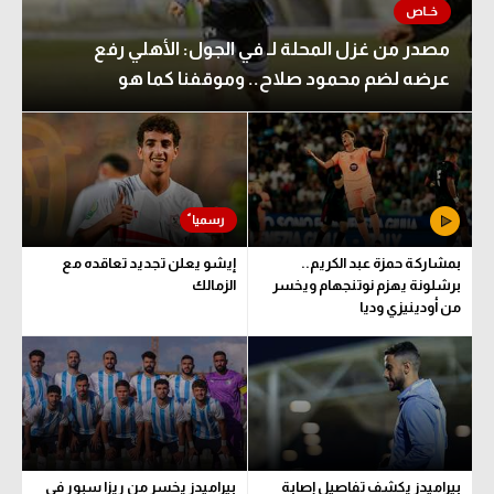
مصدر من غزل المحلة لـ في الجول: الأهلي رفع
عرضه لضم محمود صلاح.. وموقفنا كما هو
بمشاركة حمزة عبد الكريم..
إيشو يعلن تجديد تعاقده مع
برشلونة يهزم نوتنجهام ويخسر
الزمالك
من أودينيزي وديا
بيراميدز يكشف تفاصيل إصابة
بيراميدز يخسر من ريزا سبور في