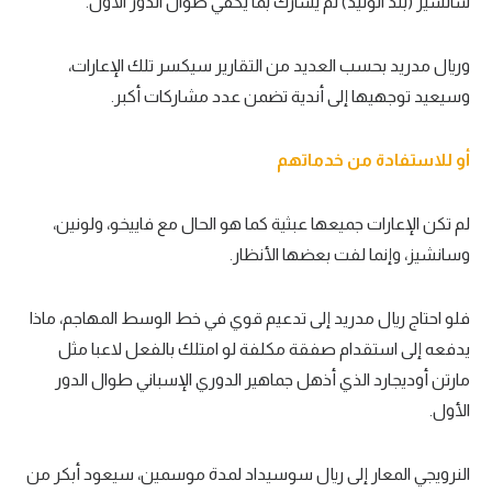
سانشيز (بلد الوليد) لم يشارك بما يكفي طوال الدور الأول.
وريال مدريد بحسب العديد من التقارير سيكسر تلك الإعارات،
وسيعيد توجهيها إلى أندية تضمن عدد مشاركات أكبر.
أو للاستفادة من خدماتهم
لم تكن الإعارات جميعها عبثية كما هو الحال مع فاييخو، ولونين،
وسانشيز، وإنما لفت بعضها الأنظار.
فلو احتاج ريال مدريد إلى تدعيم قوي في خط الوسط المهاجم، ماذا
يدفعه إلى استقدام صفقة مكلفة لو امتلك بالفعل لاعبا مثل
مارتن أوديجارد الذي أذهل جماهير الدوري الإسباني طوال الدور
الأول.
النرويجي المعار إلى ريال سوسيداد لمدة موسمين، سيعود أبكر من