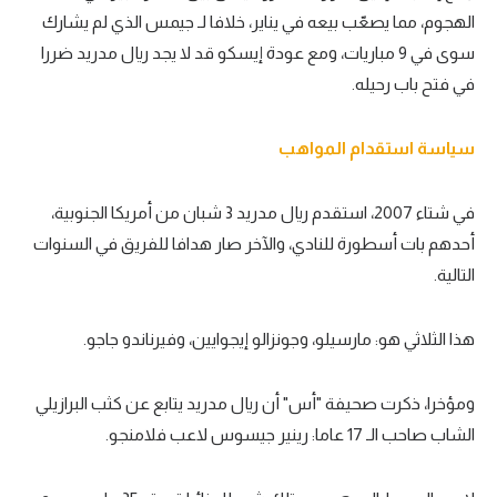
الهجوم، مما يصعّب بيعه في يناير، خلافا لـ جيمس الذي لم يشارك
سوى في 9 مباريات، ومع عودة إيسكو قد لا يجد ريال مدريد ضررا
في فتح باب رحيله.
سياسة استقدام المواهب
في شتاء 2007، استقدم ريال مدريد 3 شبان من أمريكا الجنوبية،
أحدهم بات أسطورة للنادي، والآخر صار هدافا للفريق في السنوات
التالية.
هذا الثلاثي هو: مارسيلو، وجونزالو إيجوايين، وفيرناندو جاجو.
ومؤخرا، ذكرت صحيفة "أس" أن ريال مدريد يتابع عن كثب البرازيلي
الشاب صاحب الـ 17 عاما: رينير جيسوس لاعب فلامنجو.