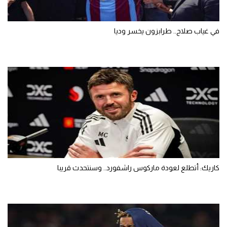
في غياب صلاح.. طرابزون يخسر وديا
كاريك: أتطلع لعودة ماركوس راشفورد.. وسنتحدث قريبا