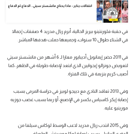
الوطن العربي
انتقالات يناير - ماذا يحتاج مانشستر سيتي.. الدفاع ثم الدفاع
في المونديال
رياضة نسائية
في حقبة فلورنتينو بيريز الحالية، أبرم ريال مدريد 4 صفقات إجمالا
في الشتاء طوال 10 سنوات، وجميعها حملت هدفها المباشر.
آسيا
أمريكا
في 2011 حضر إيمانويل أديبايور معارا لـ 6 أشهر من مانشستر سيتي
لتعويض جونزالو إيجوايين الذي ابتعد لإصابة طويلة في الظهر، كما
ركن الألعاب
أصيب كريم بنزيمة في تلك الفترة.
أقسام خاصة
وفي 2013 تعاقد النادي مع دييجو لوبيز في حراسة المرمى بسبب
Gamers
إصابة إيكر كاسياس بكسر في الإصبع، أو ربما بسبب غضب جوزيه
ميركاتو
مورينيو عليه.
تحقيق في الجول
وفي 2015 انتدب ريال مدريد لاعب الوسط لوكاس سيلفا من
تقرير في الجول
الدوري البرازيلي بسبب إصابة لوكا مودريتش الطويلة.