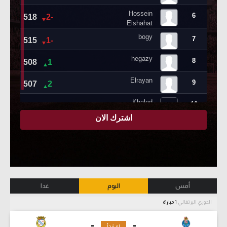
أمس
اليوم
غدا
الدوري البرتغالي
1 مباراة
-
-
لم تبدأ