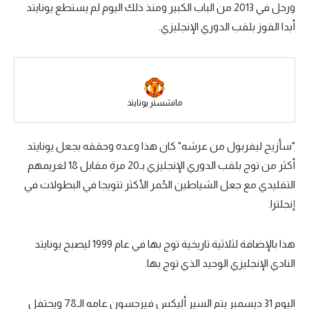
ورحل في 2013 من الباب الكبير ومنذ ذلك اليوم لم يستطع يونايتد
سعودي في الجول
أبدا الفوز بلقب الدوري الإنجليزي.
الدوري الإنجليزي
الدوري الإسباني
دوري أبطال أوروبا
مانشستر يونايتد
القسم الثاني
"سأزيح ليفربول من عرشه" كان هذا وعده وحققه بجعل يونايتد
رياضات أخرى
أكثر من توج بلقب الدوري الإنجليزي بـ20 مرة مقابل 18 لغريمهم
التقليدي مع جعل الشياطين الحُمر الأكثر تتويجا في البطولات في
أمم إفريقيا
إنجلترا.
كرة السلة الأمريكية
كرة سلة
هذا بالإضافة لثلاثية تاريخية توج بها في عام 1999 ليصبح يونايتد
النادي الإنجليزي الوحيد الذي توج بها.
كرة يد
كرة طائرة
اليوم 31 ديسمبر يتم السير أليكس فيرجسون عامه الـ78 ويحتفل