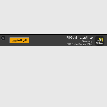
في الجول - FilGoal
×
الى التطبيق
Sarmady
FREE - In Google Play