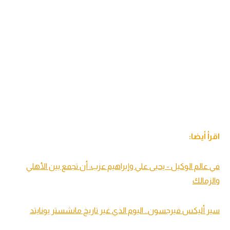
تحليل في الجول
حكايات في الجول
كويز في الجول
فيديو في الجول
اقرأ أيضا:
في عالم الوكيل - يحيى علي وإبراهيم عزب: أن تجمع بين الأهلي
والزمالك
سير أليكس فيرجسون.. اليوم الذي غير تاريخ مانشستر يونايتد