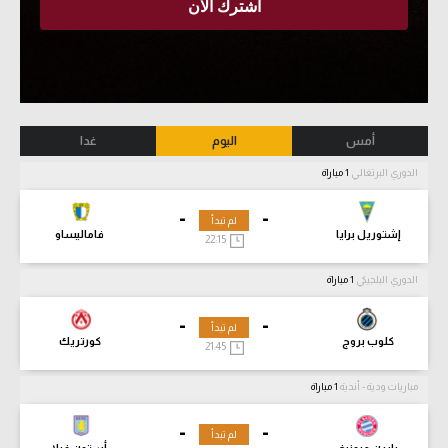
أمس
اليوم
غدا
الدوري البرتغالي
1 مباراة
-
-
لم تبدأ
إشتوريل برايا
فاماليساو
22:15
الدوري البلجيكي
1 مباراة
-
-
لم تبدأ
كلوب بروج
كورتريك
21:45
مباريات ودية - أندية
1 مباراة
-
-
لم تبدأ