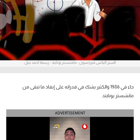
آراء حرة
ركن الألعاب
بطولات
أمريكا 2026
السير أليكس فيرجسون - مانشستر يونايتد - رسمة أحمد نبيل
الدوري المصري
الدوري الإنجليزي الممتاز
جاء في 1986 والكثير يشك في قدراته على إنقاذ ما تبقى من
الدوري الإسباني
مانشستر يونايتد.
الدوري الإيطالي
ADVERTISEMENT
الدوري الألماني
الدوري الفرنسي