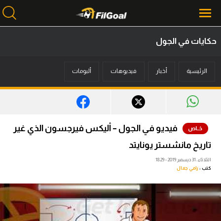
حكايات في الجول
محتوى إخباري
الرئيسية
أخبار
فيديوهات
ألبومات
الرئيسية
أخبار
مباريات
فيديو في الجول – أليكس فيرجسون الذي غير
ميركاتو
تاريخ مانشستر يونايتد
فانتازي في الجول
الثلاثاء، 31 ديسمبر 2019 - 18:29
كتب :
رامي جمال
مسابقة التوقعات
فيديوهات
عدسات