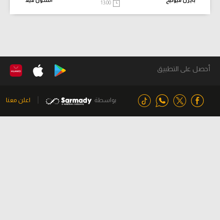
بايرن ميونيخ
أستون فيلا
13:00
أحصل على التطبيق
بواسطة
اعلن معنا