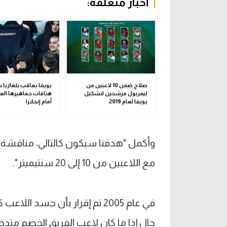
أخبار متعلقة:
صلاح ضمن 10 لاعبين من
يويفا يعاقب بلغاريا 
ليفربول مرشحين لتشكيل
هتافات جماهيرها الع
يويفا لعام 2019
أمام إنجلترا
وأكمل "هدفنا سيكون كالتالي، مناقشة هذ
مع اللاعبين من 10 إلى 20 سنتيميتر".
في عام 2005 تم إقرار بأن جسد