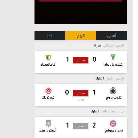
أمس
اليوم
غدا
الدوري البرتغالي
1 مباراة
1
0
مباشر
إشتوريل برايا
فاماليساو
الدوري البلجيكي
1 مباراة
0
1
مباشر
كلوب بروج
كورتريك
62:19
مباريات ودية - أندية
1 مباراة
1
2
انتهت
بايرن ميونيخ
أستون فيلا