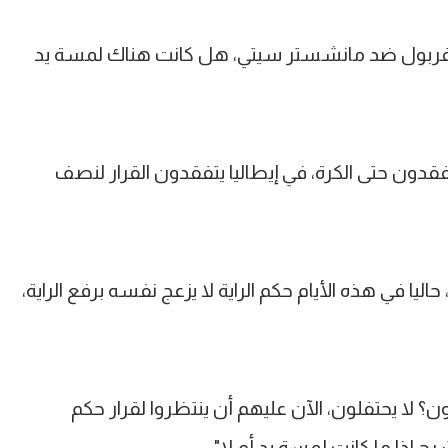
 ليفربول ضد مانشستر سيتي، هل كانت هناك لمسة يد
فقدون حتى الكرة، في إيطاليا يتفقدون القرار لنصف
ليا في هذه الأيام حكم الراية لا يزعج نفسه برفع الراية،
ن؟ لا يحتفلون، الآن عليهم أن ينتظروا لقرار حكم
رح إذا ما كانت لمسة يد أم لا".