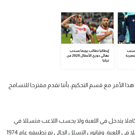
بسبب
إيطاليا تطالب يويفا بسحب
نصرية
نهائي دوري الأبطال 2020 من
تركيا
ا الأمر مع قسم التحكيم، بأننا نقدم مقترحا للتسامح
 اللاعب كاملا يتدخل في اللعبة ولا يحسب اللاعب متسللا في
حال إذا ما كان لاعب الفريق الخصم متدخلا في اللعبة. وقانون التسلل الحالي تم تطبيقه عام 1974