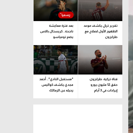
تقرير تركي يكشف موعد
بعد فترة معايشة
الظهور الأول لصلاح مع
ناجحة.. كريستال بالاس
طرابزون
يضم تومياسو
قناة تركية: طرابزون
"مستقبل النادي".. أحمد
حقق 12 مليون يورو
مجدي يكشف كواليس
إيرادات في 3 أيام
رحيله عن الزمالك