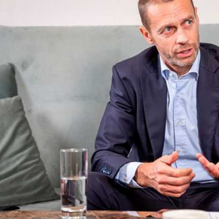
آسيا
دوري أبطال أوروبا
لسعودي للمحترفين
أمريكا
القسم الثاني
ل أوروبا
ركن الألعاب
رياضات أخرى
ل إفريقيا