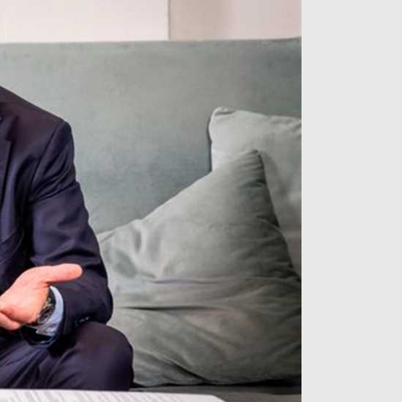
آراء حرة
الدوري ا
ركن الألعاب
دوري أبطا
دوري أبطا
كل البطولات