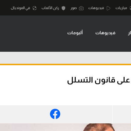
مباريات
فيديوهات
صور
ركن الألعاب
في المونديال
ر
فيديوهات
ألبومات
أقسام
أمم إفريقيا
الكرة المصرية
كرة السلة الأمر
الدوري المصري
لمصري
كرة سلة
الكرة الأوروبية
نجليزي الممتاز
كرة يد
 على قانون التسلل
الكرة الإفريقية
إسباني
كرة طائرة
منتخب مصر
إيطالي
الوطن العربي
سعودي في الجول
في المونديال
لماني
الدوري الإنجليزي
رياضة نسائية
لفرنسي
الدوري الإسباني