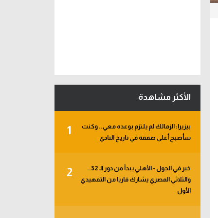
الأكثر مشاهدة
بيزيرا: الزمالك لم يلتزم بوعده معي.. وكنت
1
سأصبح أغلى صفقة في تاريخ النادي
خبر في الجول - الأهلي يبدأ من دور الـ 32..
2
والثلاثي المصري يشارك قاريا من التمهيدي
الأول