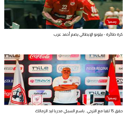
كرة طائرة - بيلونو الإيطالي يضم أحمد عزب
حقق 15 لقبا مع الترجي.. باسم السبكي مدربا ليد الزمالك