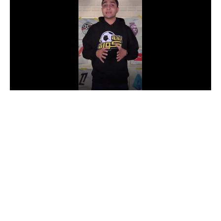
الدوري السعودي للمحترفين
دوري أبطال أوروبا
دوري أبطال إفريقيا
كل البطولات
أقسام
الكرة المصرية
الدوري المصري
الكرة الأوروبية
الكرة الإفريقية
منتخب مصر