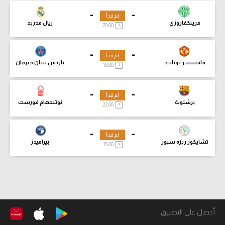
-
-
لم تبدأ
فرينكفاروزي
ريال مدريد
20:00
-
-
لم تبدأ
مانشستر يونايتد
باريس سان جيرمان
18:00
-
-
لم تبدأ
برشلونة
نوتنجهام فورست
22:00
-
-
لم تبدأ
تشايكور ريزه سبور
بيراميدز
15:00
أحصل على التطبيق