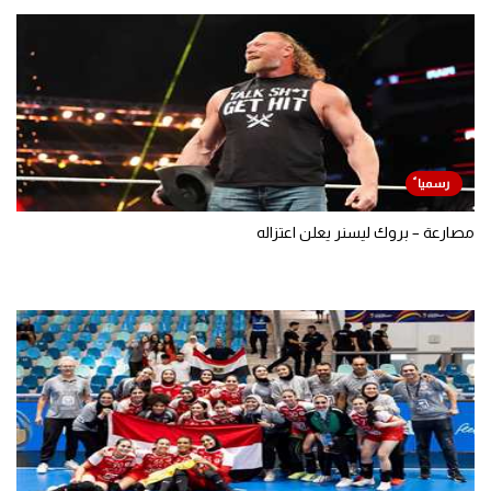
مصارعة – بروك ليسنر يعلن اعتزاله