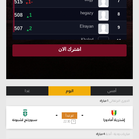
أمس
اليوم
غدا
الدوري البرتغالي
1 مباراة
-
-
لم تبدأ
إشتريلا أمادورا
سبورتنج لشبونة
22:30
مباريات ودية - أندية
4 مباراة