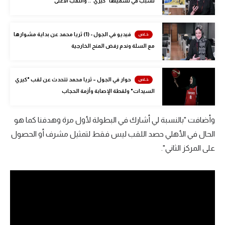
تسبب في تسميتها "كيري".. واللقب الأغلى
الوطن العربي
في المونديال
فيديو في الجول - (1) ثريا محمد عن بداية مشوارها
مع السلة وندم رفض المنح الخارجية
رياضة نسائية
آسيا
حوار في الجول – ثريا محمد تتحدث عن لقب "كيري
أمريكا
السيدات" ولقطة الإصابة وأزمة الحجاب
ركن الألعاب
وأضافت "بالنسبة لي أشارك في البطولة لأول مرة وهدفنا كما هو
الحال في الأهلي حصد اللقب ليس فقط لتمثيل مشرف أو الحصول
أقسام خاصة
على المركز الثاني".
Gamers
ميركاتو
تحقيق في الجول
تقرير في الجول