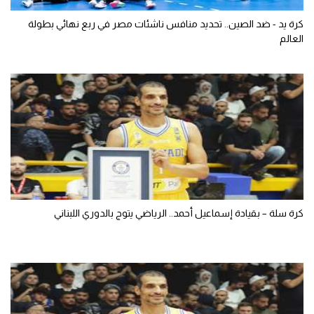
كرة يد - ضد الصين.. تحديد منافس ناشئات مصر في ربع نهائي بطولة
العالم
كرة سلة – بقيادة إسماعيل أحمد.. الرياضي يتوج بالدوري اللبناني