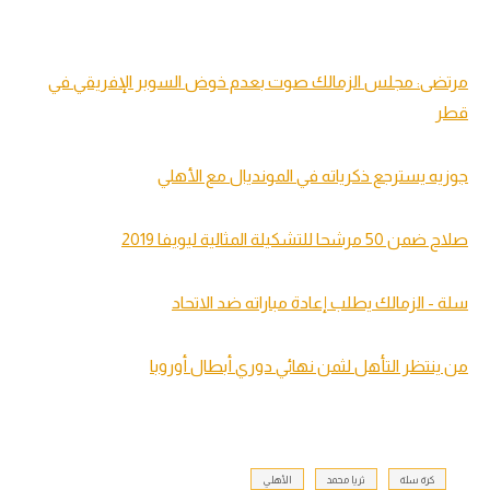
مرتضى: مجلس الزمالك صوت بعدم خوض السوبر الإفريقي في
قطر
جوزيه يسترجع ذكرياته في المونديال مع الأهلي
صلاح ضمن 50 مرشحا للتشكيلة المثالية ليويفا 2019
سلة - الزمالك يطلب إعادة مباراته ضد الاتحاد
من ينتظر التأهل لثمن نهائي دوري أبطال أوروبا
كرة سلة
ثريا محمد
الأهلي