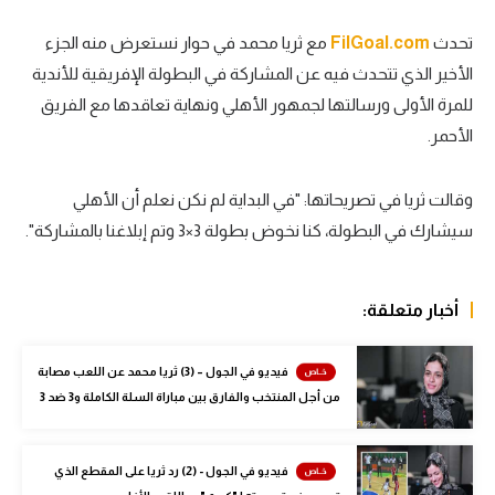
سعودي في الجول
تحدث
FilGoal.com
مع ثريا محمد في حوار نستعرض منه الجزء
الأخير الذي تتحدث فيه عن المشاركة في البطولة الإفريقية للأندية
الدوري الإنجليزي
للمرة الأولى ورسالتها لجمهور الأهلي ونهاية تعاقدها مع الفريق
الدوري الإسباني
الأحمر.
دوري أبطال أوروبا
وقالت ثريا في تصريحاتها: "في البداية لم نكن نعلم أن الأهلي
القسم الثاني
سيشارك في البطولة، كنا نخوض بطولة 3×3 وتم إبلاغنا بالمشاركة".
رياضات أخرى
أمم إفريقيا
أخبار متعلقة:
كرة السلة الأمريكية
فيديو في الجول – (3) ثريا محمد عن اللعب مصابة
كرة سلة
من أجل المنتخب والفارق بين مباراة السلة الكاملة و3 ضد 3
كرة يد
كرة طائرة
فيديو في الجول - (2) رد ثريا على المقطع الذي