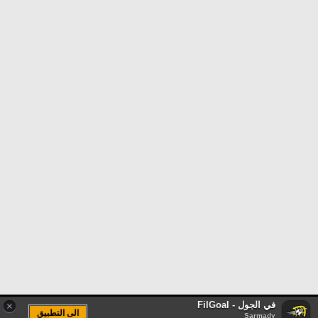
في الجول - FilGoal
×
الى التطبيق
Sarmady