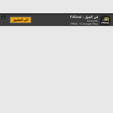
في الجول - FilGoal
×
الى التطبيق
Sarmady
FREE - In Google Play