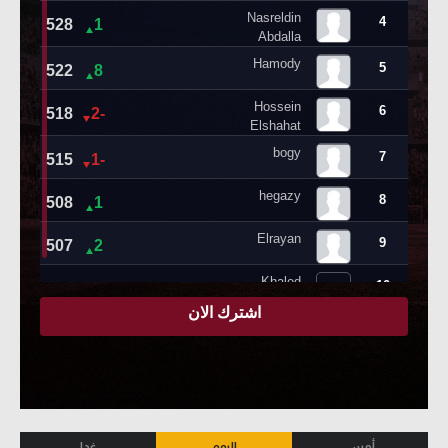
أمس
اليوم
غدا