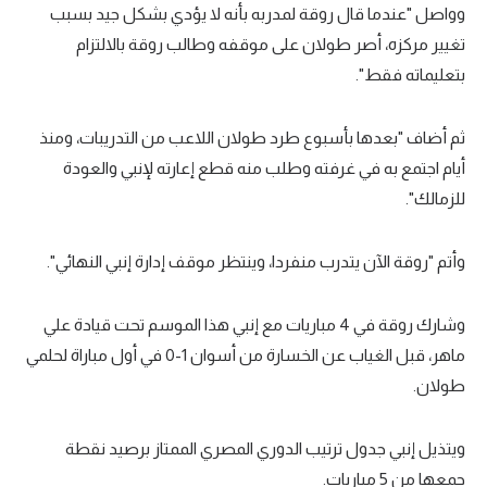
وواصل "عندما قال روقة لمدربه بأنه لا يؤدي بشكل جيد بسبب
تحليل في الجول
تغيير مركزه، أصر طولان على موقفه وطالب روقة بالالتزام
حكايات في الجول
بتعليماته فقط".
كويز في الجول
ثم أضاف "بعدها بأسبوع طرد طولان اللاعب من التدريبات، ومنذ
فيديو في الجول
أيام اجتمع به في غرفته وطلب منه قطع إعارته لإنبي والعودة
للزمالك".
وأتم "روقة الآن يتدرب منفردا، وينتظر موقف إدارة إنبي النهائي".
وشارك روقة في 4 مباريات مع إنبي هذا الموسم تحت قيادة علي
ماهر، قبل الغياب عن الخسارة من أسوان 1-0 في أول مباراة لحلمي
طولان.
ويتذيل إنبي جدول ترتيب الدوري المصري الممتاز برصيد نقطة
جمعها من 5 مباريات.