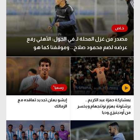
مصدر من غزل المحلة لـ في الجول: الأهلي رفع
عرضه لضم محمود صلاح.. وموقفنا كما هو
بمشاركة حمزة عبد الكريم..
إيشو يعلن تجديد تعاقده مع
برشلونة يهزم نوتنجهام ويخسر
الزمالك
من أودينيزي وديا