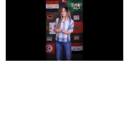
الدوري السعودي للمحترفين
دوري أبطال أوروبا
دوري أبطال إفريقيا
كل البطولات
أقسام
الكرة المصرية
الدوري المصري
الكرة الأوروبية
الكرة الإفريقية
منتخب مصر