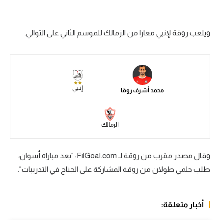
سعودي في الجول
ويلعب روقة لإنبي معارا من الزمالك للموسم الثاني على التوالي.
الدوري الإنجليزي
الدوري الإسباني
دوري أبطال أوروبا
إنـبي
محمد أشرف روقا
القسم الثاني
رياضات أخرى
الزمالك
أمم إفريقيا
كرة السلة الأمريكية
وقال مصدر مقرب من روقة لـ FilGoal.com: "بعد مباراة أسوان،
طلب حلمي طولان من روقة المشاركة على الجناح في التدريبات".
كرة سلة
كرة يد
أخبار متعلقة:
كرة طائرة