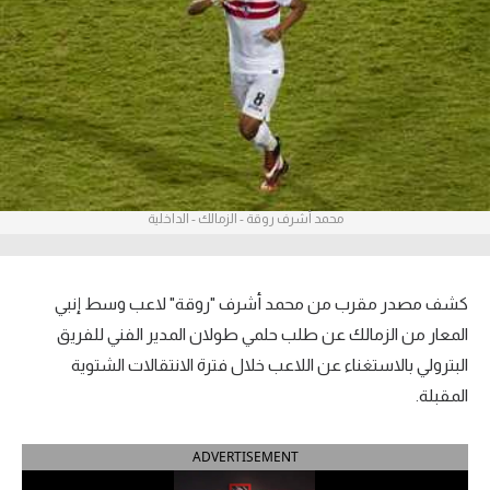
آراء حرة
ركن الألعاب
بطولات
أمريكا 2026
محمد أشرف روقة - الزمالك - الداخلية
الدوري المصري
الدوري الإنجليزي الممتاز
كشف مصدر مقرب من محمد أشرف "روقة" لاعب وسط إنبي
الدوري الإسباني
المعار من الزمالك عن طلب حلمي طولان المدير الفني للفريق
البترولي بالاستغناء عن اللاعب خلال فترة الانتقالات الشتوية
الدوري الإيطالي
المقبلة.
الدوري الألماني
ADVERTISEMENT
الدوري الفرنسي