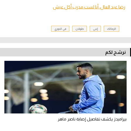
رضا عبد العال: أنا لست مدرب أكل عيش
الزمالك
إنبي
طولان
في الدوري
نرشح لكم
بيراميدز يكشف تفاصيل إصابة ناصر ماهر