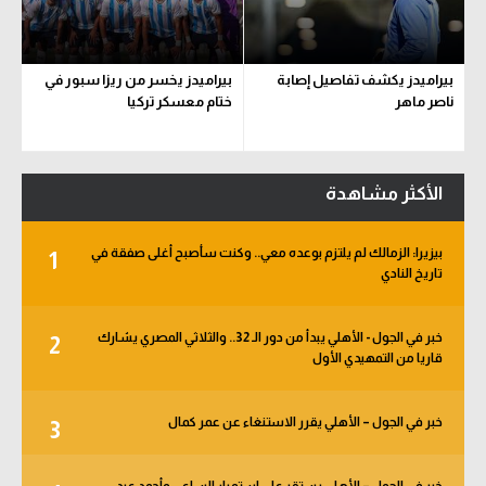
بيراميدز يكشف تفاصيل إصابة
بيراميدز يخسر من ريزا سبور في
ناصر ماهر
ختام معسكر تركيا
الأكثر مشاهدة
بيزيرا: الزمالك لم يلتزم بوعده معي.. وكنت سأصبح أغلى صفقة في
1
تاريخ النادي
خبر في الجول - الأهلي يبدأ من دور الـ 32.. والثلاثي المصري يشارك
2
قاريا من التمهيدي الأول
خبر في الجول – الأهلي يقرر الاستنغاء عن عمر كمال
3