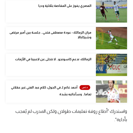
الوطن العربي
المصري يفوز على المقاصة بثلاثية وديا
في المونديال
رياضة نسائية
مران الزمالك - عودة مصطفى فتحي.. جلسة بين أمير مرتضى
وشيكابالا
آسيا
أمريكا
الزمالك: ندعم كاسونجو.. لا نتخلى عن لاعبينا في الأزمات
ركن الألعاب
أقسام خاصة
أحمد غانم لـ في الجول: كلام عبد الغني غير عقلاني
Gamers
تماما.. وسأعاتبه بشدة
ميركاتو
واستدرك "أطاع روقة تعليمات طولان ولكن المدرب لم يُعجب
تحقيق في الجول
بأداءه".
تقرير في الجول