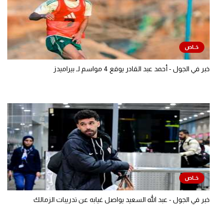
خبر في الجول - أحمد عبد القادر يوقع 4 مواسم لـ بيراميدز
خبر في الجول - عبد الله السعيد يواصل غيابه عن تدريبات الزمالك