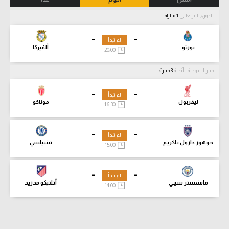
الدوري البرتغالي
1 مباراة
-
-
لم تبدأ
بورتو
ألفيركا
20:00
مباريات ودية - أندية
3 مباراة
-
-
لم تبدأ
ليفربول
موناكو
16:30
-
-
لم تبدأ
جوهور دارول تاكزيم
تشيلسي
15:00
-
-
لم تبدأ
مانشستر سيتي
أتلتيكو مدريد
14:00