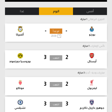
أمس
اليوم
غدا
الدوري البرتغالي
1 مباراة
-
-
لم تبدأ
بورتو
ألفيركا
20:00
كأس الإمارات
1 مباراة
3
2
انتهت
أرسنال
بوروسيا دورتموند
مباريات ودية - أندية
3 مباراة
3
2
انتهت
ليفربول
موناكو
3
3
انتهت
جوهور دارول تاكزيم
تشيلسي