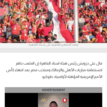
آراء حرة
ركن الألعاب
بطولات
أمريكا 2026
توافد الجماهير المصرية على استاد القاهرة
الدوري المصري
الدوري الإنجليزي الممتاز
قال علي درويش رئيس هيئة استاد القاهرة إن الملعب جاهز
لاستضافة مباريات الأهلي والزمالك ومنتخب مصر بعد انتهاء كأس
الدوري الإسباني
الأمم الإفريقية المؤهلة لأولمبياد طوكيو.
الدوري الإيطالي
ADVERTISEMENT
الدوري الألماني
الدوري الفرنسي