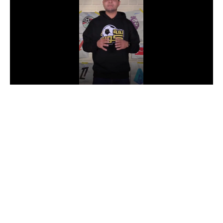
الدوري السعودي للمحترفين
دوري أبطال أوروبا
دوري أبطال إفريقيا
كل البطولات
أقسام
الكرة المصرية
الدوري المصري
الكرة الأوروبية
الكرة الإفريقية
منتخب مصر