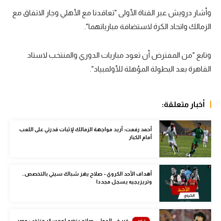
وأشار درويش عبر القناة الأولى "تعاقدنا مع الأهلي وجار الاتفاق مع
سعودي في الجول
الزمالك واتحاد الكرة لاستضافة مبارياتهما".
الدوري الإنجليزي
الدوري الإسباني
وتابع "من المفترض أن تعود مباريات الدوري والمنتخب لاستاد
القاهرة بعد البطولة المؤهلة للأولمبياد".
دوري أبطال أوروبا
القسم الثاني
أخبار متعلقة:
رياضات أخرى
أحمد رفعت: أريد مواجهة الزمالك لإثبات قدرتي على اللعب
أمم إفريقيا
أمام الكبار
كرة السلة الأمريكية
كرة سلة
أهداف الأحد الكروي - صلاح يهز شباك سيتي بالتخصص..
وتريزيجيه يسجل مجددا
كرة يد
كرة طائرة
خبر في الجول - صلاح ينضم لمعسكر منتخب مصر