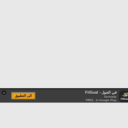
في الجول - FilGoal
×
الى التطبيق
Sarmady
FREE - In Google Play