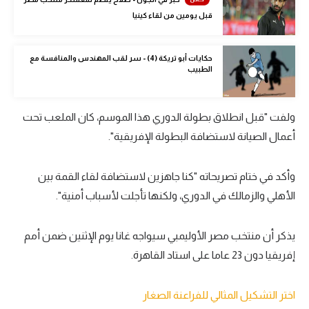
الوطن العربي
قبل يومين من لقاء كينيا
في المونديال
حكايات أبو تريكة (4) - سر لقب المهندس والمنافسة مع
رياضة نسائية
الطبيب
آسيا
ولفت "قبل انطلاق بطولة الدوري هذا الموسم، كان الملعب تحت
أمريكا
أعمال الصيانة لاستضافة البطولة الإفريقية".
ركن الألعاب
وأكد في ختام تصريحاته "كنا جاهزين لاستضافة لقاء القمة بين
الأهلي والزمالك في الدوري، ولكنها تأجلت لأسباب أمنية".
أقسام خاصة
Gamers
يذكر أن منتخب مصر الأوليمبي سيواجه غانا يوم الإثنين ضمن أمم
ميركاتو
إفريقيا دون 23 عاما على استاد القاهرة.
تحقيق في الجول
اختر التشكيل المثالي للفراعنة الصغار
تقرير في الجول