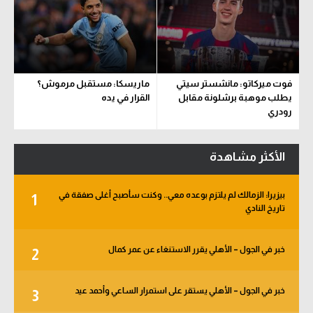
فوت ميركاتو: مانشستر سيتي
ماريسكا: مستقبل مرموش؟
يطلب موهبة برشلونة مقابل
القرار في يده
رودري
الأكثر مشاهدة
بيزيرا: الزمالك لم يلتزم بوعده معي.. وكنت سأصبح أغلى صفقة في
1
تاريخ النادي
خبر في الجول – الأهلي يقرر الاستنغاء عن عمر كمال
2
خبر في الجول – الأهلي يستقر على استمرار الساعي وأحمد عيد
3