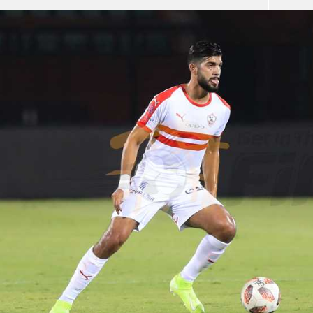
آسيا
دوري أبطال أوروبا
لسعودي للمحترفين
أمريكا
القسم الثاني
ل أوروبا
ركن الألعاب
رياضات أخرى
ل إفريقيا