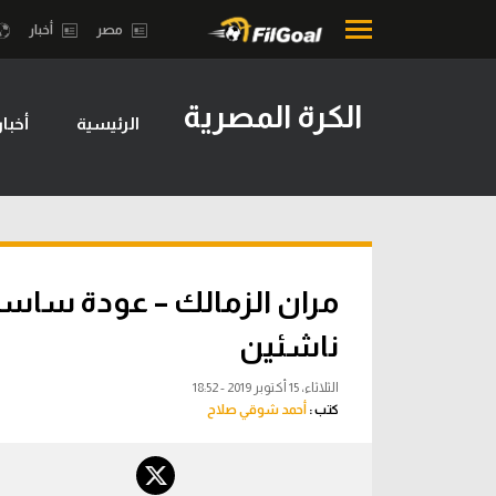
مصر
أخبار
الكرة المصرية
الرئيسية
أخبار
محتوى إخباري
بطولات
الرئيسية
أمريكا 2026
أخبار
الدوري ا
مباريات
الدوري الإ
ميركاتو
الدوري ال
ناشئين
فانتازي في الجول
الدوري ال
الثلاثاء، 15 أكتوبر 2019 - 18:52
مسابقة التوقعات
كتب :
أحمد شوقي صلاح
الدوري الأ
فيديوهات
الدوري ا
عدسات