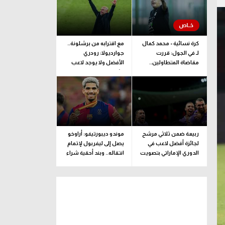
كرة نسائية - محمد كمال
مع اقترابه من برشلونة..
لـ في الجول: قررت
جوارديولا: رودري
مقاضاة المتطاولين..
الأفضل ولا يوجد لاعب
وطبيبة المنتخب تحدد
مثله
مدة اللعب
ربيعة ضمن ثلاثي مرشح
موندو ديبورتيفو: أراوخو
لجائزة أفضل لاعب في
يصل إلى ليفربول لإتمام
الدوري الإماراتي بتصويت
انتقاله.. وبند أحقية شراء
الجماهير
ضمن الإعارة