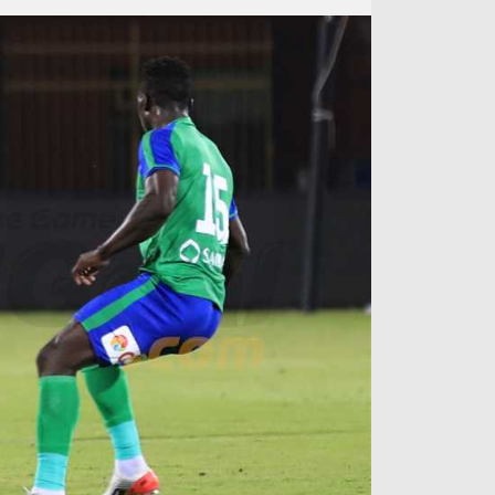
آراء حرة
الدوري ا
ركن الألعاب
دوري أبطا
دوري أبطا
كل البطولات