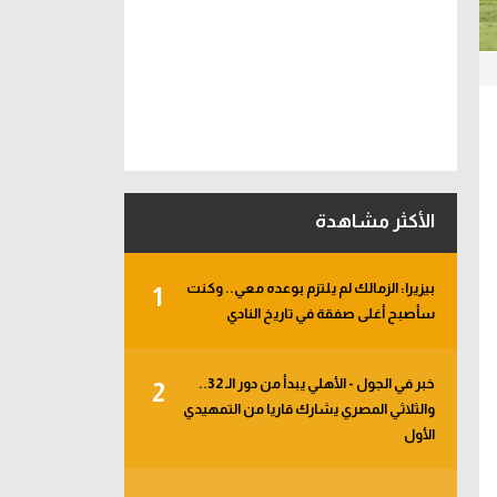
الأكثر مشاهدة
بيزيرا: الزمالك لم يلتزم بوعده معي.. وكنت
1
سأصبح أغلى صفقة في تاريخ النادي
خبر في الجول - الأهلي يبدأ من دور الـ 32..
2
والثلاثي المصري يشارك قاريا من التمهيدي
الأول