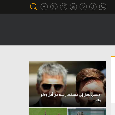
أقسام خاصة
Gamers
يكية
ميركاتو
تحقيق في الجول
تقرير في الجول
تحليل في الجول
حكايات في الجول
ميسي يصل إلى مسقط رأسه من أجل وداع
والده
كويز في الجول
فيديو في الجول