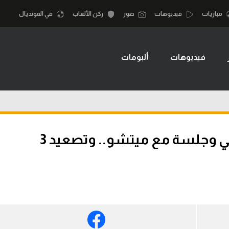
مباريات
فيديوهات
صور
ركن الألعاب
في المونديال
فيديوهات
ألبومات
أقسام
أمم إفريقيا
الكرة المصرية
كرة السلة الأمر
الدوري المصري
لمصري
كرة سلة
الكرة الأوروبية
نجليزي الممتاز
كرة يد
مران الزمالك – عودة ساسي وجلسة مع ميتشو.. وتصعيد 3
الكرة الإفريقية
إسباني
كرة طائرة
منتخب مصر
إيطالي
الوطن العربي
سعودي في الجول
في المونديال
لماني
الدوري الإنجليزي
رياضة نسائية
لفرنسي
الدوري الإسباني