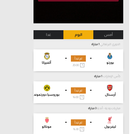
أمس
اليوم
غدا
الدوري البرتغالي
1 مباراة
-
-
لم تبدأ
بورتو
ألفيركا
20:00
كأس الإمارات
1 مباراة
-
-
لم تبدأ
أرسنال
بوروسيا دورتموند
16:00
مباريات ودية - أندية
3 مباراة
-
-
لم تبدأ
ليفربول
موناكو
16:30