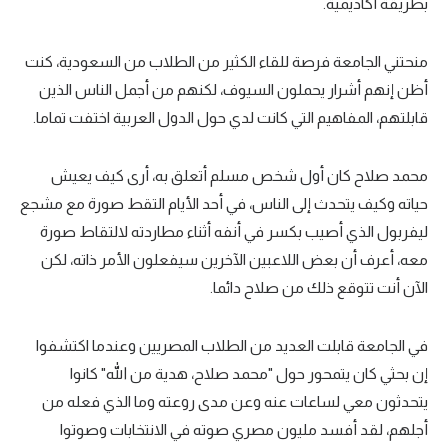
بطريقة أكاديمية.
تحليل في الجول
منحتني الجامعة فرصة للقاء الكثير من الطلاب من السعودية، كنت
حكايات في الجول
أظن إنهم أشرار يحملون السيوف، لكنهم من أجمل الناس الذين
كويز في الجول
قابلتهم، المفاهيم التي كانت لدي حول الدول العربية اختفت تماما.
فيديو في الجول
محمد صلاح كان أول شخص مسلم أتعلق به، أرى كيف يعيش
حياته وكيف يتحدث إلى الناس، في أحد الأيام التقط صورة مع مشجع
ليفربول الذي أصيب بكسر في أنفه أثناء مطاردته لالتقاط صورة
معه، أعرف أن بعض اللاعبين الآخرين سيفعلون الأمر ذاته، لكن
الآن أنت تتوقع ذلك من صلاح دائما.
في الجامعة قابلت العديد من الطلاب المصريين وعندما اكتشفوا
إن بحثي كان يتمحور حول "محمد صلاح، هدية من الله" كانوا
يتحدثون معي لساعات عنه وعن مدى روعته وما الذي فعله من
أجلهم، لقد أفسد مليون مصري صوته في الانتخابات وصوتوا