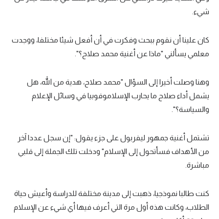
الوطن العربي
شيء.
في المونديال
كان علينا أن نقوم ببحث وفكرت في أن أفعل شيئا مختلفا، ووجدت
رياضة نسائية
معلمي يسألني "ماذا عن أغنية محمد صلاح؟".
آسيا
وهنا وصلت أخيرا إلى السؤال "محمد صلاح، هدية من الله، هل
أمريكا
يشمل أداء صلاح ما يحارب الإسلاموفوبيا في وسائل الإعلام
ركن الألعاب
والسياسة؟".
تشتمل أغنية جمهور ليفربول على جزء يقول: "إن سجل عددا آخر
أقسام خاصة
من الأهداف فسأتحول إلى الإسلام" ودخلت تلك الجملة إلى قلبي
Gamers
مباشرة.
ميركاتو
كنت طالبا نموذجيا، ذهبت إلى مدينة مختلفة للدراسة وأعيش حياة
تحقيق في الجول
الطلاب، وكانت هذه أول مرة التي أعرف فيها أي شيء عن الإسلام
تقرير في الجول