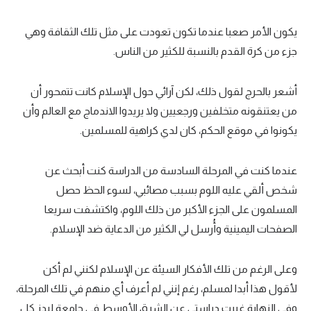
سعودي في الجول
يكون الأمر صعبا عندما تكون تعودت على مثل تلك الثقافة وهي
الدوري الإنجليزي
جزء من كرة القدم بالنسبة للكثير من الناس.
الدوري الإسباني
أشعر بالحرج لقول ذلك، لكن آرائي حول الإسلام كانت تتمحور أن
دوري أبطال أوروبا
من يعتنقونه متخلفين ورجعيين ولا يريدوا الاندماج مع العالم وأن
يكونوا في موقع الحكم، كان لدي كراهية للمسلمين.
القسم الثاني
رياضات أخرى
عندما كنت في المرحلة السادسة من الدراسة كنت أبحث عن
أمم إفريقيا
شخص ألقي عليه اللوم بسبب مصائبي، لسوء الحظ حصل
المسلمون على الجزء الأكبر من ذلك اللوم، واكتشفت سريعا
كرة السلة الأمريكية
الصفحات اليمينية وأُرسل لي الكثير من الدعاية ضد الإسلام.
كرة سلة
وعلى الرغم من تلك الأفكار السيئة عن الإسلام لكنني لم أكن
كرة يد
لأقول هذا أبدا لمسلم، رغم إنني لم أعرف أي منهم في تلك المرحلة،
كرة طائرة
وفي النهاية غيرت دراستي عن الشرق الأوسط في جامعة ليدز كل