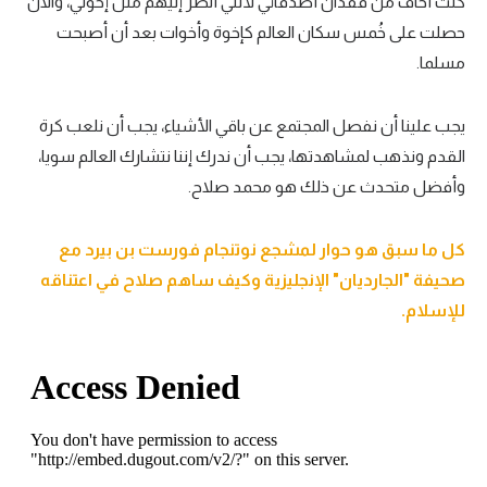
كنت أخاف من فقدان أصدقائي لأنني أنظر إليهم مثل إخوتي، والآن
حصلت على خُمس سكان العالم كإخوة وأخوات بعد أن أصبحت
مسلما.
يجب علينا أن نفصل المجتمع عن باقي الأشياء، يجب أن نلعب كرة
القدم ونذهب لمشاهدتها، يجب أن ندرك إننا نتشارك العالم سويا،
وأفضل متحدث عن ذلك هو محمد صلاح.
كل ما سبق هو حوار لمشجع نوتنجام فورست بن بيرد مع
صحيفة "الجارديان" الإنجليزية وكيف ساهم صلاح في اعتناقه
للإسلام.