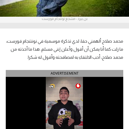
آراء حرة
بن بيرد - مشجع نوتنجام فورست
ركن الألعاب
بطولات
محمد صلاح ألهمني حقا، لدي تذكرة موسمية في نونتنجام فورست،
أمريكا 2026
ما زلت كما أنا يمكن أن أقول وأعلن إنني مسلم، هذا ما أخذته من
محمد صلاح، أحب الالتقاء به لمصافحته وأقول له شكرا.
الدوري المصري
ADVERTISEMENT
الدوري الإنجليزي الممتاز
الدوري الإسباني
الدوري الإيطالي
الدوري الألماني
الدوري الفرنسي