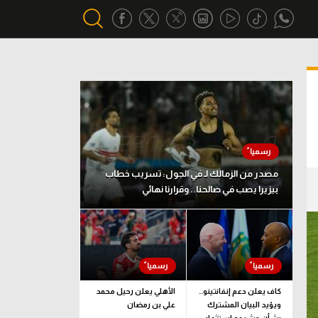
أقسام خاصة
Gamers
يكية
ميركاتو
تحقيق في الجول
مصدر من الزمالك لـ في الجول: تسريب خطاب
بيزيرا يصب في صالحنا.. وقرارنا نهائي
تقرير في الجول
تحليل في الجول
حكايات في الجول
كويز في الجول
كاف يعلن دعم إنفانتينو..
الأهلي يعلن رحيل محمد
ويؤيد البيان المشترك
علي بن رمضان
فيديو في الجول