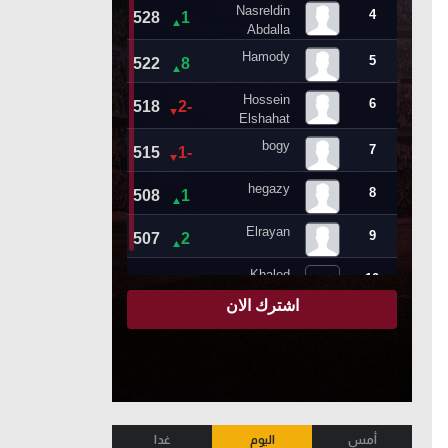
أمس
اليوم
غدا