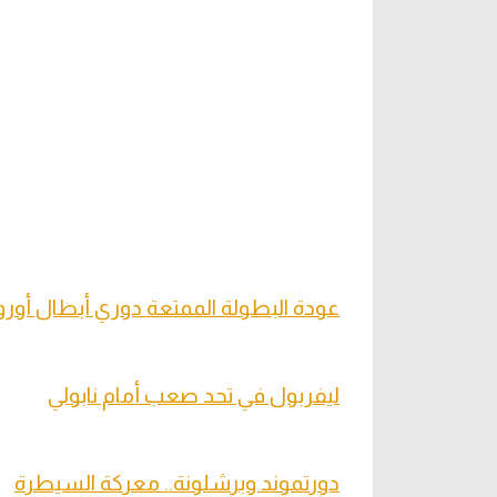
عودة البطولة الممتعة دوري أبطال أوروب
ليفربول في تحد صعب أمام نابولي
دورتموند وبرشلونة.. معركة السيطرة