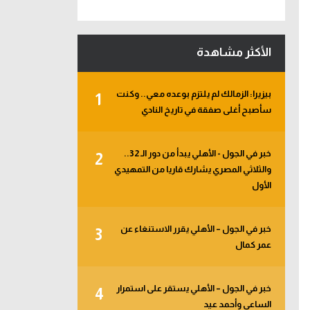
الأكثر مشاهدة
بيزيرا: الزمالك لم يلتزم بوعده معي.. وكنت
1
سأصبح أغلى صفقة في تاريخ النادي
خبر في الجول - الأهلي يبدأ من دور الـ 32..
2
والثلاثي المصري يشارك قاريا من التمهيدي
الأول
خبر في الجول – الأهلي يقرر الاستنغاء عن
3
عمر كمال
خبر في الجول – الأهلي يستقر على استمرار
4
الساعي وأحمد عيد