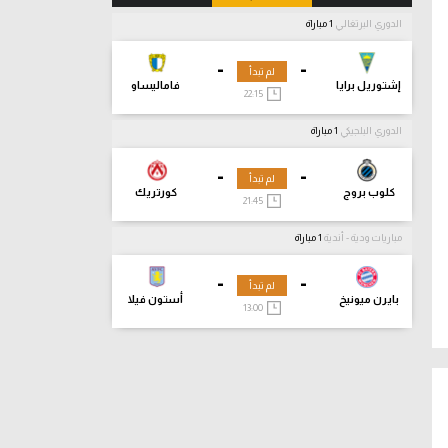
الدوري البرتغالي
1 مباراة
-
-
لم تبدأ
إشتوريل برايا
فاماليساو
22:15
الدوري البلجيكي
1 مباراة
-
-
لم تبدأ
كلوب بروج
كورتريك
21:45
مباريات ودية - أندية
1 مباراة
-
-
لم تبدأ
بايرن ميونيخ
أستون فيلا
13:00