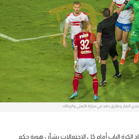
آسيا
دوري أبطال أوروبا
لسعودي للمحترفين
أمريكا
القسم الثاني
ل أوروبا
ركن الألعاب
رياضات أخرى
ل إفريقيا
 النقاز وطارق حامد في مباراة الأهلي والزمالك
اد الكرة الباب أمام كل الاحتمالات بشأن هوية حكم