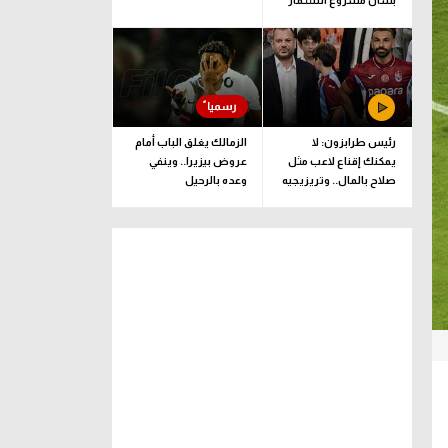
بشأن مشروع استثمار
فيفا
رئيس طرابزون: لا
الزمالك يغلق الباب أمام
يمكنك إقناع لاعب مثل
عروض بيزيرا.. وينفي
صلاح بالمال.. وتريزيجيه
وعده بالرحيل
لعب دورا إيجابيا