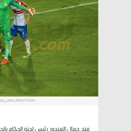
آراء حرة
الدوري ا
ركن الألعاب
دوري أبطا
دوري أبطا
كل البطولات
مشادة رمضان صبحي وحمدي
فتح جمال الغندور رئيس لجنة الحكام باتح