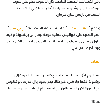
وفي الانتقالات الصيفية الماضية كان لا صوت يعلو على صوت
عودة نيمار إلى برشلونة، عشرات الأنباء يوميا وفي النهاية ظل
اللاعب في باريس سان جيرمان.
موقع "
بليتشر ريبورت
" وهيئة الإذاعة البريطانية "
بي بي سي
"
ألقيا الضوء على كواليس عملية عودة نيمار إلى برشلونة وكيف
حاول ميسي وسواريز إعادة اللاعب البرازيلي لجدران الكامب نو
ورد ناديه الفرنسي.
البداية
منذ اليوم الأول من الصيف الجاري كانت رغبة نيمار العودة إلى
برشلونة فقط ولا شيء غير ذلك رغم وجود ريال مدريد ويوفنتوس
في الصورة لكن اللاعب البرازيلي لم يستطع الإعلان عن رغبته علنا.
لماذا؟