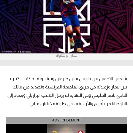
آراء حرة
ركن الألعاب
بطولات
الدوري المصري
نيمار - برشلونة
الدوري الإنجليزي الممتاز
الدوري الإسباني
شعور بالتخوين بين باريس سان جيرمان وبرشلونة.. خلافات كبيرة
بين نيمار وزملائه في فريق العاصمة الفرنسية وتهديد من مالك
الدوري الإيطالي
النادي ناصر الخليفي وفي النهاية لم يرحل اللاعب البرازيلي ويعود إلى
البلوجرانا مرة أخرى والآن يقف في طريقة كيليان مبابي.
الدوري الألماني
الدوري التركي
ADVERTISEMENT
الدوري الفرنسي