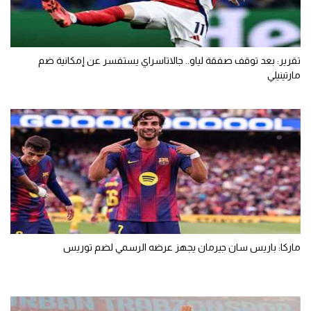
تقرير: بعد توقف صفقة لياو.. جالاتاسراي يستفسر عن إمكانية ضم
مارتينيلي
ماركا: باريس سان جيرمان يجهز عرضه الرسمي لضم توريس