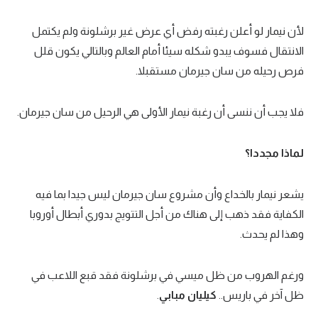
لأن نيمار لو أعلن رغبته رفض أي عرض غير برشلونة ولم يكتمل
الانتقال فسوف يبدو شكله سيئا أمام العالم وبالتالي يكون قلل
فرص رحيله من سان جيرمان مستقبلا.
فلا يجب أن ننسى أن رغبة نيمار الأولى هي الرحيل من سان جيرمان.
لماذا مجددا؟
يشعر نيمار بالخداع وأن مشروع سان جيرمان ليس جيدا بما فيه
الكفاية فقد ذهب إلى هناك من أجل التتويج بدوري أبطال أوروبا
وهذا لم يحدث.
ورغم الهروب من ظل ميسي في برشلونة فقد قبع اللاعب في
ظل آخر في باريس..
كيليان مبابي
.