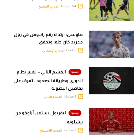
54 دقيقة |
الدوري المصري
هاوسن: ارتداء رقم راموس في ريال
مدريد كان حلما وتحقق
ساعة |
الدوري الإسباني
القسم الثاني – تغيير نظام
الدوري وطريقة الصعود.. تعرف على
تفاصيل البطولة
2 ساعة |
القسم الثاني
ليفربول يستعير أراوخو من
برشلونة
2 ساعة |
الدوري الإنجليزي