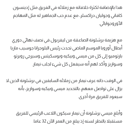
هذا بالإضافة لكثرة خلافاته مع زملائه في الفريق مثل إدينسون
كافاني وجوليان دراكسلر، مع عدم حب الجماهير له مثل المهاجم
الأوروجوايائي.
مع هزيمة برشلونة الصاعقة من ليفربول في نصف نهائي دوري
أبطال أوروبا الموسم الماضي تحدث رئيس البلوجرانا جوسيب ماريا
بارتوميو إلى كل من ميسي وبيكيه وبوسكيتس وسيرجي روبرتو
وسواريز وأكد لهم أنه سيفعل كل شيء لجلب نيمار.
في الوقت ذاته عرف نيمار من زملائه السابقين في برشلونة الذين لا
يزال على تواصل معهم، بالتحديد ميسي وبيكيه وسواريز، بأنه
سيعود للفريق مرة أخرى.
وأبلغ ميسي برشلونة أن نيمار سيكون اللاعب الرئيسي للفريق
مستقبلا بالنظر لسنه إذ يبلغ من العمر الآن 32 عاما.