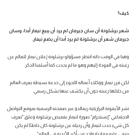
كيف؟
شعر برشلونة أن سان جيرمان لم يرد أن يبيع نيمار أبدا، وسان
جيرمان شعر أن برشلونة لم يرد أبدا أن يضم نيمار.
وهنا في الوقت ذاته انتظر مسؤولو برشلونة إعلان نيمار للعالم عن
رغبته في العودة إليهم وهو ما لم يحدث كما أسلفنا الذكر.
لكن قرر نيمار ووكلاء أعماله اللجوء إلى خدعة بسيطة يعرف العالم
من خلالها رغبته دون أن يكشف عنها بشكل رسمي.
نشر الأيقونة البرازيلية ريفالدو عبر صفحته الرسمية بموقع التواصل
الاجتماعي "إنستجرام" صورة لنيمار بقميص برشلونة وعلق "نعرف
كل شيء حدث لنيمار وأن رحيله عن برشلونة كان خاطئا لم يكن
ينبغي عليه مغادرة واحد من أكبر الأندية في العالم".