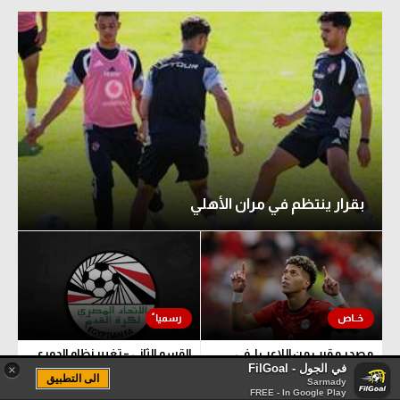
بقرار ينتظم في مران الأهلي
مصدر مقرب من اللاعب لـ في
القسم الثاني – تغيير نظام الدوري
في الجول - FilGoal
×
الجول: كونيا سبور رفع عرضه لضم
وطريقة الصعود.. تعرف على
الى التطبيق
Sarmady
إمام عاشور
تفاصيل البطولة
FREE - In Google Play