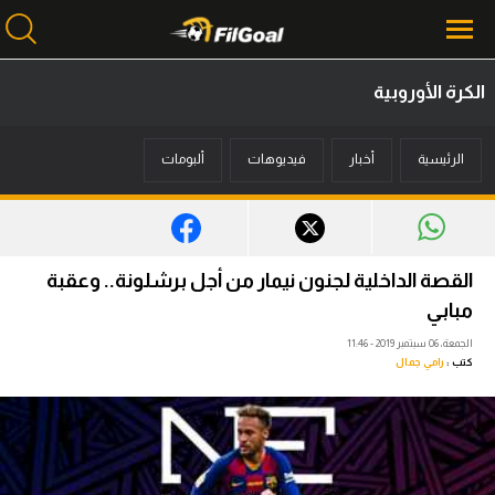
الكرة الأوروبية
محتوى إخباري
الرئيسية
أخبار
فيديوهات
ألبومات
الرئيسية
أخبار
مباريات
القصة الداخلية لجنون نيمار من أجل برشلونة.. وعقبة
ميركاتو
مبابي
الجمعة، 06 سبتمبر 2019 - 11:46
فانتازي في الجول
كتب :
رامي جمال
مسابقة التوقعات
فيديوهات
عدسات