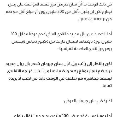
في ذلك الوقت بدا أن سان جيرمان قرر ضمنيا الموافقة على رحيل
نيمار ولكن لن يقبل بأقل من 200 مليون يورو أو مبلغ أقل مع ضم
من يريده من لاعبين.
أما بالحديث عن ريال مدريد فالنادي الملكي قدم عرضا مقابل 100
مليون يورو بالإضافة لانتقال جاريث بيل وكيلور نافاس وجيمس
رودريجيز لنادي العاصمة الفرنسية.
لكن بالنظر إلى راتب بيل فإن سان جيرمان شعر بأن ريال مدريد
يريد ضم نيمار بمبلغ زهيد ويضم لاعبا من أنياب غريمه التقليدي
ليسعد جماهيره مع تخلصه في الوقت ذاته من لاعب لا يريده
تماما.
لذا رفض سان جيرمان العرض.
أما يوفنتوس فقد عرض 100 مليون يورو مع انتقال باولو