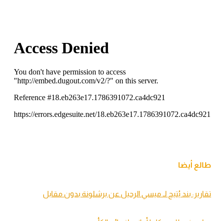
طالع أيضا
تقارير: بند يُتيح لـ ميسي الرحيل عن برشلونة بدون مقابل