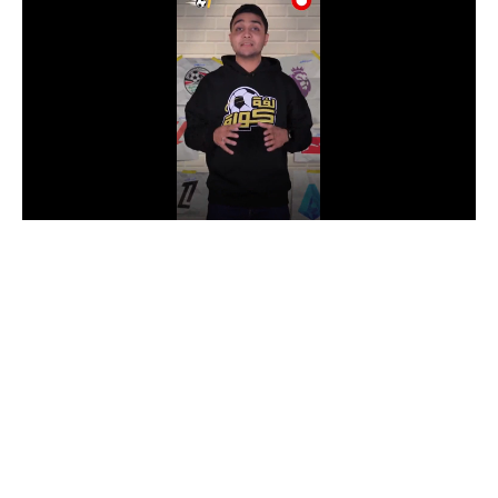
الدوري السعودي للمحترفين
دوري أبطال أوروبا
دوري أبطال إفريقيا
كل البطولات
أقسام
الكرة المصرية
الدوري المصري
الكرة الأوروبية
الكرة الإفريقية
منتخب مصر