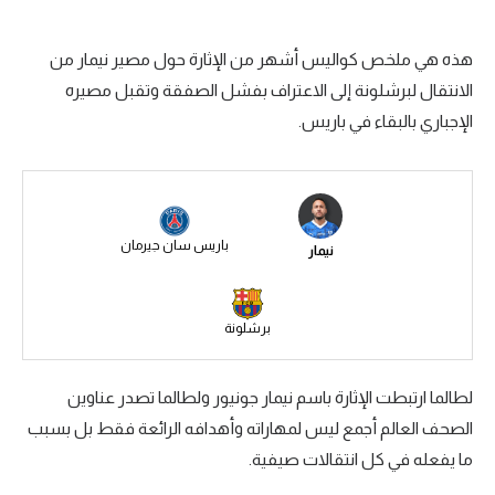
سعودي في الجول
هذه هي ملخص كواليس أشهر من الإثارة حول مصير نيمار من
الدوري الإنجليزي
الانتقال لبرشلونة إلى الاعتراف بفشل الصفقة وتقبل مصيره
الدوري الإسباني
الإجباري بالبقاء في باريس.
دوري أبطال أوروبا
القسم الثاني
باريس سان جيرمان
رياضات أخرى
نيمار
أمم إفريقيا
برشلونة
كرة السلة الأمريكية
كرة سلة
لطالما ارتبطت الإثارة باسم نيمار جونيور ولطالما تصدر عناوين
كرة يد
الصحف العالم أجمع ليس لمهاراته وأهدافه الرائعة فقط بل بسبب
ما يفعله في كل انتقالات صيفية.
كرة طائرة