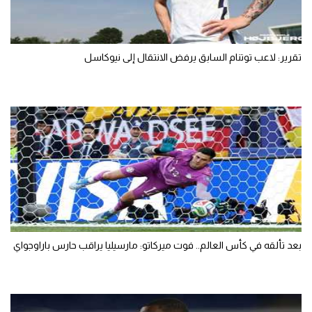
تقرير: لاعب توتنام السابق يرفض الانتقال إلى نيوكاسل
بعد تألقه في كأس العالم.. فوت ميركاتو: مارسيليا يراقب حارس باراوجواي