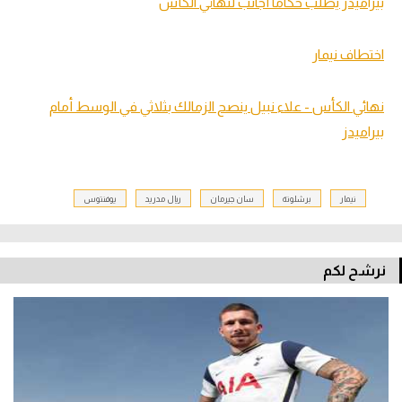
بيراميدز يطلب حكاما أجانب لنهائي الكأس
اختطاف نيمار
نهائي الكأس - علاء نبيل ينصح الزمالك بثلاثي في الوسط أمام
بيراميدز
نيمار
برشلونة
سان جيرمان
ريال مدريد
يوفنتوس
نرشح لكم