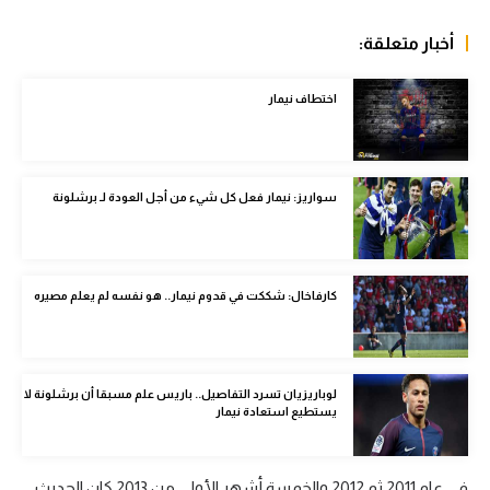
الوطن العربي
أخبار متعلقة:
في المونديال
اختطاف نيمار
رياضة نسائية
آسيا
أمريكا
سواريز: نيمار فعل كل شيء من أجل العودة لـ برشلونة
ركن الألعاب
كارفاخال: شككت في قدوم نيمار.. هو نفسه لم يعلم مصيره
أقسام خاصة
Gamers
ميركاتو
لوباريزيان تسرد التفاصيل.. باريس علم مسبقا أن برشلونة لا
يستطيع استعادة نيمار
تحقيق في الجول
تقرير في الجول
في عام 2011 ثم 2012 والخمسة أشهر الأولى من 2013 كان الحديث