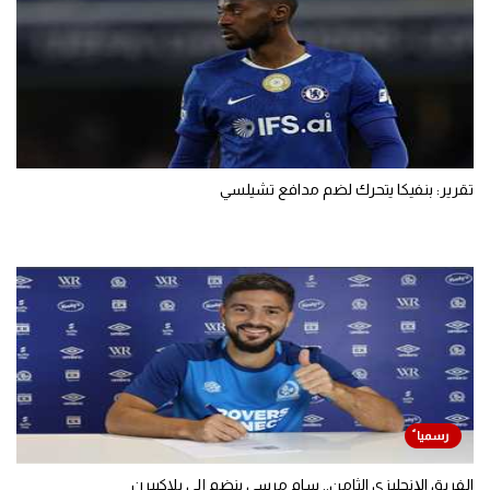
تقرير: بنفيكا يتحرك لضم مدافع تشيلسي
الفريق الإنجليزي الثامن.. سام مرسي ينضم إلى بلاكبيرن