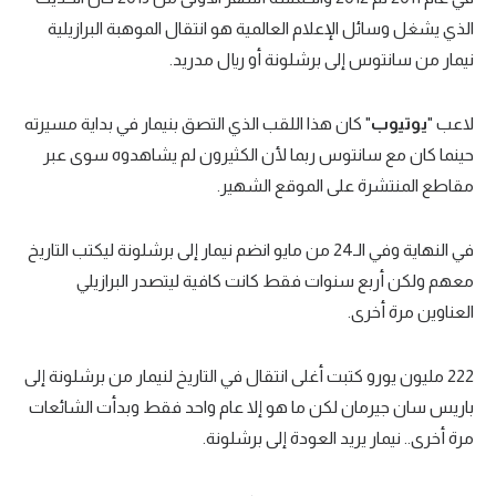
الذي يشغل وسائل الإعلام العالمية هو انتقال الموهبة البرازيلية
تحليل في الجول
نيمار من سانتوس إلى برشلونة أو ريال مدريد.
حكايات في الجول
كويز في الجول
لاعب "
يوتيوب
" كان هذا اللقب الذي التصق بنيمار في بداية مسيرته
حينما كان مع سانتوس ربما لأن الكثيرون لم يشاهدوه سوى عبر
فيديو في الجول
مقاطع المنتشرة على الموقع الشهير.
في النهاية وفي الـ24 من مايو انضم نيمار إلى برشلونة ليكتب التاريخ
معهم ولكن أربع سنوات فقط كانت كافية ليتصدر البرازيلي
العناوين مرة أخرى.
222 مليون يورو كتبت أغلى انتقال في التاريخ لنيمار من برشلونة إلى
باريس سان جيرمان لكن ما هو إلا عام واحد فقط وبدأت الشائعات
مرة أخرى.. نيمار يريد العودة إلى برشلونة.