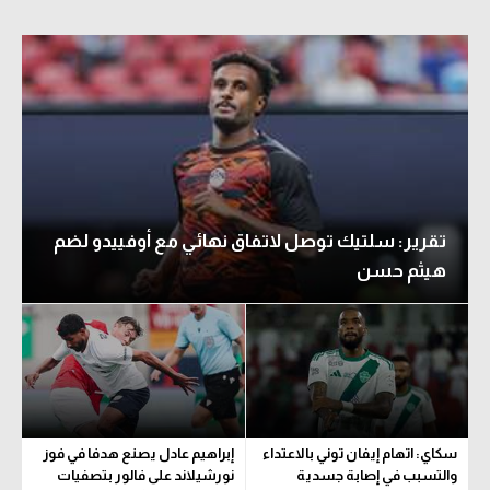
تقرير: سلتيك توصل لاتفاق نهائي مع أوفييدو لضم
هيثم حسن
سكاي: اتهام إيفان توني بالاعتداء
إبراهيم عادل يصنع هدفا في فوز
والتسبب في إصابة جسدية
نورشيلاند على فالور بتصفيات