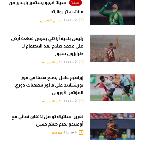
سيلتا فيجو يستعير بايندير من
مانشستر يونايتد
2 ساعة |
الدوري الإسباني
رئيس بلدية أراكلي يعرض قطعة أرض
على محمد صلاح بعد الانضمام لـ
طرابزون سبور
2 ساعة |
الكرة الأوروبية
إبراهيم عادل يصنع هدفا في فوز
نورشيلاند على فالور بتصفيات دوري
المؤتمر الأوروبي
2 ساعة |
الكرة الأوروبية
تقرير: سلتيك توصل لاتفاق نهائي مع
أوفييدو لضم هيثم حسن
4 ساعة |
ميركاتو