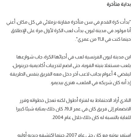
بداية متأخرة
تحليل في الجول
حكايات في الجول
"بدأت كرة القدم في سن متأخرة مقارنة بزملائي في كل مكان، أعني
أنا مولود في مدينة ليون، بدأت لعب الكرة لأول مرة على الإطلاق
كويز في الجول
حينما كنت في الـ11 من عمري".
فيديو في الجول
ابن مدينة ليون الفرنسية لعب في أحيائها الكرة، جاب شوارعها
يلعب مستغلا بنيته القوية، حتى انضم لتدريبات أكاديمية جرينوبل،
ليقضي 4 أعوام بجانب لاعب آخر دخل معه الفريق بنفس الطريقة
إذ أنه كان شريكه في الملعب، هنري بيديمو.
النادي أراد الاحتفاظ به لفترة أطول لكنه تعجل خطواته وقرر
الانضمام إلى فريق كان في عمر الـ19، كان ذلك بمثابة شيئا كبيرا
للغاية بالنسبة له كان ذلك خلال عام 2004.
استمر بوتيه مع كان حتى عام 2007، حينما اكتشفه ديديه أوليه