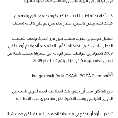
أولي نيكول إلى فريق نيس ويصطحب معه بوتيه للفريق.
كان أمام بوتيه اختيار اللعب لمنتخب كوت ديفوار لأن والده من
هناك لكنه رفض وفضل انتظار نداء بنين موطن والدته وتمثيله.
مشيل دوسويي مدرب منتخب بنين قرر التحرك وضمه للمنتخب
الوطني، ليشارك في تصفيات كأس العالم ضد أنجولا ثم أوغندا في
2009 وصولا إلى مواجهة مصر الودية التي خسرها منتخب بلاده في
نفس العام بنتيجة 5-1 والجزائر بنتيجة 2-1 عام 2009.
من هنا كان يجب أن تكون تلك انطلاقته، انضم لفريق يلعب في
الدوري الفرنسي وتحت الأضواء لكن هنا طرق سوء الحظ بابه.
"المدرب أراد أن يدفع بي منذ بداية انضمامي للفريق، لكن حدث شيئا