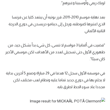
لويك ريمي وأوسبينا وغيرهم".
بعد نهاية موسم 2010-2011، قرر بوتيه أن يبتعد كليا عن فرنسا
الذي اعتبرها كموطنه، ورحل إلى دينامو دريسدن في دوري الدرجة
الثانية الألماني.
"قضيت في ألمانيا 3 مواسم لا تنسى، كل شيء بدأ بشكل جيد، من
ظهوري الأول حتى تسجيلي لعدد من الأهداف، لكن موسمي الأخير
كان سيئا".
في موسمه الأول سجل 12 هدفا في 29 مباراة وصنع 5 آخرين، بداية
لا يحلم بها في دوري جديد تماما عليه ونظام لعب مختلف، لكن
مجددا عاد سوء الحظ لطرق بابه.