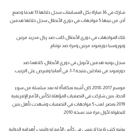
شارك في 36 مباراة بكل المسابقات سجل خلالها 13 هدفا وصنع
آخر، من بينها 5 مواجهات في دوري الأبطال سجل خلالها هدفين.
تلك المواجهات في دوري الأبطال كانت ضد ريال مدريد مرتين
وبوروسيا دورتموند مرتين ومرة ضد توتنام.
سجل بوتيه هدفين لأبويل في دوري الأبطال، كلاهما ضد
دورتموند في تعادلين بنتيجة 1-1، في ألمانيا وقبرص على الترتيب.
موسم 2017-2018 كان أشبه بمكافأة له بعد سلسلة من سوء
الحظ، بنين شاركت في التصفيات المؤهلة لكأس الأمم الإفريقية
2019 بمصر، لعب 5 مواجهات في التصفيات وشهدت تأهل بنين
للبطولة لأول مرة منذ نسخة 2010.
بوتيه كتب تاريخا لا ينسى في كأس الأمم له ولبنين، أهدافه الدولية