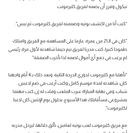
نيكول وقرر أن يضمه لفريق كليرمونت.
"كنت أنا من اكتشف بوتيه وضممته لفريق كليرمونت ثم نيس".
"كان في الـ21 من عمره، عازما على المساهمة مع الفريق وامتلك
طموحا كبيرا، كنت مدربا لفريق نيم حينما شاهدته لأول مرة، رئيسي
لم يرغب في دفع أي أموال لضمه لذا تأخرت الصفقة".
"تأهلنا مع كليرمونت لدوري الدرجة الثانية، وبعد ذلك بـ4 أيام واجهنا
كان، شاهدته لمدة موسم كامل وكنت أرغب في ضم لاعبين
شباب، وفي نهاية المباراة عبرت الملعب وقلت له إن كنت مهتما
بمشروعي فسأقابلك هذا الأسبوع، بحلول يوم الإثنين كان لاعبا
لكليرمونت".
مع فريق كليرمونت لعب بوتيه لعامين، تألق خلالها، ليرحل مدربه