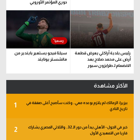
دوري المؤتمر الأوروبي
رئيس بلدية أراكلي يعرض قطعة
سيلتا فيجو يستعير بايندير من
أرض على محمد صلاح بعد
مانشستر يونايتد
الانضمام لـ طرابزون سبور
الأكثر مشاهدة
بيزيرا: الزمالك لم يلتزم بوعده معي.. وكنت سأصبح أغلى صفقة في
1
تاريخ النادي
خبر في الجول - الأهلي يبدأ من دور الـ 32.. والثلاثي المصري يشارك
2
قاريا من التمهيدي الأول