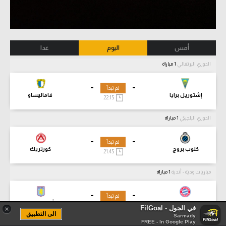
أمس
اليوم
غدا
الدوري البرتغالي
1 مباراة
-
-
لم تبدأ
إشتوريل برايا
فاماليساو
22:15
الدوري البلجيكي
1 مباراة
-
-
لم تبدأ
كلوب بروج
كورتريك
21:45
مباريات ودية - أندية
1 مباراة
-
-
لم تبدأ
بايرن ميونيخ
أستون فيلا
13:00
في الجول - FilGoal
×
الى التطبيق
Sarmady
FREE - In Google Play