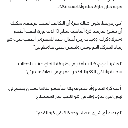
تجربة جيان مارك جيلو وأكاديمية JMG.
"في إفريقيا، تكون هناك ميزة أن التكاليف ليست مرتفعة، يمكنك
أن تنشئ مدرسة كرة أساسية بمبلغ 10 آلاف يورو، ابتعت أطقم
ومنزلا وكرات، ووجدت رجل أعمال انضم للمشروع، أصعب شيء هو
إيجاد الشركاء الموثوقين ولحسن حظي يحاوظونني".
"لعشرة أعوام، ظللت أفكر في طريقة للنجاح، عشت لحظات
سحرية وأنا في الـ33 والـ34 من عمري في نهاية مسيرتي".
"أحب كرة القدم وأنا شغوف بها، سأستمر طالما جسدي يسمح لي،
ليس لدي حدود وهدفي هو اللعب قدر المستطاع".
"لم يفت أي شيء بعد، لا يوجد ذلك في كرة القدم".