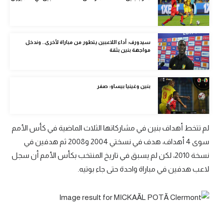
الوطن العربي
في المونديال
سيدورف: أداء اللاعبين يتطور من مباراة لأخرى.. وندخل
رياضة نسائية
مواجهة بنين بثقة
آسيا
بنين وغينيا بيساو: صفر
أمريكا
ركن الألعاب
لم تتخط أهداف بنين في مشاركاتها الثلاث الماضية في كأس الأمم
أقسام خاصة
سوى 4 أهداف، هدف في نسختي 2004 و2008 ثم هدفين في
Gamers
نسخة 2010، لكن لم يسبق في تاريخ المنتخب بكأس الأمم أن سجل
لاعب هدفين في مباراة واحدة حتى جاء بوتيه.
ميركاتو
تحقيق في الجول
تقرير في الجول