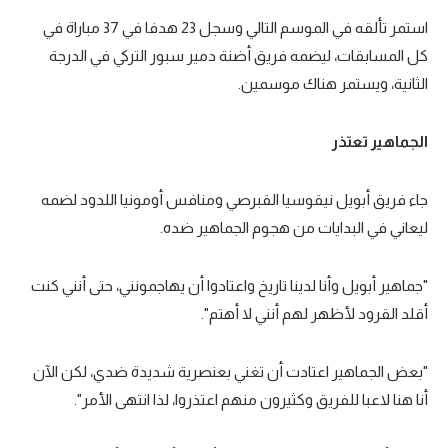
استمر تألقه في الموسم التالي وسجل 23 هدفا في 37 مباراة في
كل المسابقات، ليضمه فريق أضنة دمير سبور التركي في الدرجة
الثانية، ويستمر هناك موسمين.
الجماهير تعتذر
جاء فريق أبويل نيقوسيا القبرصي ومنافس أومونيا اللدود لضمه
ليعاني في البدايات من هجوم الجماهير ضده.
"جماهير أبويل وأنا لدينا تاريخ واعتادوا أن يهاجمونني، حتى أنني كنت
أقلد القرود لأظهر لهم أنني لا أهتم".
"بعض الجماهير اعتادت أن تغني بعنصرية شديدة ضدي، لكن الآن
أنا هنا لاعبا للفريق وكثيرون منهم اعتذروا، لذا انتهى الأمر".