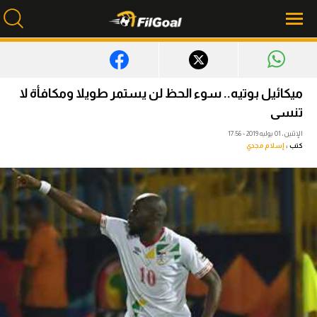
محتوى إخباري
ميكائيل بوتيه.. سوء الحظ لن يستمر طويلا ومكافأة لا
تنسى
الرئيسية
الإثنين، 01 يوليه 2019 - 17:56
أخبار
كتب :
إسلام مجدي
مباريات
ميركاتو
فانتازي في الجول
مسابقة التوقعات
فيديوهات
عدسات