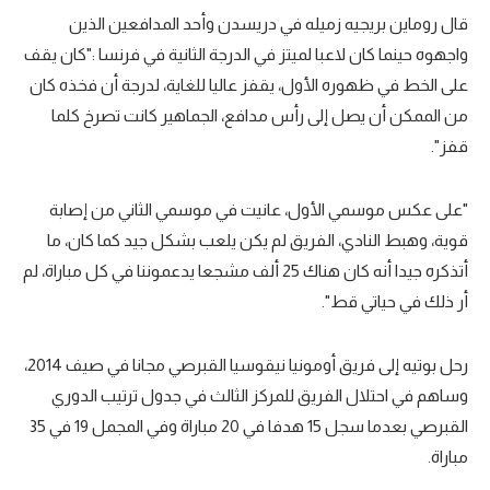
قال روماين بريجيه زميله في دريسدن وأحد المدافعين الذين
واجهوه حينما كان لاعبا لميتز في الدرجة الثانية في فرنسا :"كان يقف
على الخط في ظهوره الأول، يقفز عاليا للغاية، لدرجة أن فخذه كان
من الممكن أن يصل إلى رأس مدافع، الجماهير كانت تصرخ كلما
قفز".
"على عكس موسمي الأول، عانيت في موسمي الثاني من إصابة
قوية، وهبط النادي، الفريق لم يكن يلعب بشكل جيد كما كان، ما
أتذكره جيدا أنه كان هناك 25 ألف مشجعا يدعموننا في كل مباراة، لم
أر ذلك في حياتي قط".
رحل بوتيه إلى فريق أومونيا نيقوسيا القبرصي مجانا في صيف 2014،
وساهم في احتلال الفريق للمركز الثالث في جدول ترتيب الدوري
القبرصي بعدما سجل 15 هدفا في 20 مباراة وفي المجمل 19 في 35
مباراة.