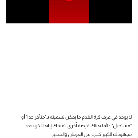
الدوري السعودي للمحترفين
دوري أبطال أوروبا
دوري أبطال إفريقيا
كل البطولات
أقسام
الكرة المصرية
الدوري المصري
الكرة الأوروبية
لا يوجد في عرف كرة القدم ما يمكن تسميته بـ"متأخر جدا" أو
الكرة الإفريقية
"مستحيل" دائما هناك فرصة أخرى، تمنحك إياها الكرة بعد
مجهودك الكبير كجزء من العرفان والتقدير.
منتخب مصر