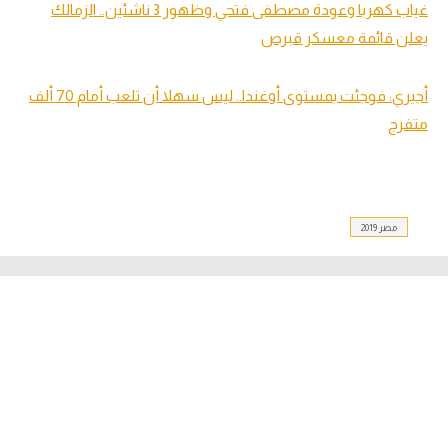
غياب كهربا وعودة مصطفى فتحي وظهور 3 ناشئين.. الزمالك
يعلن قائمة معسكر قبرص
أجيري: فوجئت بمستوى أوغندا.. ليس سهلا أن تلعب أمام 70 ألف
متفرج
مصر 2019