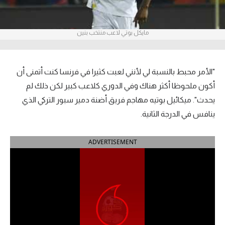
آراء حرة
مايكل بوتي لاعب منتخب بنين
ركن الألعاب
بطولات
"الأمر محبط بالنسبة لي لأنني لعبت كثيرا في فرنسا كنت أتمنى أن
أمريكا 2026
أكون ملحوظا أكثر هناك وفي الدوري كلاعب كبير لكن ذلك لم
يحدث". ميكائيل بوتيه مهاجم فريق أضنة دمير سبور التركي الذي
الدوري المصري
ينافس في الدرجة الثانية.
الدوري الإنجليزي الممتاز
ADVERTISEMENT
الدوري الإسباني
الدوري الإيطالي
الدوري الألماني
الدوري الفرنسي