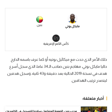
سعودي في الجول
الدوري الإنجليزي
بنين
مايكل بوتي
الدوري الإسباني
دوري أبطال أوروبا
كأس الأمم الإفريقية
القسم الثاني
رياضات أخرى
ذلك الأمر الذي حدث مع ميكائيل بوتيه أو كما عرف باسمه الدارج
حاليا مايكل بوتي، مهاجم بنين صاحب الـ34 عاما، الذي سجل أسرع
أمم إفريقيا
هدف في نسخة 2019 الحالية بعد دقيقة و43 ثانية، وسجل هدفين
كرة السلة الأمريكية
ليتصدر ترتيب الهدافين.
كرة سلة
كرة يد
أخبار متعلقة:
كرة طائرة
مدرب بنين: الضغط المتواصل سلاحنا للتسجيل في الكاميرون