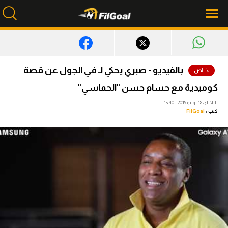
محتوى إخباري
بالفيديو - صبري يحكي لـ في الجول عن قصة
الرئيسية
كوميدية مع حسام حسن "الحماسي"
أخبار
الثلاثاء، 18 يونيو 2019 - 15:40
كتب :
FilGoal
مباريات
ميركاتو
فانتازي في الجول
مسابقة التوقعات
فيديوهات
عدسات