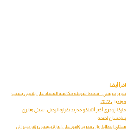
اقرأ أيضا
:
تقرير فرنسي - تحفظ شرطة مكافحة الفساد على بلاتيني بسبب
مونديال 2022
ماركا: رودري أخبر أتليتكو مدريد بقراره الرحيل.. سيتي وبايرن
يتنافسان لضمه
سكاي إيطاليا: ريال مدريد وافق على إعارة جيمس رودريجيز إلى