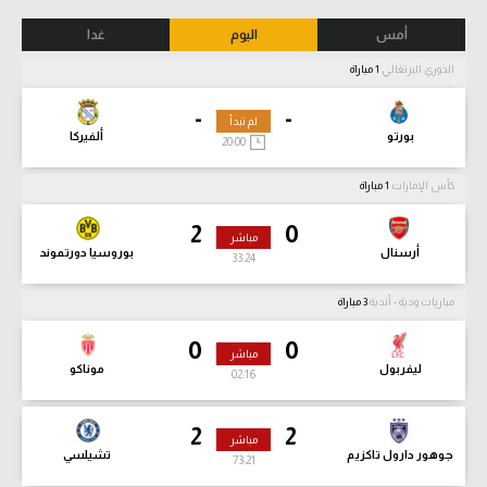
أمس
اليوم
غدا
الدوري البرتغالي
1 مباراة
-
-
لم تبدأ
بورتو
ألفيركا
20:00
كأس الإمارات
1 مباراة
2
0
مباشر
أرسنال
بوروسيا دورتموند
33:25
مباريات ودية - أندية
3 مباراة
0
0
مباشر
ليفربول
موناكو
02:17
2
2
مباشر
جوهور دارول تاكزيم
تشيلسي
73:22