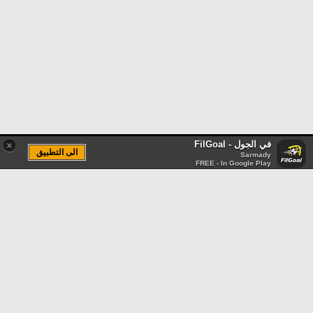
في الجول - FilGoal
×
الى التطبيق
Sarmady
FREE - In Google Play