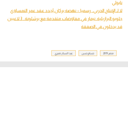
نابولي
لا لـ الإنتاج الحربي.. رسميا – نهضة بركان يُجدد عقد عمر النمساوي
جلوبو البرازيلية: نيمار في مفاوضات متقدمة مع برشلونة.. 3 لاعبين
قد يدخلون في الصفقة
مصر 2019
حسام حسن
عبد الستار صبري