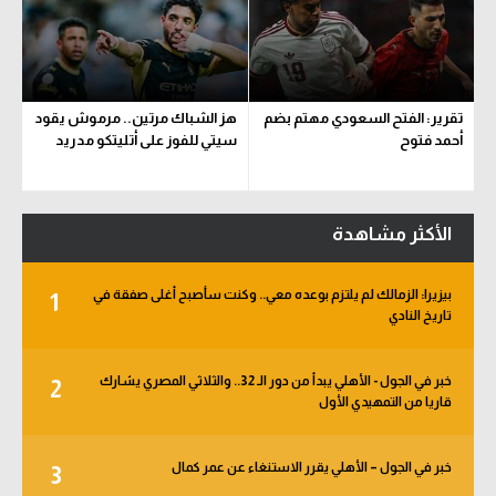
تقرير: الفتح السعودي مهتم بضم
هز الشباك مرتين.. مرموش يقود
أحمد فتوح
سيتي للفوز على أتليتكو مدريد
الأكثر مشاهدة
بيزيرا: الزمالك لم يلتزم بوعده معي.. وكنت سأصبح أغلى صفقة في
1
تاريخ النادي
خبر في الجول - الأهلي يبدأ من دور الـ 32.. والثلاثي المصري يشارك
2
قاريا من التمهيدي الأول
خبر في الجول – الأهلي يقرر الاستنغاء عن عمر كمال
3