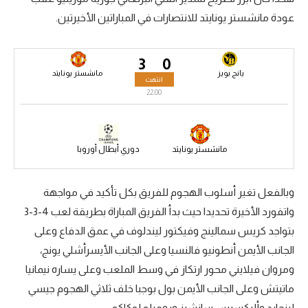
عودة مانشستر يونايتد للانتصارات في المباراتين الأخيرتين.
سعودي في الجول
الدوري الإنجليزي
3
0
الدوري الإسباني
يانج بويز
مانشستر يونايتد
انتهت
22:00
دوري أبطال أوروبا
القسم الثاني
مانشستر يونايتد
دوري أبطال أوروبا
رياضات أخرى
أمم إفريقيا
وبالفعل تغير أسلوب الهجوم للفريق بكل تأكيد في مواجهة
واتفورد الأخيرة تحديدا حيث بدأ الفريق المباراة بطريقة لعب 4-3-3
كرة السلة الأمريكية
بتواجد كريس سمالينج وفيكتور ليندلوف في عمق الدفاع وعلى
كرة سلة
الجانب الأيمن أنطونيو فالنسيا وعلى الجانب الأيسرأشلي يونج،
كرة يد
ومروان فيلايني محور ارتكاز في وسط الملعب وعلى يساره نيمانيا
ماتيتش وعلى الجانب الأيمن بول بوجبا خلف ثلاثي الهجوم جيسي
كرة طائرة
لينجارد وأليكسيس سانشيز وروميلو لوكاكو.