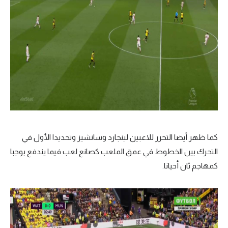
كما ظهر أيضا التحرر للاعبين لينجارد وسانشيز وتحديدا الأول في
التحرك بين الخطوط في عمق الملعب كصانع لعب فيما يندفع بوجبا
كمهاجم ثان أحيانا.