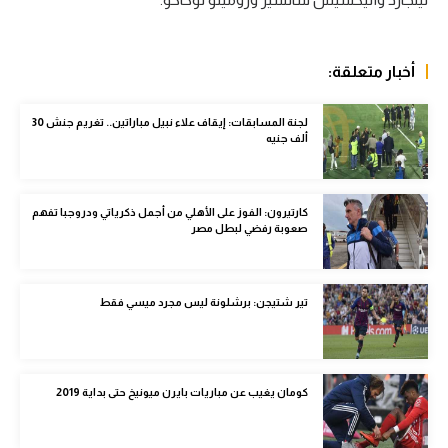
الوطن العربي
في المونديال
أخبار متعلقة:
رياضة نسائية
لجنة المسابقات: إيقاف علاء نبيل مباراتين.. تغريم جنش 30
آسيا
ألف جنيه
أمريكا
كارتيرون: الفوز على الأهلي من أجمل ذكرياتي ودروجبا تفهم
ركن الألعاب
صعوبة رفضي لبطل مصر
أقسام خاصة
تير شتيجن: برشلونة ليس مجرد ميسي فقط
Gamers
ميركاتو
كومان يغيب عن مباريات بايرن ميونيخ حتى بداية 2019
تحقيق في الجول
تقرير في الجول