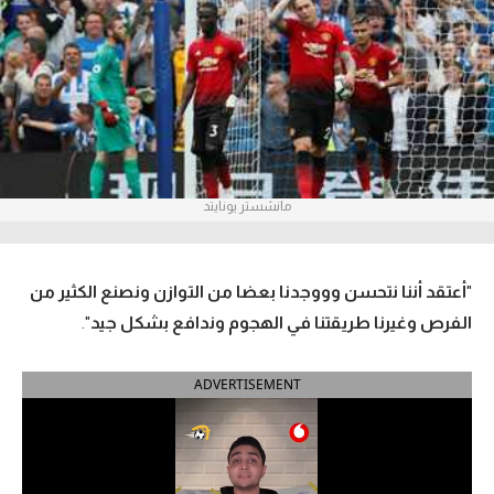
آراء حرة
ركن الألعاب
بطولات
أمريكا 2026
مانشستر يونايتد
الدوري المصري
الدوري الإنجليزي الممتاز
"
أعتقد أننا نتحسن وووجدنا بعضا من التوازن ونصنع الكثير من
الفرص وغيرنا طريقتنا في الهجوم وندافع بشكل جيد
".
الدوري الإسباني
ADVERTISEMENT
الدوري الإيطالي
الدوري الألماني
الدوري الفرنسي