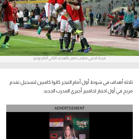
آراء حرة
ركن الألعاب
بطولات
الدوري المصري
فرحة لاعبي منتخب مصر بالهدف الثاني أمام توجو
الدوري الإنجليزي الممتاز
الدوري الإسباني
ثلاثة أهداف في شوط أول أمام النيجر كانوا كافيين لتسجيل تقدم
مريح في أول اختبار لخافيير أجيري المدرب الجديد.
الدوري الإيطالي
ADVERTISEMENT
الدوري الألماني
الدوري التركي
الدوري الفرنسي