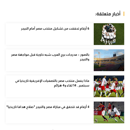
الوطن العربي
أخبار متعلقة:
في المونديال
رياضة نسائية
6 أرقام تحققت من تشكيل منتخب مصر أمام النيجر
آسيا
أمريكا
بالصور – مدرجات برج العرب شبه خاوية قبل مواجهة مصر
والنيجر
ركن الألعاب
ماذا يفعل منتخب مصر بالتصفيات الإفريقية تاريخيا في
أقسام خاصة
سبتمبر.. 14 لقاء و4 هزائم
Gamers
ميركاتو
4 أرقام قد تتحقق في مباراة مصر والنيجر "صلاح هدافا تاريخيا"
تحقيق في الجول
تقرير في الجول