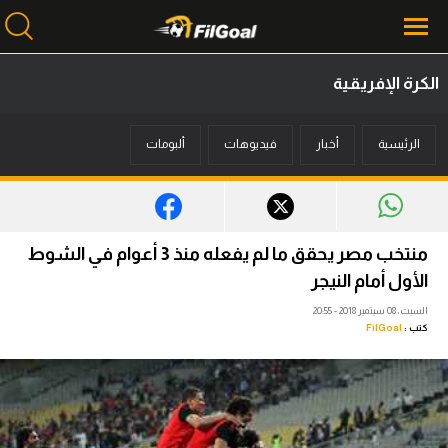
الكرة الإفريقية
محتوى إخباري
الرئيسية
أخبار
فيديوهات
ألبومات
الرئيسية
أخبار
مباريات
منتخب مصر يحقق ما لم يفعله منذ 3 أعوام في الشوط
ميركاتو
الأول أمام النيجر
السبت، 08 سبتمبر 2018 - 20:55
فانتازي في الجول
كتب :
FilGoal
مسابقة التوقعات
فيديوهات
عدسات