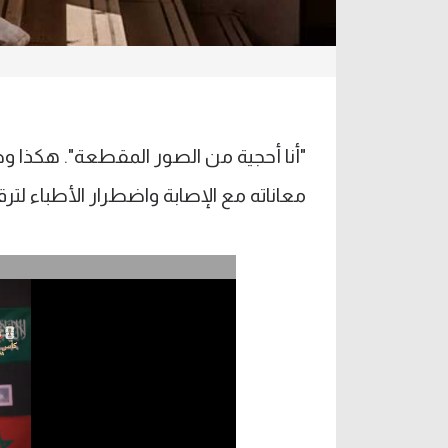
"أنا أحجية من الصور المقطعة". هكذا وص
معاناته مع الإصابة واضطرار الأطباء لترق