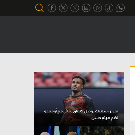
أقسام خاصة
Gamers
يكية
ميركاتو
تحقيق في الجول
تقرير في الجول
تحليل في الجول
حكايات في الجول
تقرير: سلتيك توصل لاتفاق نهائي مع أوفييدو
لضم هيثم حسن
كويز في الجول
فيديو في الجول