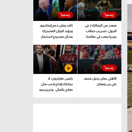
مصدر من الزمالك لـ في
كاف يعلن دعم إنفانتينو..
الجول: تسريب خطاب
ويؤيد البيان المشترك
بيزيرا يصب في صالحنا..
بشأن مشروع استثمار
وقرارنا نهائي
فيفا
الأهلي يعلن رحيل محمد
رئيس طرابزون: لا
علي بن رمضان
يمكنك إقناع لاعب مثل
صلاح بالمال.. وتريزيجيه
لعب دورا إيجابيا