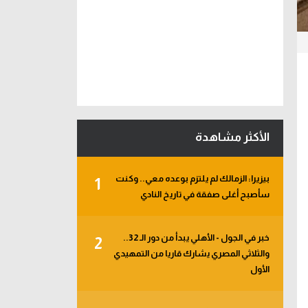
الأكثر مشاهدة
بيزيرا: الزمالك لم يلتزم بوعده معي.. وكنت
1
سأصبح أغلى صفقة في تاريخ النادي
خبر في الجول - الأهلي يبدأ من دور الـ 32..
2
والثلاثي المصري يشارك قاريا من التمهيدي
الأول