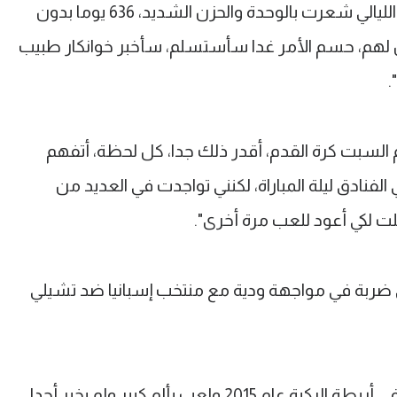
"أنا مهووس بكرة القدم، لكن في بعض الليالي شعرت بالوحدة والحزن الشديد، 636 يوما بدون
ل لهم، حسم الأمر غدا سأستسلم، سأخبر خوانكار طبيب
.
 السبت كرة القدم، أقدر ذلك جدا، كل لحظة، أتفهم
 الفنادق ليلة المباراة، لكنني تواجدت في العديد من
ت لكي أعود للعب مرة أخرى".
زرولا عام 2013 حينما تلقى ضربة في مواجهة ودية مع منتخب إسبانيا ضد تشيلي
تحطمت عظمة في كاحله وإصابة أخرى في أربطة الركبة عام 2015 ولعب بألم كبير ولم يخبر أحدا