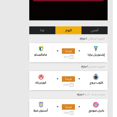
أمس
اليوم
غدا
الدوري البرتغالي
1 مباراة
-
-
لم تبدأ
إشتوريل برايا
فاماليساو
22:15
الدوري البلجيكي
1 مباراة
-
-
لم تبدأ
كلوب بروج
كورتريك
21:45
مباريات ودية - أندية
1 مباراة
-
-
لم تبدأ
بايرن ميونيخ
أستون فيلا
13:00