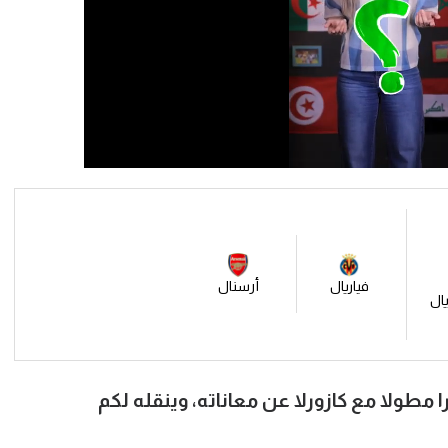
فياريال
أرسنال
يال
ا مطولا مع كازورلا عن معاناته، وينقله لكم