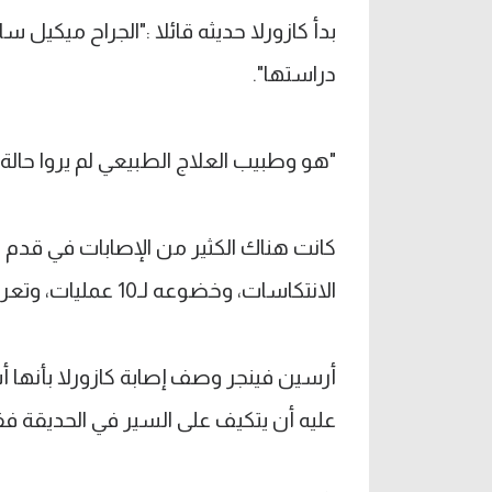
بدأ كازورلا حديثه قائلا :"الجراح ميكيل
دراستها".
"هو وطبيب العلاج الطبيعي لم يروا حالة م
كانت هناك الكثير من الإصابات في قدم كا
الانتكاسات، وخضوعه لـ10 عمليات، وتعرضه لعدوى قوية في قدمه حتى أنه كاد أن يخسر قدمه.
أرسين فينجر وصف إصابة كازورلا بأنها أس
عليه أن يتكيف على السير في الحديقة ف