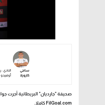
سانتي
النادي : ر
كازورلا
أوفييدو
صحيفة "جارديان" البريطانية أجرت جوار
FilGoal.com كاملا.