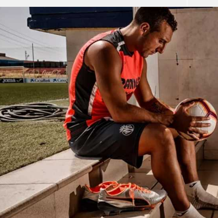
آسيا
دوري أبطال أوروبا
لسعودي للمحترفين
أمريكا
القسم الثاني
ل أوروبا
ركن الألعاب
رياضات أخرى
ل إفريقيا