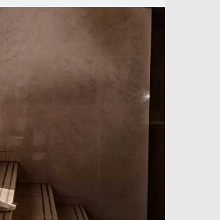
آراء حرة
الدوري ا
ركن الألعاب
دوري أبطا
دوري أبطا
كل البطولات