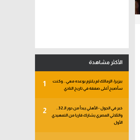
الأكثر مشاهدة
بيزيرا: الزمالك لم يلتزم بوعده معي.. وكنت
1
سأصبح أغلى صفقة في تاريخ النادي
خبر في الجول - الأهلي يبدأ من دور الـ 32..
2
والثلاثي المصري يشارك قاريا من التمهيدي
الأول