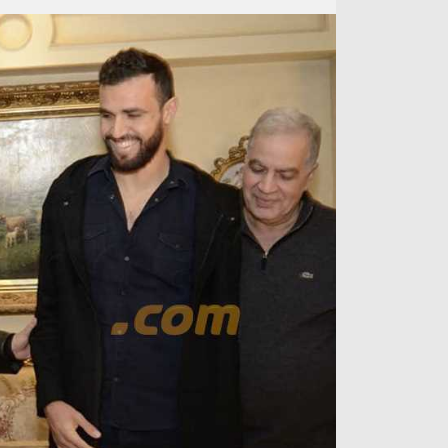
آراء حرة
الدوري ا
ركن الألعاب
دوري أبطا
دوري أبطا
كل البطولات