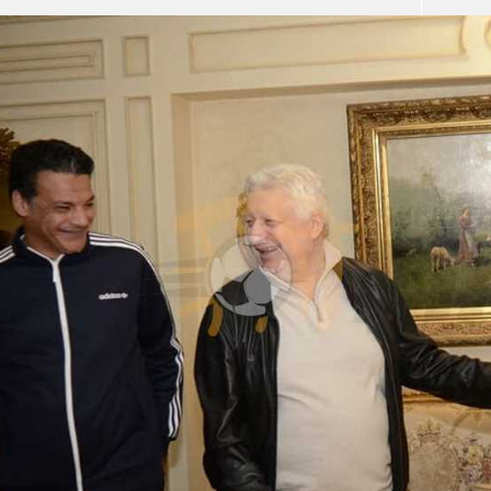
آسيا
دوري أبطال أوروبا
لسعودي للمحترفين
أمريكا
القسم الثاني
ل أوروبا
ركن الألعاب
رياضات أخرى
ل إفريقيا