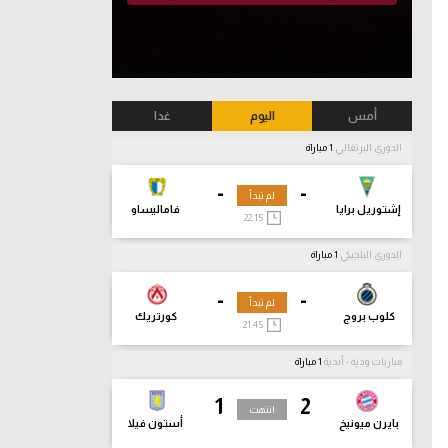
أمس
اليوم
غدا
الدوري البرتغالي
1 مباراة
-
-
لم تبدأ
إشتوريل برايا
فاماليساو
22:15
الدوري البلجيكي
1 مباراة
-
-
لم تبدأ
كلوب بروج
كورتريك
21:45
مباريات ودية - أندية
1 مباراة
1
2
انتهت
بايرن ميونيخ
أستون فيلا