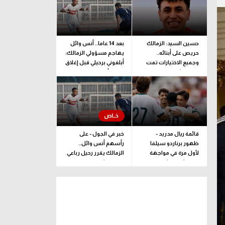
حسين السيد: الزمالك
بعد 14 عاما.. أنس وائل
حريص على أبنائه..
يهاجم مسؤولي الزمالك:
وجميع الاختيارات تمت
أبلغوني برحيلي قبل إغلاق
وفقا لرؤية فنية بحتة
القيد بأيام
قائمة ريال مدريد -
خبر في الجول - على
ظهور برناردو سيلفا
رأسهم أنس وائل..
لأول مرة في مواجهة
الزمالك يقرر رحيل رباعي
فرينتشفاروشي
فريق الشباب