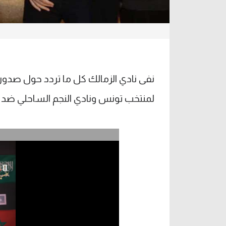
نفى نادي الزمالك كل ما تردد حول صدو
لمنتخب تونس ونادي النجم الساحلي ضد ر