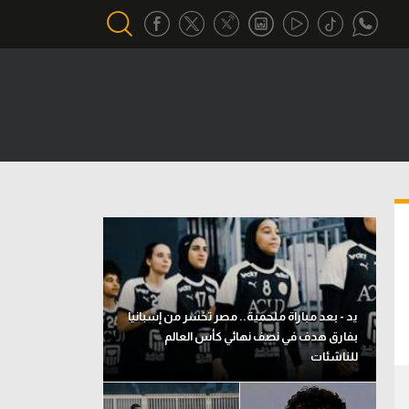
أقسام خاصة
Gamers
يكية
ميركاتو
تحقيق في الجول
تقرير في الجول
تحليل في الجول
يد - بعد مباراة ملحمية.. مصر تخسر من إسبانيا
حكايات في الجول
بفارق هدف في نصف نهائي كأس العالم
للناشئات
كويز في الجول
فيديو في الجول