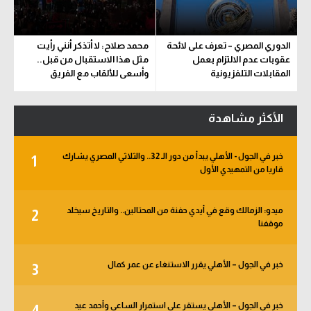
الدوري المصري – تعرف على لائحة
محمد صلاح: لا أتذكر أنني رأيت
عقوبات عدم الالتزام بعمل
مثل هذا الاستقبال من قبل..
المقابلات التلفزيونية
وأسعى للألقاب مع الفريق
الأكثر مشاهدة
خبر في الجول - الأهلي يبدأ من دور الـ 32.. والثلاثي المصري يشارك
1
قاريا من التمهيدي الأول
ميدو: الزمالك وقع في أيدي حفنة من المحتالين.. والتاريخ سيخلد
2
موقفنا
خبر في الجول – الأهلي يقرر الاستنغاء عن عمر كمال
3
خبر في الجول – الأهلي يستقر على استمرار الساعي وأحمد عيد
4