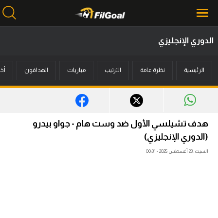
الدوري الإنجليزي
محتوى إخباري
الرئيسية
نظرة عامة
الترتيب
مباريات
الهدافون
أخب
الرئيسية
أخبار
مباريات
هدف تشيلسي الأول ضد وست هام - جواو بيدرو
ميركاتو
(الدوري الإنجليزي)
السبت، 23 أغسطس 2025 - 00:31
فانتازي في الجول
مسابقة التوقعات
فيديوهات
عدسات