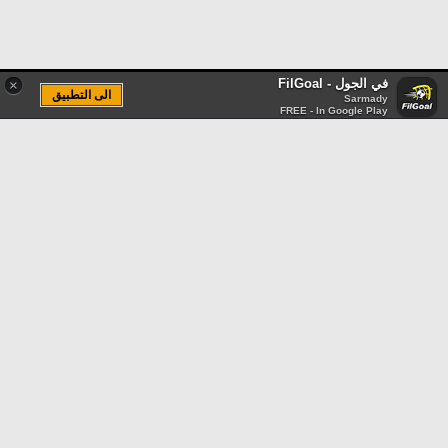
في الجول - FilGoal
×
الى التطبيق
Sarmady
FREE - In Google Play