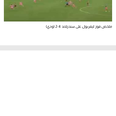
ملخص فوز ليفربول على سندرلاند 4-2 (ودي)