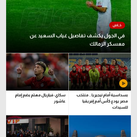
في الجول يكشف تفاصيل غياب السعيد عن
معسكر الزمالك
بسداسية أمام نيجيريا.. منتخب
سكاي: فياريال مهتم بضم إمام
مصر يودع كأس أمم إفريقيا
عاشور
للسيدات