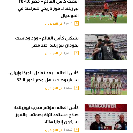
انتهت كأس العالم – مصر (3)-(1)
في المونديال
الوطن العربي
نيوزيلندا.. فوز تاريخي للفراعنة في
المونديال
رياضة نسائية
في المونديال
شهر |
في المونديال
آسيا
رياضة نسائية
تشكيل كأس العالم - وود وجاست
أمريكا
آسيا
يقودان نيوزيلندا ضد مصر
ركن الألعاب
أمريكا
شهر |
في المونديال
ركن الألعاب
أقسام خاصة
كأس العالم - بعد تعادل بلجيكا وإيران..
Gamers
سيناريوهات تأهل مصر لدور الـ32
أقسام خاصة
ميركاتو
شهر |
في المونديال
Gamers
تحقيق في الجول
ميركاتو
كأس العالم: مؤتمر مدرب نيوزيلندا:
تقرير في الجول
صلاح مستعد لترك بصمته.. والفوز
تحقيق في الجول
سيكون إنجازا هائلا
تحليل في الجول
تقرير في الجول
شهر |
في المونديال