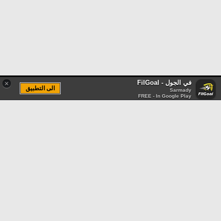
في الجول - FilGoal
×
الى التطبيق
Sarmady
FREE - In Google Play