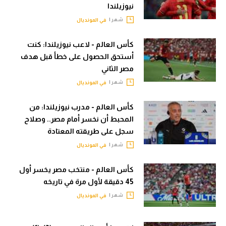
نيوزيلندا
الدوري الإنجليزي
سعودي في الجول
شهر |
في المونديال
الدوري الإسباني
الدوري الإنجليزي
كأس العالم - لاعب نيوزيلندا: كنت
دوري أبطال أوروبا
الدوري الإسباني
أستحق الحصول على خطأ قبل هدف
مصر الثاني
القسم الثاني
دوري أبطال أوروبا
شهر |
في المونديال
رياضات أخرى
القسم الثاني
كأس العالم - مدرب نيوزيلندا: من
أمم إفريقيا
رياضات أخرى
المحبط أن نخسر أمام مصر.. وصلاح
سجل على طريقته المعتادة
كرة السلة الأمريكية
أمم إفريقيا
شهر |
في المونديال
كرة سلة
كرة السلة الأمريكية
كأس العالم - منتخب مصر يخسر أول
كرة يد
كرة سلة
45 دقيقة لأول مرة في تاريخه
كرة طائرة
كرة يد
شهر |
في المونديال
الوطن العربي
كرة طائرة