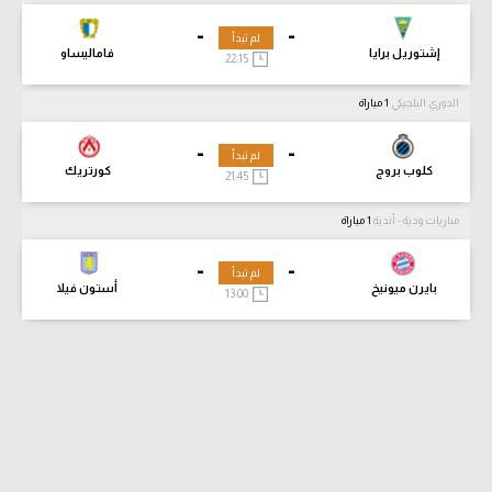
-
-
لم تبدأ
إشتوريل برايا
فاماليساو
22:15
الدوري البلجيكي
1 مباراة
-
-
لم تبدأ
كلوب بروج
كورتريك
21:45
مباريات ودية - أندية
1 مباراة
-
-
لم تبدأ
بايرن ميونيخ
أستون فيلا
13:00