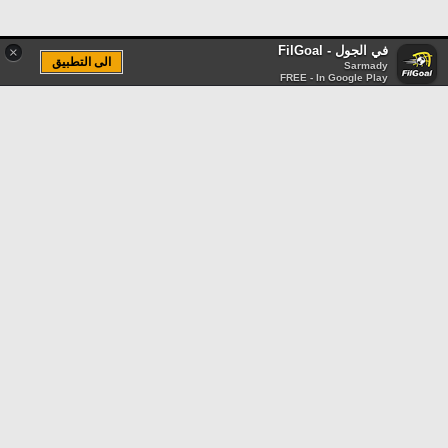
في الجول - FilGoal
×
الى التطبيق
Sarmady
FREE - In Google Play