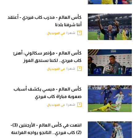
الدوري الإنجليزي
سعودي في الجول
كأس العالم - مدرب كاب فيردي - أعتقد
الدوري الإسباني
الدوري الإنجليزي
أننا شرفنا بلدنا
دوري أبطال أوروبا
الدوري الإسباني
شهر |
في المونديال
القسم الثاني
دوري أبطال أوروبا
كأس العالم - مؤتمر سكالوني: أهنئ
رياضات أخرى
القسم الثاني
كاب فيردي.. لكننا نستحق الفوز
أمم إفريقيا
شهر |
في المونديال
رياضات أخرى
كرة السلة الأمريكية
أمم إفريقيا
كأس العالم - ميسي يكشف أسباب
كرة سلة
كرة السلة الأمريكية
صعوبة مباراة كاب فيردي
شهر |
في المونديال
كرة يد
كرة سلة
كرة طائرة
كرة يد
انتهت في كأس العالم - الأرجنتين (3)-
الوطن العربي
كرة طائرة
(2) كاب فيردي.. التانجو يواجه الفراعنة