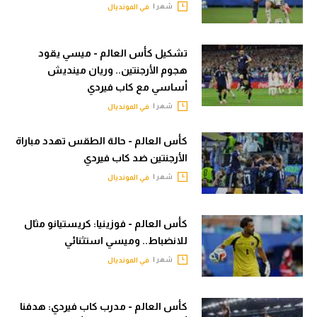
شهر |
في المونديال
في المونديال
الوطن العربي
رياضة نسائية
في المونديال
تشكيل كأس العالم - ميسي يقود
آسيا
هجوم الأرجنتين.. وريان مينديش
رياضة نسائية
أساسي مع كاب فيردي
أمريكا
آسيا
شهر |
في المونديال
ركن الألعاب
أمريكا
كأس العالم - حالة الطقس تهدد مباراة
ركن الألعاب
الأرجنتين ضد كاب فيردي
أقسام خاصة
شهر |
في المونديال
Gamers
أقسام خاصة
ميركاتو
كأس العالم - فوزينيا: كريستيانو مثال
Gamers
تحقيق في الجول
للانضباط.. وميسي استثنائي
ميركاتو
شهر |
في المونديال
تقرير في الجول
تحقيق في الجول
تحليل في الجول
كأس العالم - مدرب كاب فيردي: هدفنا
تقرير في الجول