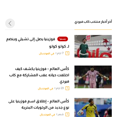
الدوري السعودي للمحترفين
الدوري السعودي للمحترفين
دوري أبطال أوروبا
آخر أخبار منتخب كاب فيردي
دوري أبطال أوروبا
دوري أبطال إفريقيا
دوري أبطال إفريقيا
فوزينيا يصل إلى تشيلي وينضم
كل البطولات
لـ كولو كولو
كل البطولات
أقسام
7 ايام |
في المونديال
الكرة المصرية
أقسام
كأس العالم - فوزينيا يكشف كيف
الدوري المصري
الكرة المصرية
اختلفت حياته عقب المشاركة مع كاب
فيردي
الكرة الأوروبية
الدوري المصري
23 ايام |
في المونديال
الكرة الإفريقية
الكرة الأوروبية
كأس العالم - إطلاق اسم فوزينيا على
منتخب مصر
الكرة الإفريقية
نوع جديد من الرخويات البحرية
سعودي في الجول
منتخب مصر
شهر |
في المونديال