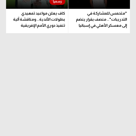
"متحمس للمشاركة في
كاف يعلن مواعيد تمهيدي
التدريبات".. منصف بقرار ينضم
بطولات الأندية.. ومناقشة آلية
إلى معسكر الأهلي في إسبانيا
تنفيذ دوري الأمم الإفريقية
المقترح