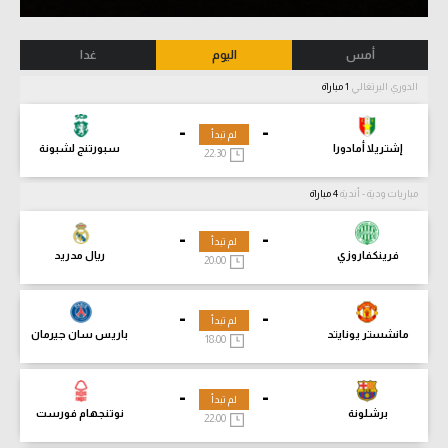
أمس
اليوم
غدا
الدوري البرتغالي
1 مباراة
-
-
لم تبدأ
إشتريلا أمادورا
سبورتنج لشبونة
22:30
مباريات ودية - أندية
4 مباراة
-
-
لم تبدأ
فرينكفاروزي
ريال مدريد
20:00
-
-
لم تبدأ
مانشستر يونايتد
باريس سان جيرمان
18:00
-
-
لم تبدأ
برشلونة
نوتنجهام فورست
22:00