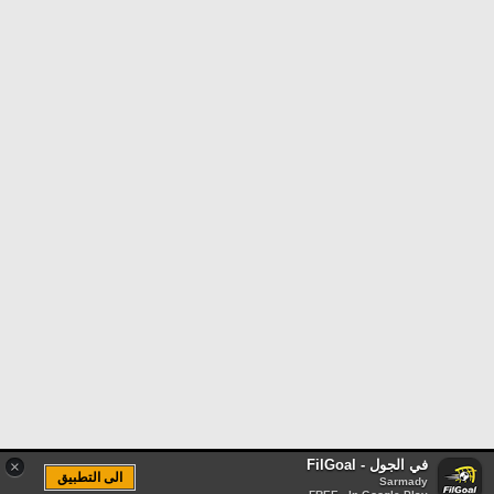
في الجول - FilGoal
×
الى التطبيق
Sarmady