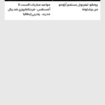
رومانو: ليفربول يستعير أراوخو
مواعيد مباريات السبت 8
من برشلونة
أغسطس - فرينكفاروزي ضد ريال
مدريد.. ودربي إيطاليا