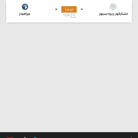
-
-
لم تبدأ
تشايكور ريزه سبور
بيراميدز
15:00