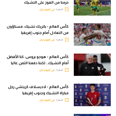
حرمنا من الفوز على التشيك
في المونديال
الوطن العربي
شهر |
في المونديال
رياضة نسائية
في المونديال
آسيا
رياضة نسائية
كأس العالم - باتريك تشيك: مستاؤون
من التعادل أمام جنوب إفريقيا
أمريكا
آسيا
شهر |
في المونديال
ركن الألعاب
أمريكا
كأس العالم - هوجو بروس: كنا الأفضل
ركن الألعاب
أقسام خاصة
أمام التشيك.. لكننا دفعنا الثمن غاليا
Gamers
شهر |
في المونديال
أقسام خاصة
ميركاتو
Gamers
تحقيق في الجول
كأس العالم - لاديسلاف كريتشي رجل
ميركاتو
مباراة التشيك وجنوب إفريقيا
تقرير في الجول
شهر |
في المونديال
تحقيق في الجول
تحليل في الجول
تقرير في الجول