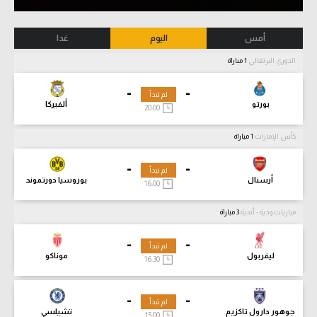
أمس
اليوم
غدا
الدوري البرتغالي
1 مباراة
-
-
لم تبدأ
بورتو
ألفيركا
20:00
كأس الإمارات
1 مباراة
-
-
لم تبدأ
أرسنال
بوروسيا دورتموند
16:00
مباريات ودية - أندية
3 مباراة
-
-
لم تبدأ
ليفربول
موناكو
16:30
-
-
لم تبدأ
جوهور دارول تاكزيم
تشيلسي
15:00