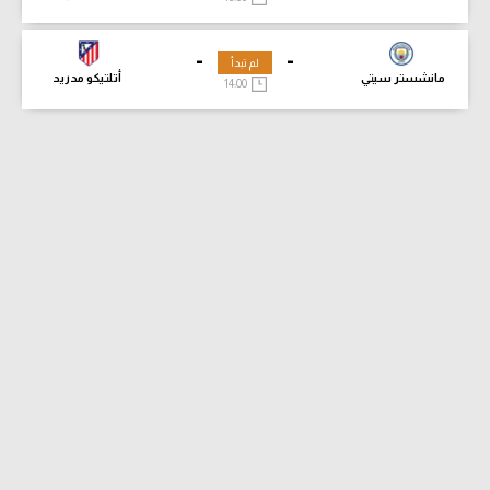
-
-
لم تبدأ
مانشستر سيتي
أتلتيكو مدريد
14:00