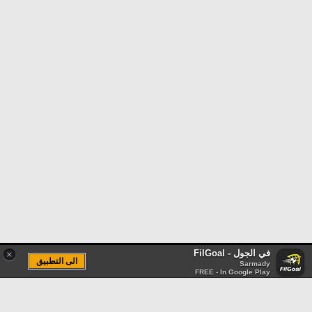
في الجول - FilGoal
×
الى التطبيق
Sarmady
FREE - In Google Play