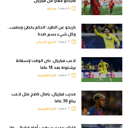
فايكانو معارا من فياريال
حكايات في الجول
تحليل في الجول
6 شهور |
ميركاتو
كويز في الجول
حكايات في الجول
فيديو في الجول
باريخو عن الطرد: الحكم يخطئ ويصيب..
كويز في الجول
وكل شيء يسير ضدنا
7 شهور |
فيديو في الجول
الدوري الإسباني
لاعب فياريال: حان الوقت لإسقاط
برشلونة بعد 18 عاما
7 شهور |
الكرة الأوروبية
مدرب فياريال: يامال ناضج مثل لاعب
يبلغ 30 عاما
7 شهور |
الكرة الأوروبية
فليك: بيدري سيغيب أمام فياريال.. ولا