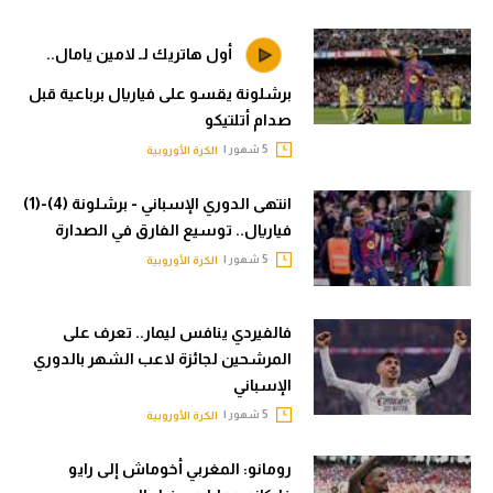
في المونديال
الوطن العربي
أول هاتريك لـ لامين يامال..
رياضة نسائية
في المونديال
برشلونة يقسو على فياريال برباعية قبل
آسيا
رياضة نسائية
صدام أتلتيكو
أمريكا
5 شهور |
آسيا
الكرة الأوروبية
ركن الألعاب
أمريكا
انتهى الدوري الإسباني - برشلونة (4)-(1)
فياريال.. توسيع الفارق في الصدارة
ركن الألعاب
أقسام خاصة
5 شهور |
الكرة الأوروبية
Gamers
أقسام خاصة
ميركاتو
فالفيردي ينافس ليمار.. تعرف على
Gamers
المرشحين لجائزة لاعب الشهر بالدوري
تحقيق في الجول
الإسباني
ميركاتو
تقرير في الجول
5 شهور |
الكرة الأوروبية
تحقيق في الجول
تحليل في الجول
رومانو: المغربي أخوماش إلى رايو
تقرير في الجول