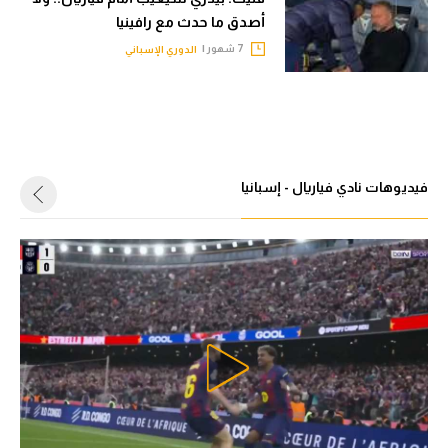
أصدق ما حدث مع رافينيا
7 شهور |
الدوري الإسباني
فيديوهات نادي فياريال - إسبانيا