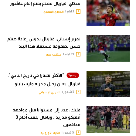
سكاي: فياريال مهتم بضم إمام عاشور
الدوري الإنجليزي
سعودي في الجول
3 ايام |
الدوري المصري
الدوري الإسباني
الدوري الإنجليزي
دوري أبطال أوروبا
الدوري الإسباني
تقرير إسباني: فياريال يدرس إعادة هيثم
القسم الثاني
دوري أبطال أوروبا
حسن لصفوفه مستغلا هذا البند
29 ايام |
منتخب مصر
رياضات أخرى
القسم الثاني
أمم إفريقيا
رياضات أخرى
"الأكثر انتصارا في تاريخ النادي"..
كرة السلة الأمريكية
أمم إفريقيا
فياريال يعلن رحيل مدربه مارسيلينو
كرة سلة
3 شهور |
الدوري الإسباني
كرة السلة الأمريكية
كرة يد
كرة سلة
فليك: عدنا إلى مستوانا قبل مواجهة
كرة طائرة
أتلتيكو مدريد.. ويامال يلعب أمام 3
كرة يد
مدافعين
الوطن العربي
كرة طائرة
5 شهور |
الكرة الأوروبية