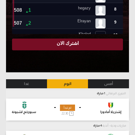
أمس
اليوم
غدا
الدوري البرتغالي
1 مباراة
-
-
لم تبدأ
إشتريلا أمادورا
سبورتنج لشبونة
22:30
مباريات ودية - أندية
4 مباراة