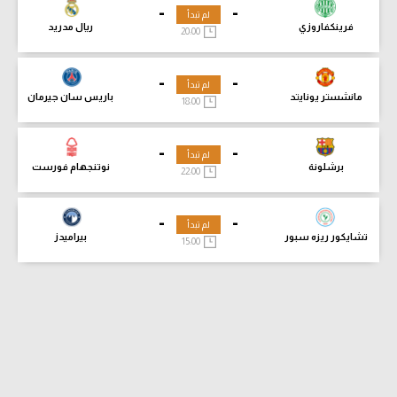
-
-
لم تبدأ
فرينكفاروزي
ريال مدريد
20:00
-
-
لم تبدأ
مانشستر يونايتد
باريس سان جيرمان
18:00
-
-
لم تبدأ
برشلونة
نوتنجهام فورست
22:00
-
-
لم تبدأ
تشايكور ريزه سبور
بيراميدز
15:00