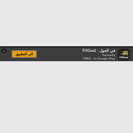
في الجول - FilGoal
×
الى التطبيق
Sarmady
FREE - In Google Play