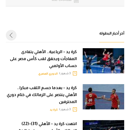
24-04-2026 - 18:00
الدوري الإنجليزي
سعودي في الجول
الدوري الإسباني
الدوري الإنجليزي
دوري أبطال أوروبا
الدوري الإسباني
آخر أخبار البطولة
القسم الثاني
دوري أبطال أوروبا
كرة يد - الرباعية.. الأهلي يتفادى
رياضات أخرى
القسم الثاني
المفاجآت ويحقق لقب كأس مصر على
أمم إفريقيا
حساب الأولمبي
رياضات أخرى
3 شهور |
الدوري المصري
كرة السلة الأمريكية
أمم إفريقيا
كرة يد - بعدما حسم اللقب مبكرا..
كرة سلة
كرة السلة الأمريكية
الأهلي ينتصر على الزمالك في ختام دوري
كرة يد
كرة سلة
المحترفين
3 شهور |
كرة يد
كرة طائرة
كرة يد
الوطن العربي
انتهت كرة يد - الأهلي (31)-(22)
كرة طائرة