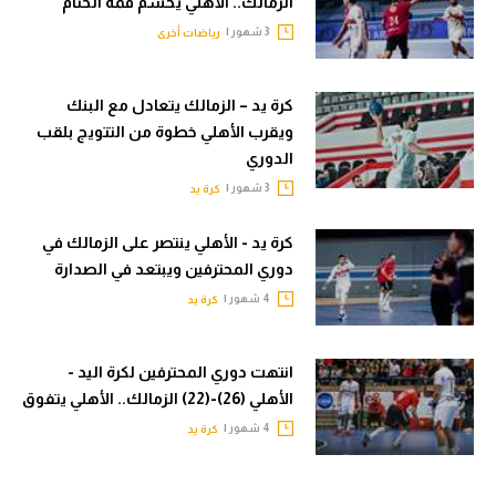
الزمالك.. الأهلي يحسم قمة الختام
في المونديال
الوطن العربي
3 شهور |
رياضات أخرى
رياضة نسائية
في المونديال
كرة يد – الزمالك يتعادل مع البنك
آسيا
رياضة نسائية
ويقرب الأهلي خطوة من التتويج بلقب
أمريكا
آسيا
الدوري
3 شهور |
كرة يد
ركن الألعاب
أمريكا
كرة يد - الأهلي ينتصر على الزمالك في
ركن الألعاب
أقسام خاصة
دوري المحترفين ويبتعد في الصدارة
Gamers
4 شهور |
كرة يد
أقسام خاصة
ميركاتو
Gamers
تحقيق في الجول
انتهت دوري المحترفين لكرة اليد -
ميركاتو
الأهلي (26)-(22) الزمالك.. الأهلي يتفوق
تقرير في الجول
4 شهور |
كرة يد
تحقيق في الجول
تحليل في الجول
تقرير في الجول