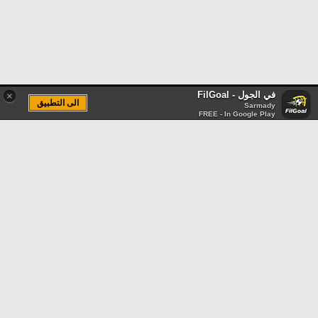
في الجول - FilGoal
×
الى التطبيق
Sarmady
FREE - In Google Play