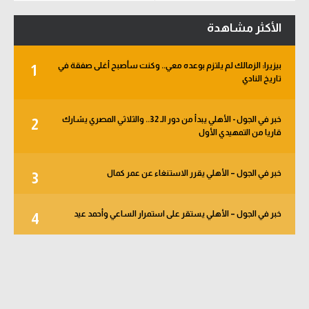
تحليل في الجول
الأكثر مشاهدة
حكايات في الجول
بيزيرا: الزمالك لم يلتزم بوعده معي.. وكنت سأصبح أغلى صفقة في
1
كويز في الجول
تاريخ النادي
فيديو في الجول
خبر في الجول - الأهلي يبدأ من دور الـ 32.. والثلاثي المصري يشارك
2
قاريا من التمهيدي الأول
خبر في الجول – الأهلي يقرر الاستنغاء عن عمر كمال
3
خبر في الجول – الأهلي يستقر على استمرار الساعي وأحمد عيد
4