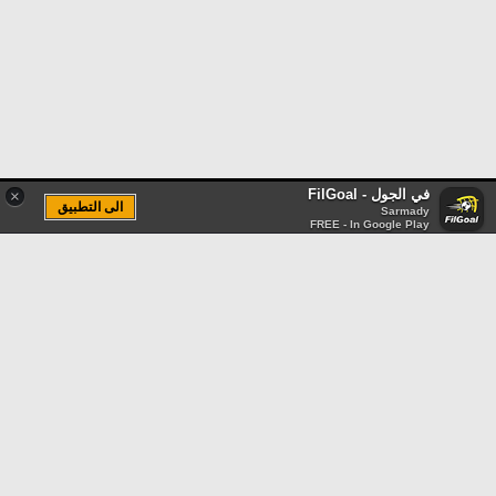
في الجول - FilGoal
×
الى التطبيق
Sarmady
FREE - In Google Play