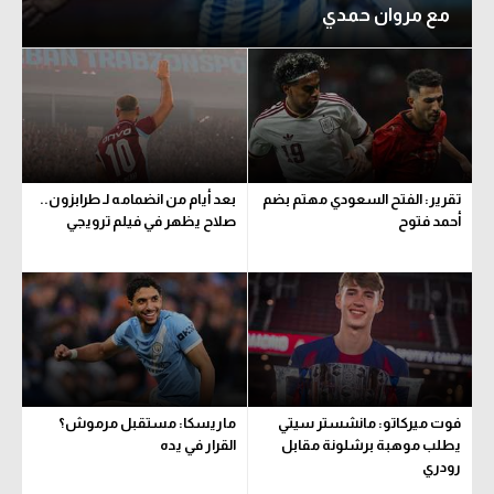
مع مروان حمدي
الوطن العربي
في المونديال
رياضة نسائية
آسيا
أمريكا
تقرير: الفتح السعودي مهتم بضم
بعد أيام من انضمامه لـ طرابزون..
أحمد فتوح
صلاح يظهر في فيلم ترويجي
ركن الألعاب
أقسام خاصة
Gamers
ميركاتو
فوت ميركاتو: مانشستر سيتي
ماريسكا: مستقبل مرموش؟
تحقيق في الجول
يطلب موهبة برشلونة مقابل
القرار في يده
رودري
تقرير في الجول