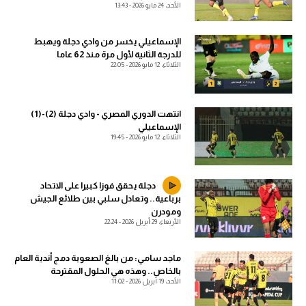
الأحد، 24 مايو 2026 - 13:43
الدوري السعودي للمحترفين
الإسماعيلي يخسر من وادي دجلة ويهبط
للدرجة الثانية لأول مرة منذ 62 عاما
دوري أبطال أوروبا
الثلاثاء، 12 مايو 2026 - 22:05
دوري أبطال إفريقيا
انتهت الدوري المصري - وادي دجلة (2)-(1)
كل البطولات
الإسماعيلي
الثلاثاء، 12 مايو 2026 - 19:45
أقسام
دجلة يحقق فوزا كبيرا على الاتحاد
الكرة المصرية
برباعية.. وتعادل سلبي بين طلائع الجيش
ومودرن
الدوري المصري
الأربعاء، 29 أبريل 2026 - 22:24
الكرة الأوروبية
ماجد سامي: من بالغ الصعوبة دمج أندية العام
الكرة الإفريقية
بالخاص.. وهذه هي الحلول المقترحة
الأحد، 19 أبريل 2026 - 11:02
منتخب مصر