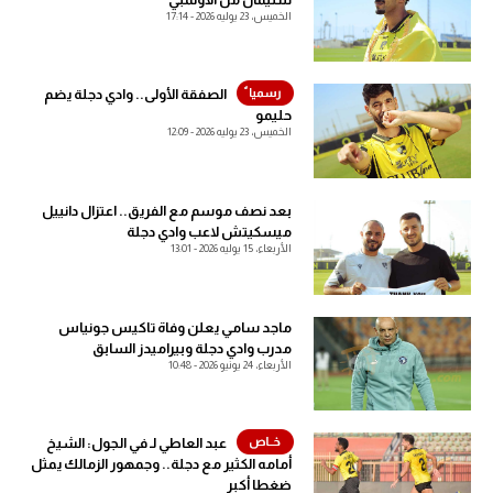
الخميس، 23 يوليه 2026 - 17:14
آراء حرة
آراء حرة
ركن الألعاب
ركن الألعاب
الصفقة الأولى.. وادي دجلة يضم
حليمو
بطولات
الخميس، 23 يوليه 2026 - 12:09
بطولات
كل البطولات
أمريكا 2026
بعد نصف موسم مع الفريق.. اعتزال دانييل
ميسكيتش لاعب وادي دجلة
الدوري المصري
الأربعاء، 15 يوليه 2026 - 13:01
الدوري الإنجليزي الممتاز
ماجد سامي يعلن وفاة تاكيس جونياس
الدوري الإسباني
مدرب وادي دجلة وبيراميدز السابق
الأربعاء، 24 يونيو 2026 - 10:48
الدوري الإيطالي
الدوري الألماني
عبد العاطي لـ في الجول: الشيخ
أمامه الكثير مع دجلة.. وجمهور الزمالك يمثل
ضغطا أكبر
الدوري الفرنسي