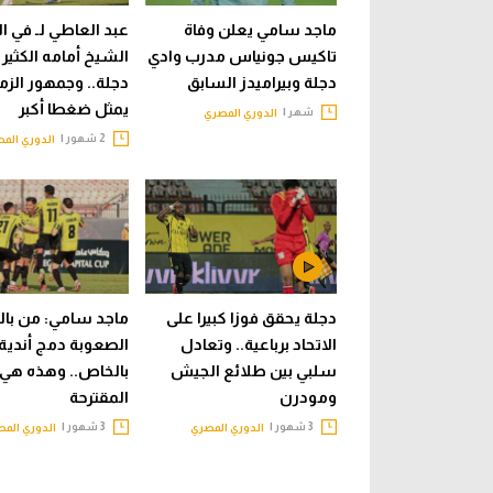
ماجد سامي يعلن وفاة
عبد العاطي لـ في ا
تاكيس جونياس مدرب وادي
الشيخ أمامه الكثير
دجلة وبيراميدز السابق
دجلة.. وجمهور الزم
يمثل ضغطا أكبر
شهر |
الدوري المصري
2 شهور |
الدوري الم
دجلة يحقق فوزا كبيرا على
ماجد سامي: من بال
الاتحاد برباعية.. وتعادل
الصعوبة دمج أندية 
سلبي بين طلائع الجيش
بالخاص.. وهذه هي 
ومودرن
المقترحة
3 شهور |
3 شهور |
الدوري المصري
الدوري الم