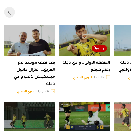
 دجلة
الصفقة الأولى.. وادي دجلة
بعد نصف موسم مع
ولمبي
يضم حليمو
الفريق.. اعتزال دانييل
ميسكيتش لاعب وادي
16 ايام |
ي
الدوري المصري
دجلة
24 ايام |
الدوري المصري