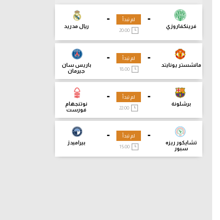
-
-
لم تبدأ
فرينكفاروزي
ريال مدريد
20:00
-
-
لم تبدأ
مانشستر يونايتد
باريس سان
18:00
جيرمان
-
-
لم تبدأ
برشلونة
نوتنجهام
22:00
فورست
-
-
لم تبدأ
تشايكور ريزه
بيراميدز
15:00
سبور