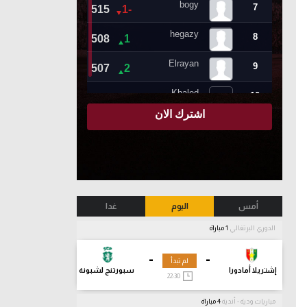
أمس
اليوم
غدا
الدوري البرتغالي
1 مباراة
-
-
لم تبدأ
إشتريلا أمادورا
سبورتنج لشبونة
22:30
مباريات ودية - أندية
4 مباراة