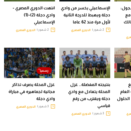
لجول:
الإسماعيلي يخسر من وادي
انتهت الدوري المصري -
 مع
دجلة ويهبط للدرجة الثانية
وادي دجلة (2)-(1)
الك
لأول مرة منذ 62 عاما
الإسماعيلي
2 شهور |
2 شهور |
الدوري المصري
الدوري المصري
صري
غ
بنتيجته المفضلة.. غزل
غزل المحلة يصرف تذاكر
العام
المحلة يتعادل مع وادي
مجانية لجماهيره في مباراة
الحلول
دجلة ويقترب من رقم
وادي دجلة
قياسي
3 شهور |
الدوري المصري
3 شهور |
صري
الدوري المصري