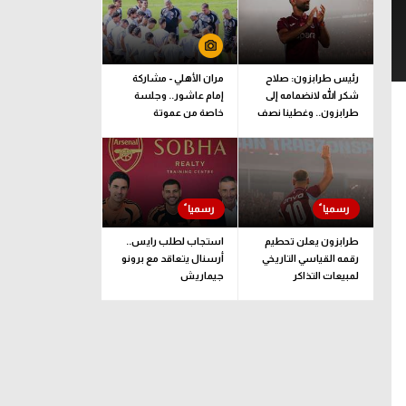
رئيس طرابزون: صلاح
مران الأهلي - مشاركة
شكر الله لانضمامه إلى
إمام عاشور.. وجلسة
طرابزون.. وغطينا نصف
خاصة من عموتة
قيمة الصفقة
طرابزون يعلن تحطيم
استجاب لطلب رايس..
رقمه القياسي التاريخي
أرسنال يتعاقد مع برونو
لمبيعات التذاكر
جيماريش
الموسمية