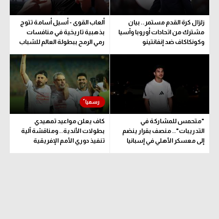
زلزال كرة القدم مستمر.. بيان
ألعاب القوى - أسيل أسامة تتوج
مشترك من اتحادات أوروبا وآسيا
بذهبية تاريخية في منافسات
وكونكاكاف ضد إنفانتينو
رمي الرمح ببطولة العالم للشباب
"متحمس للمشاركة في
كاف يعلن مواعيد تمهيدي
التدريبات".. منصف بقرار ينضم
بطولات الأندية.. ومناقشة آلية
إلى معسكر الأهلي في إسبانيا
تنفيذ دوري الأمم الإفريقية
المقترح