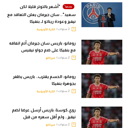
"أشعر بالتوتر قليلا لكن
تحليل في الجول
سعيد".. سان جيرمان يعلن التعاقد مع
حكايات في الجول
نيفيز وعودة ريناتو لـ بنفيكا
2 سنوات |
الكرة الأوروبية
كويز في الجول
فيديو في الجول
رومانو: باريس سان جيرمان أتم اتفاقه
مع بنفيكا على ضم جواو نيفيس
2 سنوات |
ميركاتو
رومانو: الحسم يقترب.. باريس يظفر
بجوهرة بنفيكا
2 سنوات |
الكرة الأوروبية
روي كوستا: باريس أرسل عرضا لضم
نيفيز.. ولم أقل سعره من قبل
2 سنوات |
ميركاتو