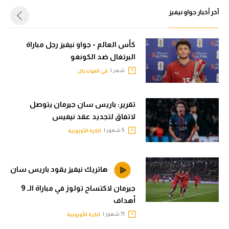
الوطن العربي
آخر أخبار جواو نيفيز
في المونديال
كأس العالم - جواو نيفيز رجل مباراة
رياضة نسائية
البرتغال ضد الكونغو
آسيا
شهر |
في المونديال
أمريكا
تقرير: باريس سان جيرمان يتوصل
ركن الألعاب
لاتفاق لتجديد عقد نيفيس
5 شهور |
الكرة الأوروبية
أقسام خاصة
Gamers
هاتريك نيفيز يقود باريس سان
ميركاتو
جيرمان لاكتساح تولوز في مباراة الـ 9
أهداف
تحقيق في الجول
11 شهور |
الكرة الأوروبية
تقرير في الجول