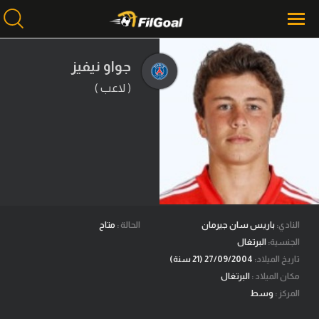
جواو نيفيز
( لاعب )
محتوى إخباري
الرئيسية
أخبار
مباريات
ميركاتو
فانتازي في الجول
النادي:
باريس سان جيرمان
الحالة :
متاح
الجنسية:
البرتغال
مسابقة التوقعات
تاريخ الميلاد:
27/09/2004 (21 سنة)
مكان الميلاد :
البرتغال
فيديوهات
المركز :
وسط
عدسات