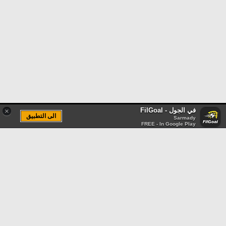
في الجول - FilGoal
×
الى التطبيق
Sarmady
FREE - In Google Play