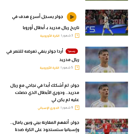
تحليل في الجول
جولر يسجل أسرع هدف في
حكايات في الجول
تاريخ ريال مدريد بـ أبطال أوروبا
كويز في الجول
3 شهور |
الكرة الأوروبية
فيديو في الجول
أردا جولر ينفي تعرضه للتنمر في
ريال مدريد
5 شهور |
الكرة الأوروبية
جولر: لم أشكك أبدا في نجاحي مع ريال
مدريد.. ودوري الأبطال الذي حصلت
عليه لم يكن لي
9 شهور |
الدوري الإسباني
جولر: أتفهم المقارنة بيني وبين يامال..
وإسبانيا ستستحوذ على الكرة ضدنا