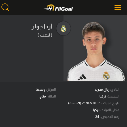
أردا جولر
( لاعب )
محتوى إخباري
الرئيسية
أخبار
مباريات
ميركاتو
فانتازي في الجول
النادي:
ريال مدريد
المركز :
وسط
الجنسية:
تركيا
الحالة :
متاح
مسابقة التوقعات
تاريخ الميلاد:
25/02/2005 (21 سنة)
مكان الميلاد :
تركيا
فيديوهات
رقم القميص :
24
عدسات