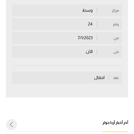
سعودي في الجول
وسط
مركز
الدوري الإنجليزي
24
رقم
الدوري الإسباني
7/1/2023
من
دوري أبطال أوروبا
الآن
حتى
القسم الثاني
رياضات أخرى
انتقال
عقد
أمم إفريقيا
كرة السلة الأمريكية
كرة سلة
كرة يد
آخر أخبار أردا جولر
كرة طائرة