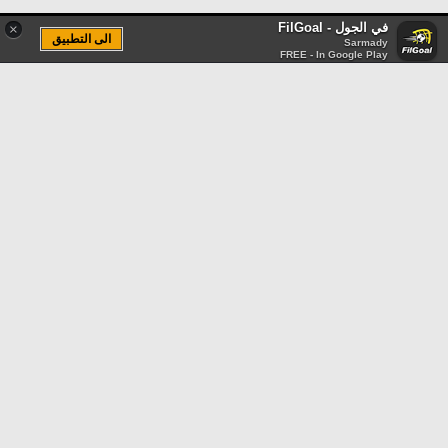
في الجول - FilGoal
×
الى التطبيق
Sarmady
FREE - In Google Play