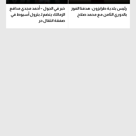
رئيس بلدية طرابزون: هدفنا الفوز
خبر في الجول – أحمد مجدي مدافع
بالدوري الثامن مع محمد صلاح
الزمالك ينضم لـ بترول أسيوط في
صفقة انتقال حر