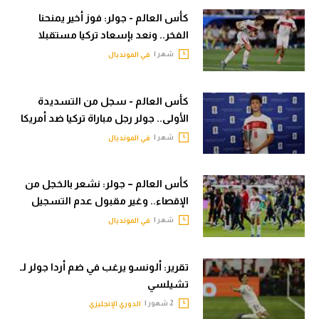
الوطن العربي
كأس العالم - جولر: فوز أخير يمنحنا
الفخر.. ونعد بإسعاد تركيا مستقبلا
في المونديال
شهر |
في المونديال
رياضة نسائية
آسيا
كأس العالم - سجل من التسديدة
الأولى.. جولر رجل مباراة تركيا ضد أمريكا
أمريكا
شهر |
في المونديال
ركن الألعاب
كأس العالم – جولر: نشعر بالخجل من
الإقصاء.. وغير مقبول عدم التسجيل
أقسام خاصة
شهر |
في المونديال
Gamers
ميركاتو
تقرير: ألونسو يرغب في ضم أردا جولر لـ
تحقيق في الجول
تشيلسي
2 شهور |
الدوري الإنجليزي
تقرير في الجول