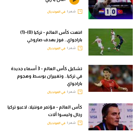
في المونديال
الوطن العربي
شهر |
في المونديال
رياضة نسائية
في المونديال
آسيا
رياضة نسائية
انتهت كأس العالم - تركيا (0)-(1)
باراجواي.. فوز بهدف صاروخي
أمريكا
آسيا
شهر |
في المونديال
ركن الألعاب
أمريكا
ركن الألعاب
تشكيل كأس العالم - 3 أسماء جديدة
أقسام خاصة
في تركيا.. وتغييران بوسط وهجوم
Gamers
باراجواي
أقسام خاصة
ميركاتو
شهر |
في المونديال
Gamers
تحقيق في الجول
كأس العالم - مؤتمر مونتيلا: لاعبو تركيا
ميركاتو
رجال وليسوا آلات
تقرير في الجول
تحقيق في الجول
شهر |
في المونديال
تحليل في الجول
تقرير في الجول