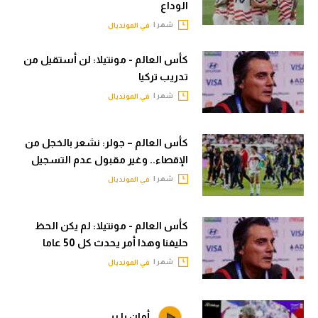
الوداع
الدوري الإنجليزي
سعودي في الجول
شهر |
في المونديال
الدوري الإسباني
الدوري الإنجليزي
كأس العالم - مونتيلا: لن أستقيل من
دوري أبطال أوروبا
الدوري الإسباني
تدريب تركيا
شهر |
في المونديال
القسم الثاني
دوري أبطال أوروبا
رياضات أخرى
القسم الثاني
كأس العالم – جولر: نشعر بالخجل من
أمم إفريقيا
الإقصاء.. وغير مقبول عدم التسجيل
رياضات أخرى
شهر |
في المونديال
كرة السلة الأمريكية
أمم إفريقيا
كرة سلة
كرة السلة الأمريكية
كأس العالم - مونتيلا: لم يكن الحظ
حليفنا وهذا أمر يحدث كل 50 عاما
كرة يد
كرة سلة
شهر |
في المونديال
كرة طائرة
كرة يد
الوطن العربي
كرة طائرة
أمان يا ربي