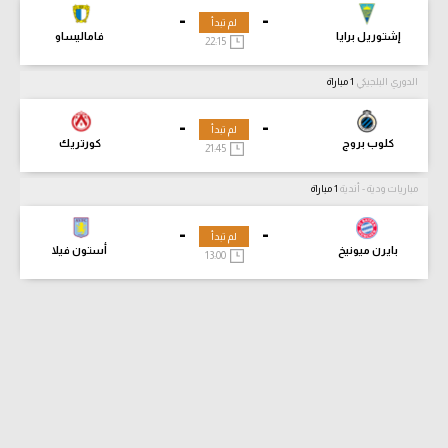
-
-
لم تبدأ
إشتوريل برايا
فاماليساو
22:15
الدوري البلجيكي
1 مباراة
-
-
لم تبدأ
كلوب بروج
كورتريك
21:45
مباريات ودية - أندية
1 مباراة
-
-
لم تبدأ
بايرن ميونيخ
أستون فيلا
13:00