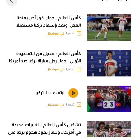
الدوري السعودي للمحترفين
الدوري السعودي للمحترفين
كأس العالم - جولر: فوز أخير يمنحنا
دوري أبطال أوروبا
الفخر.. ونعد بإسعاد تركيا مستقبلا
دوري أبطال أوروبا
شهر |
دوري أبطال إفريقيا
في المونديال
دوري أبطال إفريقيا
كل البطولات
كأس العالم - سجل من التسديدة
كل البطولات
الأولى.. جولر رجل مباراة تركيا ضد أمريكا
أقسام
شهر |
في المونديال
الكرة المصرية
أقسام
الدوري المصري
الكرة المصرية
ابتسمت لـ تركيا
الكرة الأوروبية
الدوري المصري
شهر |
في المونديال
الكرة الإفريقية
الكرة الأوروبية
منتخب مصر
الكرة الإفريقية
تشكيل كأس العالم - تغييرات عديدة
في أمريكا.. ويلماز يقود هجوم تركيا قبل
سعودي في الجول
منتخب مصر