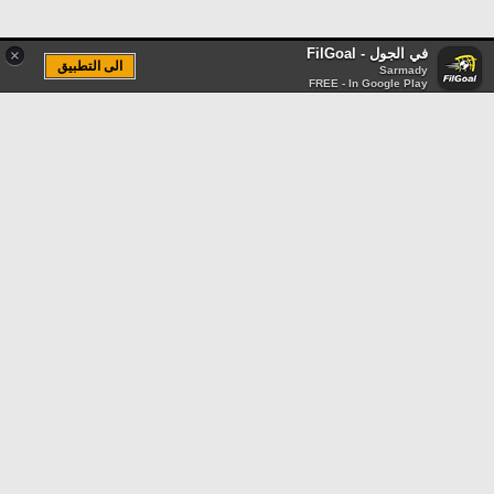
في الجول - FilGoal
×
الى التطبيق
Sarmady
FREE - In Google Play