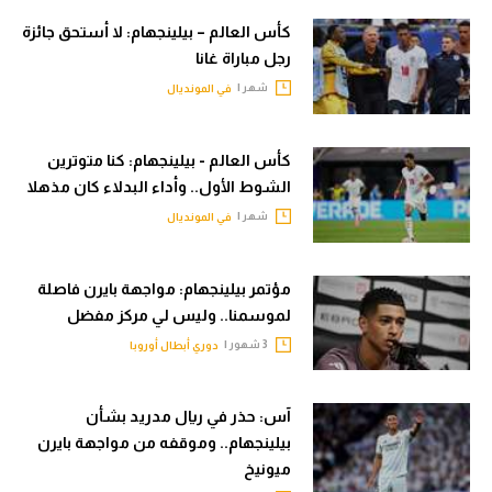
كأس العالم – بيلينجهام: لا أستحق جائزة
رجل مباراة غانا
شهر |
في المونديال
كأس العالم - بيلينجهام: كنا متوترين
الشوط الأول.. وأداء البدلاء كان مذهلا
شهر |
في المونديال
مؤتمر بيلينجهام: مواجهة بايرن فاصلة
لموسمنا.. وليس لي مركز مفضل
3 شهور |
دوري أبطال أوروبا
آس: حذر في ريال مدريد بشأن
بيلينجهام.. وموقفه من مواجهة بايرن
ميونيخ