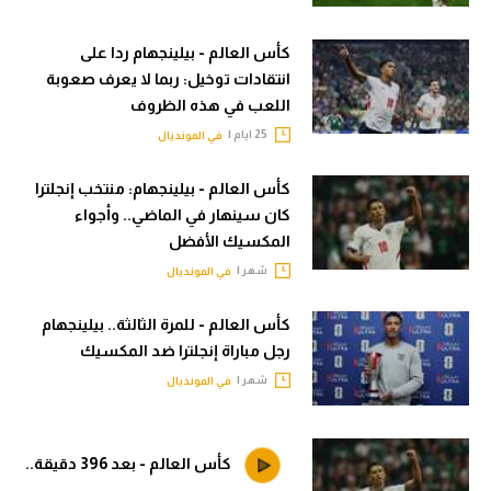
الوطن العربي
كأس العالم - بيلينجهام ردا على
في المونديال
انتقادات توخيل: ربما لا يعرف صعوبة
اللعب في هذه الظروف
رياضة نسائية
25 ايام |
في المونديال
آسيا
كأس العالم - بيلينجهام: منتخب إنجلترا
أمريكا
كان سينهار في الماضي.. وأجواء
ركن الألعاب
المكسيك الأفضل
شهر |
في المونديال
أقسام خاصة
كأس العالم - للمرة الثالثة.. بيلينجهام
Gamers
رجل مباراة إنجلترا ضد المكسيك
شهر |
في المونديال
ميركاتو
تحقيق في الجول
كأس العالم - بعد 396 دقيقة..
تقرير في الجول