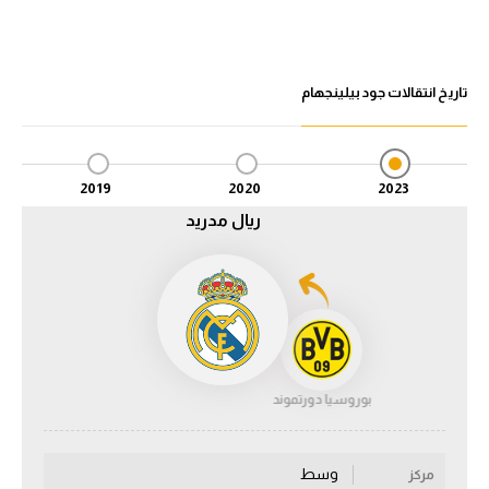
الدوري السعودي للمحترفين
تاريخ انتقالات جود بيلينجهام
دوري أبطال أوروبا
دوري أبطال إفريقيا
2019
2020
2023
كل البطولات
ريال مدريد
أقسام
الكرة المصرية
الدوري المصري
الكرة الأوروبية
بوروسيا دورتموند
الكرة الإفريقية
وسط
منتخب مصر
مركز