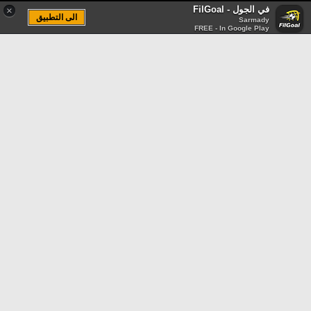
في الجول - FilGoal
×
الى التطبيق
Sarmady
FREE - In Google Play