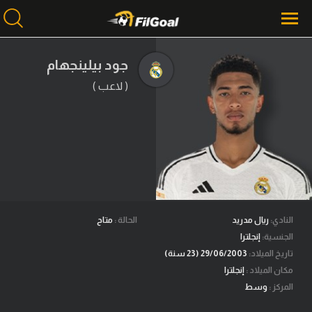
جود بيلينجهام
( لاعب )
محتوى إخباري
الرئيسية
أخبار
مباريات
ميركاتو
فانتازي في الجول
النادي:
ريال مدريد
الحالة :
متاح
الجنسية:
إنجلترا
مسابقة التوقعات
تاريخ الميلاد:
29/06/2003 (23 سنة)
مكان الميلاد :
إنجلترا
فيديوهات
المركز :
وسط
عدسات