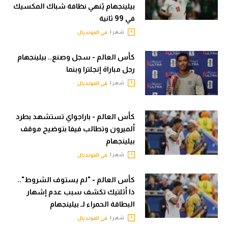
بيلينجهام يُنهي نظافة شباك المكسيك
تحليل في الجول
في 99 ثانية
شهر |
في المونديال
حكايات في الجول
كويز في الجول
كأس العالم - سجل وصنع.. بيلينجهام
رجل مباراة إنجلترا وبنما
فيديو في الجول
شهر |
في المونديال
كأس العالم - باراجواي تستشهد بطرد
ألميرون وتطالب فيفا بتوضيح موقف
بيلينجهام
شهر |
في المونديال
كأس العالم - "لم يستوف الشروط"..
ذا أثلتيك تكشف سبب عدم إشهار
البطاقة الحمراء لـ بيلينجهام
شهر |
في المونديال