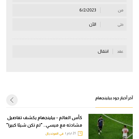
سعودي في الجول
6/2/2023
من
الدوري الإنجليزي
الآن
حتى
الدوري الإسباني
دوري أبطال أوروبا
انتقال
عقد
القسم الثاني
رياضات أخرى
أمم إفريقيا
كرة السلة الأمريكية
آخر أخبار جود بيلينجهام
كرة سلة
كأس العالم - بيلينجهام يكشف تفاصيل
كرة يد
مشادته مع ميسي.. "لم تكن شيئا كبيرا"
كرة طائرة
21 ايام |
في المونديال