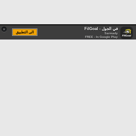
في الجول - FilGoal
×
الى التطبيق
Sarmady
FREE - In Google Play