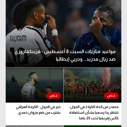
مواعيد مباريات السبت 8 أغسطس - فرينكفاروزي
ضد ريال مدريد.. ودربي إيطاليا
مصدر من اتحاد الكرة لـ في الجول:
خبر في الجول - الكرمة العراقي
ننتظر ردا رسميا بشأن استضافة
يقترب من ضم مروان حمدي
كأس إفريقيا تحت 23 عاما
المؤهلة للأولمبياد