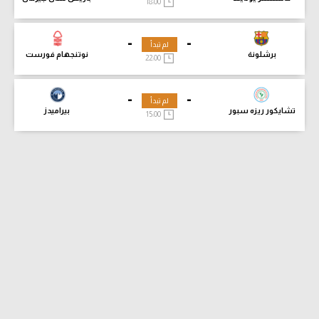
18:00
-
-
لم تبدأ
برشلونة
نوتنجهام فورست
22:00
-
-
لم تبدأ
تشايكور ريزه سبور
بيراميدز
15:00