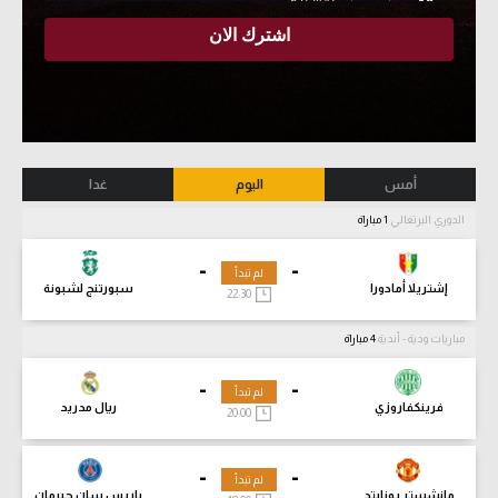
أمس
اليوم
غدا
الدوري البرتغالي
1 مباراة
-
-
لم تبدأ
إشتريلا أمادورا
سبورتنج لشبونة
22:30
مباريات ودية - أندية
4 مباراة
-
-
لم تبدأ
فرينكفاروزي
ريال مدريد
20:00
-
-
لم تبدأ
مانشستر يونايتد
باريس سان جيرمان