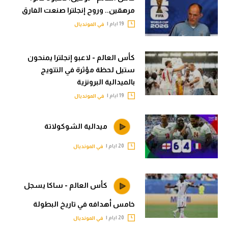
مرهقين.. وروح إنجلترا صنعت الفارق
الدوري الإنجليزي
سعودي في الجول
19 ايام |
في المونديال
الدوري الإسباني
الدوري الإنجليزي
دوري أبطال أوروبا
الدوري الإسباني
كأس العالم - لاعبو إنجلترا يمنحون
ستيل لحظة مؤثرة في التتويج
القسم الثاني
دوري أبطال أوروبا
بالميدالية البرونزية
رياضات أخرى
القسم الثاني
19 ايام |
في المونديال
أمم إفريقيا
رياضات أخرى
ميدالية الشوكولاتة
كرة السلة الأمريكية
أمم إفريقيا
20 ايام |
في المونديال
كرة سلة
كرة السلة الأمريكية
كرة يد
كرة سلة
كأس العالم - ساكا يسجل
كرة طائرة
كرة يد
خامس أهدافه في تاريخ البطولة
الوطن العربي
كرة طائرة
20 ايام |
في المونديال