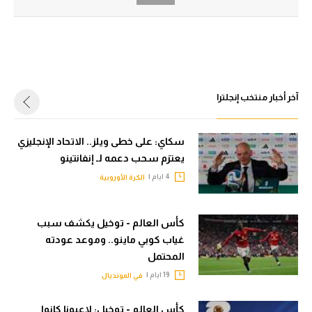
الدوري السعودي للمحترفين
الدوري السعودي للمحترفين
دوري أبطال أوروبا
دوري أبطال أوروبا
دوري أبطال إفريقيا
دوري أبطال إفريقيا
آخر أخبار منتخب إنجلترا
كل البطولات
كل البطولات
سكاي: على خطى ويلز.. الاتحاد الإنجليزي
أقسام
يعتزم سحب دعمه لـ إنفانتينو
الكرة المصرية
أقسام
4 ايام |
الكرة الأوروبية
الدوري المصري
الكرة المصرية
الكرة الأوروبية
الدوري المصري
كأس العالم - توخيل يكشف سبب
غياب كوبي ماينو.. وموعد عودته
الكرة الإفريقية
الكرة الأوروبية
المحتمل
منتخب مصر
الكرة الإفريقية
19 ايام |
في المونديال
سعودي في الجول
منتخب مصر
كأس العالم - توخيل: لاعبونا كانوا