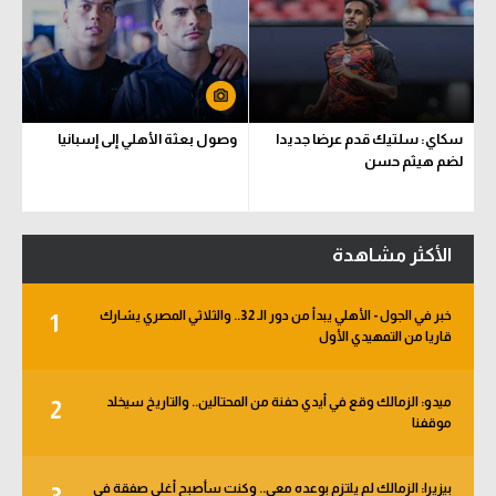
سكاي: سلتيك قدم عرضا جديدا
وصول بعثة الأهلي إلى إسبانيا
لضم هيثم حسن
الأكثر مشاهدة
خبر في الجول - الأهلي يبدأ من دور الـ 32.. والثلاثي المصري يشارك
1
قاريا من التمهيدي الأول
ميدو: الزمالك وقع في أيدي حفنة من المحتالين.. والتاريخ سيخلد
2
موقفنا
بيزيرا: الزمالك لم يلتزم بوعده معي.. وكنت سأصبح أغلى صفقة في