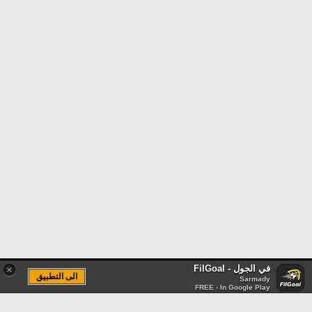
في الجول - FilGoal
×
الى التطبيق
Sarmady
FREE - In Google Play