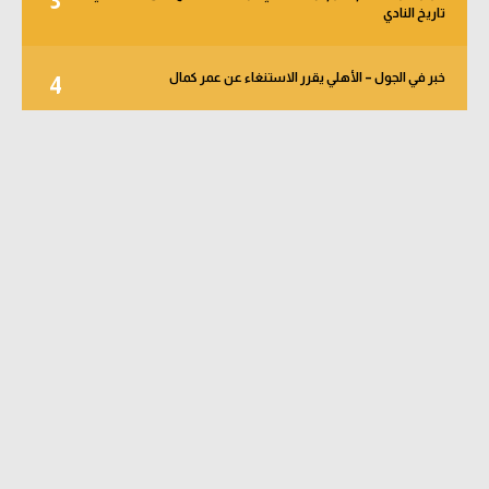
3
تاريخ النادي
خبر في الجول – الأهلي يقرر الاستنغاء عن عمر كمال
4