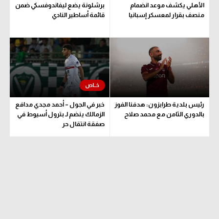
الأهلي يكشف موعد انضمام
برشلونة يضع ليفاندوفسكي ضمن
الدوري الإنجليزي
سعودي في الجول
منصف بقرار لمعسكر إسبانيا
قائمة أساطير النادي
الدوري الإسباني
الدوري الإنجليزي
دوري أبطال أوروبا
الدوري الإسباني
القسم الثاني
دوري أبطال أوروبا
رياضات أخرى
القسم الثاني
رئيس بلدية طرابزون: هدفنا الفوز
خبر في الجول – أحمد مجدي مدافع
أمم إفريقيا
رياضات أخرى
بالدوري الثامن مع محمد صلاح
الزمالك ينضم لـ بترول أسيوط في
صفقة انتقال حر
كرة السلة الأمريكية
أمم إفريقيا
كرة سلة
كرة السلة الأمريكية
كرة يد
كرة سلة
كرة طائرة
كرة يد
الوطن العربي
كرة طائرة