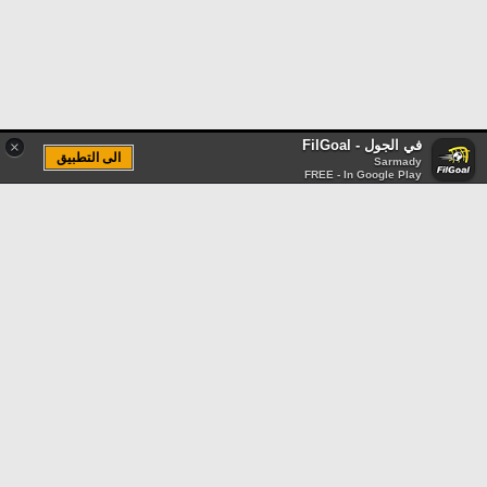
في الجول - FilGoal
×
الى التطبيق
Sarmady
FREE - In Google Play