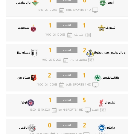
1
0
انتهت
أريس
ريال بيتيس
26-10-2023 - 16:45
beIN SPORTS 3 HD
1
1
انتهت
شيريف
سيرفيت
شيريف
26-10-2023 - 19:00
1
2
انتهت
رويال يونيون سان جيلواز
لاسك لينز
جوزيف ماريان
26-10-2023 - 19:00
2
1
انتهت
باناثينايكوس
ستاد رين
26-10-2023 - 19:00
beIN SPORTS 4 HD
1
5
انتهت
ليفربول
تولوز
آنفيلد
beIN SPORTS 1 HD
26-10-2023 - 19:00
0
2
انتهت
برايتون
أياكس