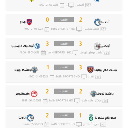
الوطن العربي
أميكس
.
21-09-2023 - 19:00
في المونديال
0
2
انتهت
أتالانتا
راكاو
رياضة نسائية
ملعب جيويس
beIN SPORTS 4 HD
21-09-2023 - 19:00
آسيا
3
3
انتهت
أياكس
أولمبيك مارسيليا
أمريكا
ملعب يوهان كرويف
beIN SPORTS 1 HD
21-09-2023 - 19:00
ركن الألعاب
1
3
انتهت
وست هام يونايتد
باتشكا توبولا
لندن
beIN SPORTS 2 HD
21-09-2023 - 19:00
أقسام خاصة
Gamers
2
2
انتهت
باتشكا توبولا
أولمبياكوس
دوتش بانك بارك
beIN SPORTS 6 HD
05-10-2023 - 16:45
ميركاتو
تحقيق في الجول
2
1
انتهت
سبورتنج لشبونة
أتالانتا
تقرير في الجول
جوزيه ألفالادي
beIN SPORTS 5 HD
05-10-2023 - 16:45