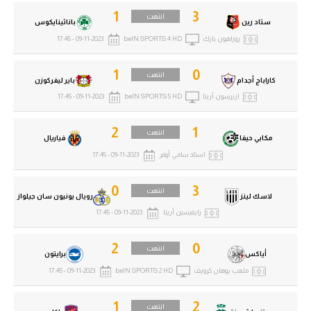
1
3
انتهت
ستاد رين
باناثينايكوس
روزاهون بارك
beIN SPORTS 4 HD
09-11-2023 - 17:45
1
0
انتهت
كاراباج أجدام
باير ليفركوزن
ازيرسون آرينا
beIN SPORTS 5 HD
09-11-2023 - 17:45
2
1
انتهت
مكابي حيفا
فياريال
استاد سامي أوفر
09-11-2023 - 17:45
0
3
انتهت
لاسك لينز
رويال يونيون سان جيلواز
رايفيسين أرينا
09-11-2023 - 17:45
2
0
انتهت
أياكس
برايتون
ملعب يوهان كرويف
beIN SPORTS 2 HD
09-11-2023 - 17:45
1
2
انتهت