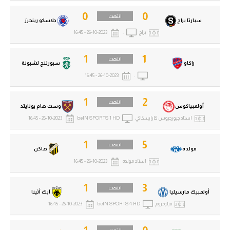
0
0
انتهت
سبارتا براج
جلاسكو رينجرز
براج
.
26-10-2023 - 16:45
1
1
انتهت
راكاو
سبورتنج لشبونة
26-10-2023 - 16:45
.
1
2
انتهت
أولمبياكوس
وست هام يونايتد
استاد جيورجيوس كارايسكاكي
beIN SPORTS 1 HD
26-10-2023 - 16:45
1
5
انتهت
مولده
هاكن
استاد مولده
26-10-2023 - 16:45
1
3
انتهت
أولمبيك مارسيليا
آيك أثينا
فيلودروم
beIN SPORTS 4 HD
26-10-2023 - 16:45