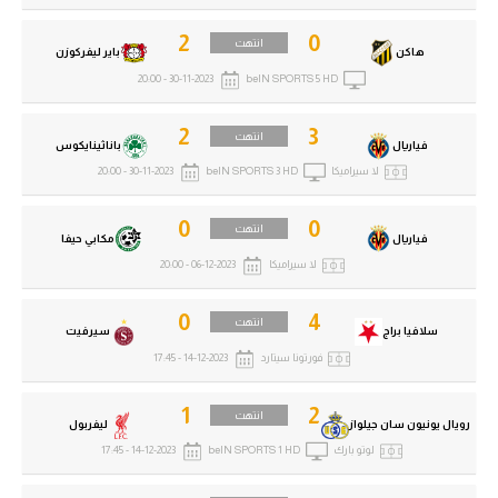
2
0
انتهت
هاكن
باير ليفركوزن
30-11-2023 - 20:00
beIN SPORTS 5 HD
2
3
انتهت
فياريال
باناثينايكوس
لا سيراميكا
beIN SPORTS 3 HD
30-11-2023 - 20:00
0
0
انتهت
فياريال
مكابي حيفا
لا سيراميكا
06-12-2023 - 20:00
0
4
انتهت
سلافيا براج
سيرفيت
فورتونا سيتارد
14-12-2023 - 17:45
1
2
انتهت
رويال يونيون سان جيلواز
ليفربول
لوتو بارك
beIN SPORTS 1 HD
14-12-2023 - 17:45