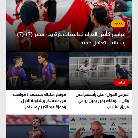
مباشر كأس العالم للناشئات كرة يد - مصر (7)-(7)
إسبانيا.. تعادل جديد
خبر في الجول - على رأسهم أنس
موندو: فليك يستبعد 3 مواهب
وائل.. الزمالك يقرر رحيل رباعي
من معسكر برشلونة الأول..
فريق الشباب
وحمزة عبد الكريم مستمر