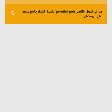
خبر في الجول - الأهلي يتمم اتفاقه مع الشمال القطري لبيع محمد
5
علي بن رمضان