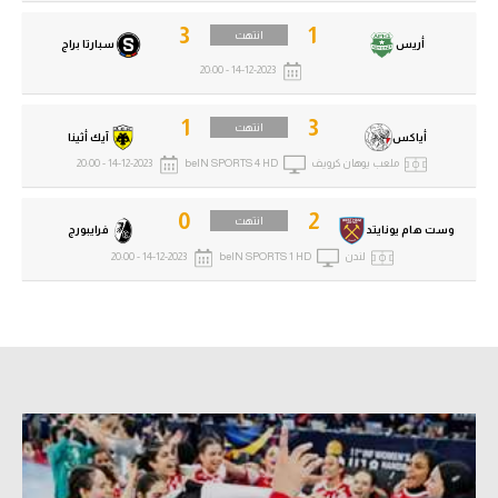
3
1
انتهت
أريس
سبارتا براج
14-12-2023 - 20:00
1
3
انتهت
أياكس
آيك أثينا
ملعب يوهان كرويف
beIN SPORTS 4 HD
14-12-2023 - 20:00
0
2
انتهت
وست هام يونايتد
فرايبورج
لندن
beIN SPORTS 1 HD
14-12-2023 - 20:00