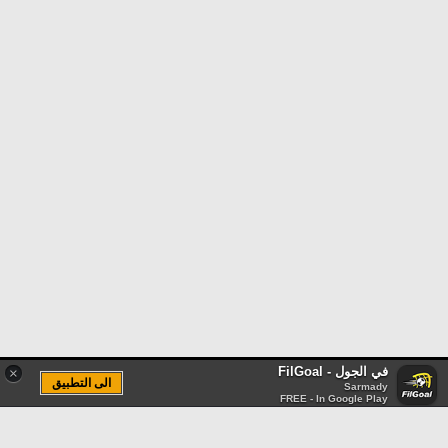
في الجول - FilGoal
×
الى التطبيق
Sarmady
FREE - In Google Play