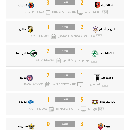
3
2
انتهت
ستاد رين
فياريال
روزاهون بارك
beIN SPORTS 3 HD
14-12-2023 - 17:45
1
2
انتهت
كاراباج أجدام
هاكن
ملعب توفيق بهراموف الجمهوري
14-12-2023 - 17:45
2
1
انتهت
باناثينايكوس
مكابي حيفا
أبوستولوس نيكولادس
14-12-2023 - 17:45
2
1
انتهت
لاسك لينز
تولوز
رايفيسين أرينا
beIN SPORTS 4 HD
14-12-2023 - 17:45
1
5
انتهت
باير ليفركوزن
مولده
باي أرينا
beIN SPORTS FR 2
14-12-2023 - 17:45
0
3
انتهت
روما
شيريف