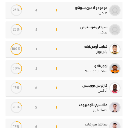
مومودو لامين سونكو
25%
4
1
هاكن
سرجان هرستيش
25%
4
1
هاكن
فيليب أوجرينيك
100%
1
1
يانج بويز
إجوينالدو
50%
2
1
شاختار دونتسك
كارلوس بورجيس
17%
6
1
أياكس
ماكسيم تالوفيروف
20%
5
1
لاسك لينز
ساشا هورفات
17%
6
1