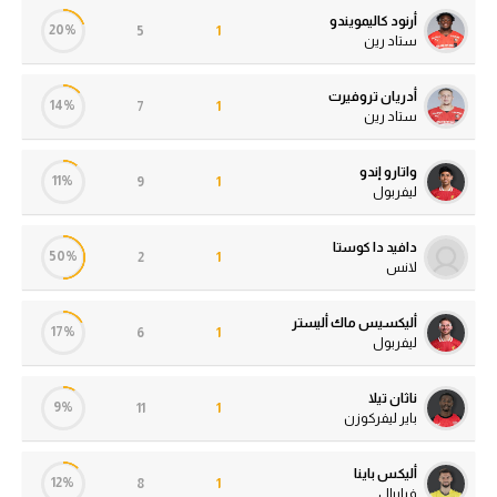
أرنود كاليمويندو
20%
5
1
ستاد رين
أدريان تروفيرت
14%
7
1
ستاد رين
واتارو إندو
11%
9
1
ليفربول
دافيد دا كوستا
50%
2
1
لانس
أليكسيس ماك أليستر
17%
6
1
ليفربول
ناثان تيلا
9%
11
1
باير ليفركوزن
أليكس باينا
12%
8
1
فياريال