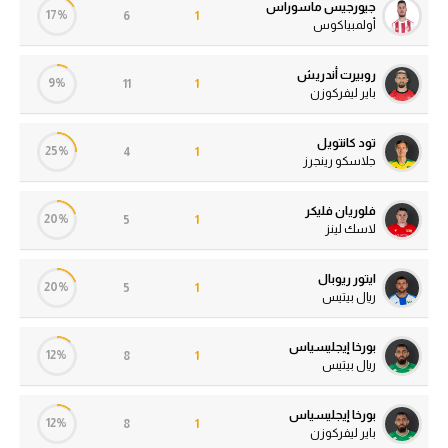
جيورجيس ماسوراس
17%
6
1
أولمبياكوس
روبيرت أندريش
9%
11
1
باير ليفركوزن
تود كانتويل
25%
4
1
جلاسكو رينجرز
فلوريان فليكر
20%
5
1
لاسك لينز
ايتور ريوبال
20%
5
1
ريال بيتيس
بورخا إيجليسياس
12%
8
1
ريال بيتيس
بورخا إيجليسياس
12%
8
1
باير ليفركوزن