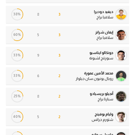
ديفيد دوديرا
38%
8
3
سلافيا براج
إيفان شرانز
60%
5
3
سلافيا براج
جونكالو ايناسيو
33%
9
3
سبورتنج لشبونة
محمد الأمين عمورة
33%
6
2
رويال يونيون سان جيلواز
أنجيلو بريسيادو
25%
8
2
سبارتا براج
وليام بوفينج
40%
5
2
شتورم جراتس
جابريل سوازو