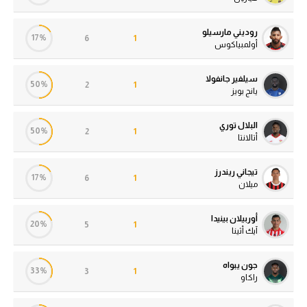
روديني مارسيلو
17%
6
1
أولمبياكوس
سيلفير جانفولا
50%
2
1
يانج بويز
البلال توري
50%
2
1
أتالانتا
تيجاني ريندرز
17%
6
1
ميلان
أوربيلان بينيدا
20%
5
1
آيك أثينا
جون يبواه
33%
3
1
راكاو