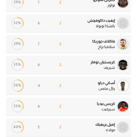
29%
7
2
تولوز
إيفيت داكوفيتش
33%
6
2
باتشكا توبولا
فاكلاف جوريكا
29%
7
2
سلافيا براج
كريستيان توفار
33%
6
2
شيريف
أساني دياو
50%
4
2
ريال بيتيس
كريس بيديا
33%
6
2
سيرفيت
إميل بريفيك
40%
5
2
مولده