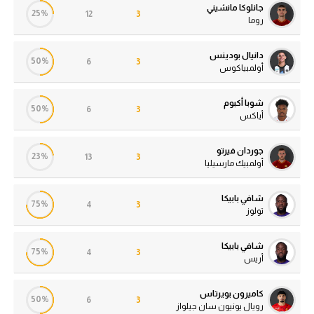
جانلوكا مانشيني
25%
12
3
روما
دانيال بودينس
50%
6
3
أولمبياكوس
شوبا أكبوم
50%
6
3
أياكس
جوردان فيرتو
23%
13
3
أولمبيك مارسيليا
شافي بابيكا
75%
4
3
تولوز
شافي بابيكا
75%
4
3
أريس
كاميرون بويرتاس
50%
6
3
رويال يونيون سان جيلواز