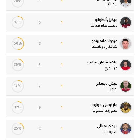
20%
5
1
آيك أثينا
ميكيل أنطونيو
17%
6
1
وست هام يونايتد
ميكولا ماتفيينكو
50%
2
1
شاختار دونتسك
ماكسميليان فيليب
20%
5
1
فرايبورج
ميكل ديسلير
14%
7
1
تولوز
ماركوس إدواردز
11%
9
1
سبورتنج لشبونة
إنزو كريفيللي
25%
4
1
سيرفيت