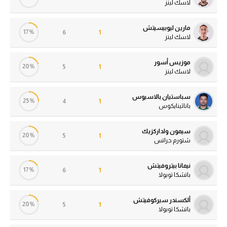
لاسك لينز
مارين ليوبيسيتش
17%
6
1
لاسك لينز
موزيس أسور
20%
5
1
لاسك لينز
سباستيان بالاسيوس
25%
4
1
باناثينايكوس
سيمون ولداركزيك
20%
5
1
شتورم جراتس
نيمانا بيتروفيتش
17%
6
1
باتشكا توبولا
ألكسندر سيركوفيتش
20%
5
1
باتشكا توبولا