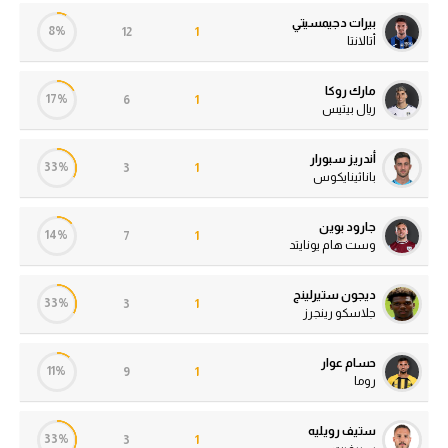
بيرات دجيمسيتي
8%
12
1
أتالانتا
مارك روكا
17%
6
1
ريال بيتيس
أندريز سبورار
33%
3
1
باناثينايكوس
جارود بوين
14%
7
1
وست هام يونايتد
ديجون ستيرلينج
33%
3
1
جلاسكو رينجرز
حسام عوار
11%
9
1
روما
ستيف رويليه
33%
3
1