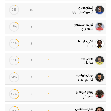
إليمان ندياي
7%
14
1
أولمبيك مارسيليا
لورينز أسيجنون
17%
6
1
ستاد رين
ليفي جارسيا
33%
3
1
آيك أثينا
يريمي بينو
33%
3
1
فياريال
تورال بايراموف
14%
7
1
كاراباج أجدام
روجر فيرنانديز
50%
2
1
سبورتنج براجا
بيتار ستانيتش
25%
4
1