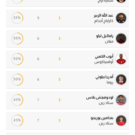
سبارتا براج
عبد الله الزبير
33%
9
3
كاراباج أجدام
رافائيل لياو
50%
6
3
ميلان
أيوب الكعبي
50%
6
3
أولمبياكوس
أندريا بيلوتي
50%
6
3
روما
لودوفيتش بلاس
43%
7
3
ستاد رين
بنجامين بوريجو
43%
7
3
ستاد رين