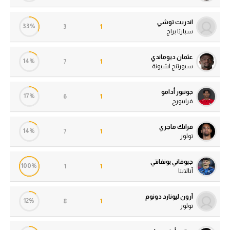
اندريت توشي
33%
3
1
سبارتا براج
عثمان ديوماندي
14%
7
1
سبورتنج لشبونة
جونيور أدامو
17%
6
1
فرايبورج
فرانك ماجري
14%
7
1
تولوز
جيوفاني بونفانتي
100%
1
1
أتالانتا
آرون ليونارد دونوم
12%
8
1
تولوز