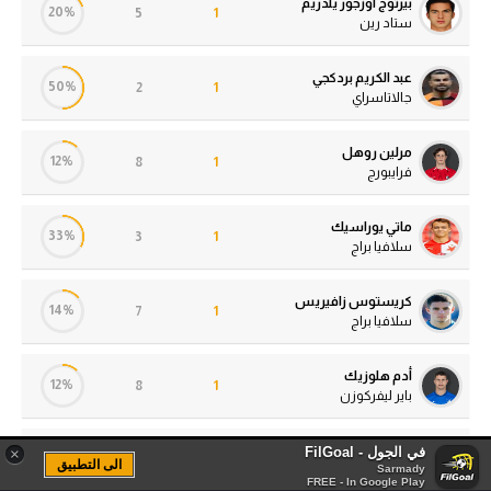
بيرتوج أوزجور يلدريم
20%
5
1
ستاد رين
عبد الكريم بردكجي
50%
2
1
جالاتاسراي
مرلين روهل
12%
8
1
فرايبورج
ماتي يوراسيك
33%
3
1
سلافيا براج
كريستوس زافيريس
14%
7
1
سلافيا براج
أدم هلوزيك
12%
8
1
باير ليفركوزن
يرسون موسكويرا
في الجول - FilGoal
×
50%
2
1
الى التطبيق
فياريال
Sarmady
FREE - In Google Play