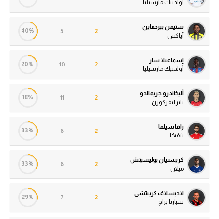
أولمبيك مارسيليا
ستيفن بيرخفاين
40%
5
2
أياكس
إسماعيلا سار
20%
10
2
أولمبيك مارسيليا
أليخاندرو جريمالدو
18%
11
2
باير ليفركوزن
رافا سيلفا
33%
6
2
بنفيكا
كريستيان بوليسيتش
33%
6
2
ميلان
لاديسلاف كرييتشي
29%
7
2
سبارتا براج