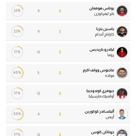
يوناس هوفمان
22%
9
2
باير ليفركوزن
ياسين بنزيا
22%
9
2
كاراباج أجدام
لياندرو باريديس
17%
12
2
روما
ماجنوس وولف اكرم
40%
5
2
مولده
جيوفري كوندوجبيا
17%
12
2
أولمبيك مارسيليا
أليكساندر كوكورين
50%
4
2
أريس
جوناثان كلوس
17%
12
2