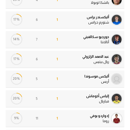
باتشكا توبولا
أليكسندر براس
17%
6
1
شتورم جراتس
جورجيو سكالفيني
14%
7
1
أتالانتا
عبد الصمد الزلزولي
17%
6
1
ريال بيتيس
أليكس موسوندا
20%
5
1
أريس
إلياس أخوماش
20%
5
1
فياريال
إدواردو بوفي
9%
11
1
روما