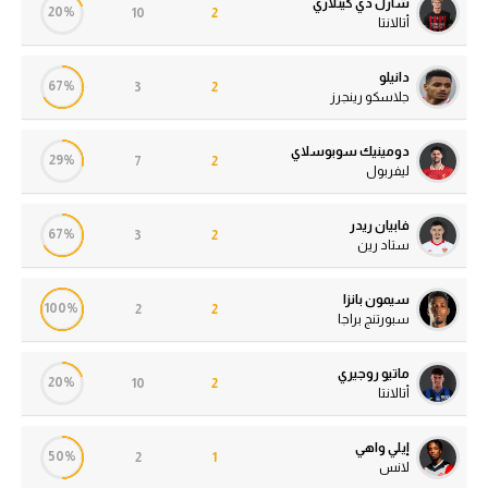
شارل دي كيتلاري
20%
10
2
أتالانتا
دانيلو
67%
3
2
جلاسكو رينجرز
دومينيك سوبوسلاي
29%
7
2
ليفربول
فابيان ريدر
67%
3
2
ستاد رين
سيمون بانزا
100%
2
2
سبورتنج براجا
ماتيو روجيري
20%
10
2
أتالانتا
إيلي واهي
50%
2
1
لانس