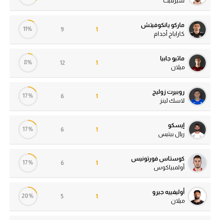
سيرفيت
ماركو يانكوفيتش
11%
9
1
كاراباج أجدام
ماثيو جابيا
8%
12
1
ميلان
روبيرت زوليج
17%
6
1
لاسك لينز
إيسكو
17%
6
1
ريال بيتيس
كوستاس فورتونيس
17%
6
1
أولمبياكوس
أوليفييه جيرو
20%
5
1
ميلان