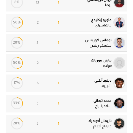
8%
13
1
روما
ماورو إيكاردي
50%
2
1
جالاتاسراي
توماس لاورينس
20%
5
1
جلاسكو رينجرز
مارتن بيورباك
50%
2
1
مولده
ديفيد أنكيي
17%
6
1
شيريف
محمد تيجاني
33%
3
1
سلافيا براج
ناريمان أخوندزاد
20%
5
1
كاراباج أجدام