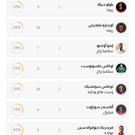
باولو ديبالا
22%
9
2
روما
لورينزو بيليجريني
20%
10
2
روما
إيجو أوجبيو
29%
7
2
سلافيا براج
لوكاس ماسوبوست
33%
6
2
سلافيا براج
توماس سوتشيك
20%
10
2
وست هام يونايتد
ألكسندر سورلوث
33%
6
2
فياريال
فريدريك جيولبراندسين
40%
5
2
مولده