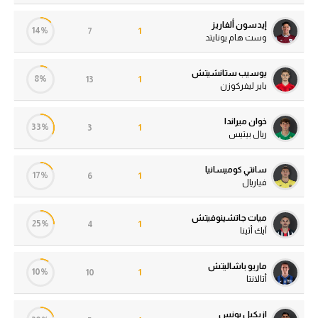
إيدسون ألفاريز
14%
7
1
وست هام يونايتد
يوسيب ستانشيتش
8%
13
1
باير ليفركوزن
خوان ميراندا
33%
3
1
ريال بيتيس
سانتي كوميسانيا
17%
6
1
فياريال
ميات جاتشينوفيتش
25%
4
1
آيك أثينا
ماريو باشاليتش
10%
10
1
أتالانتا
إزيكيل بونس