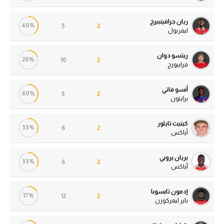
ريان جرافينبيرخ
40%
5
2
ليفربول
ريتسو دوان
20%
10
2
فرايبورج
أنسو فاتي
40%
5
2
برايتون
كينيث تايلور
33%
6
2
أياكس
بريان بروبي
33%
6
2
أياكس
إدمون تابسوبا
17%
12
2
باير ليفركوزن