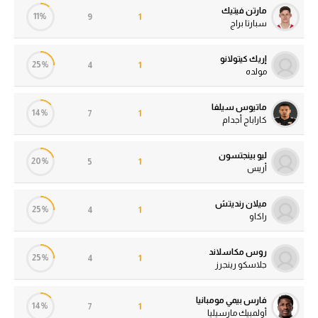
مارتن فيتيك
11%
9
1
سبارتا براج
إريك كيتولانو
25%
4
1
مولده
ماتيوس سيلفا
14%
7
1
كاراباج أجدام
ليو بينجتسون
20%
5
1
أريس
ميلان رنديتش
25%
4
1
راكاو
روس مكاسلاند
25%
4
1
جلاسكو رينجرز
فارس بيمي مومبانيا
14%
7
1
أولمبيك مارسيليا