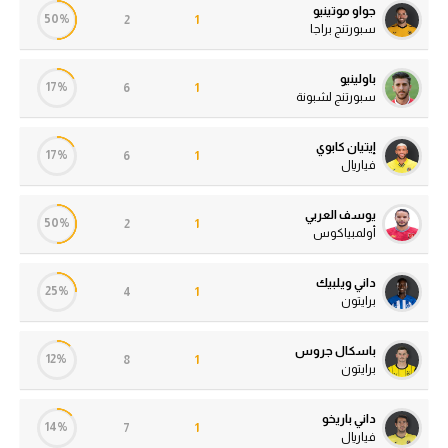
جواو موتينيو
50%
2
1
سبورتنج براجا
باولينيو
17%
6
1
سبورتنج لشبونة
إيتيان كابوي
17%
6
1
فياريال
يوسف العربي
50%
2
1
أولمبياكوس
داني ويلبيك
25%
4
1
برايتون
باسكال جروس
12%
8
1
برايتون
داني باريخو
14%
7
1
فياريال