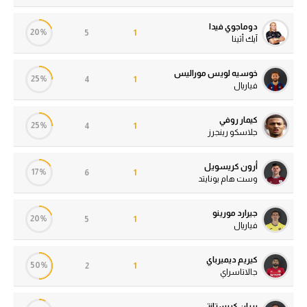
دوماجوي فيدا
20%
5
1
آيك أثينا
خوسيه لويس موراليس
25%
4
1
فياريال
كيمار روفي
25%
4
1
جلاسكو رينجرز
أرون كريسويل
17%
6
1
وست هام يونايتد
جيرارد مورينو
20%
5
1
فياريال
كيريم ديميرباي
50%
2
1
جالاتاسراي
بريان كريستانتي