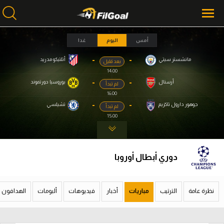
أمس
اليوم
غدا
-
-
مانشستر سيتي
أتلتيكو مدريد
بعد قليل
محتوى إخباري
محتوى إخباري
14:00
الرئيسية
الرئيسية
-
-
أرسنال
بوروسيا دورتموند
لم تبدأ
16:00
أخبار
أخبار
-
-
جوهور دارول تاكزيم
تشيلسي
لم تبدأ
15:00
مباريات
مباريات
ميركاتو
ميركاتو
دوري أبطال أوروبا
فانتازي في الجول
فانتازي في الجول
مسابقة التوقعات
مسابقة التوقعات
نظرة عامة
الترتيب
مباريات
أخبار
فيديوهات
ألبومات
الهدافون
فيديوهات
فيديوهات
عدسات
عدسات