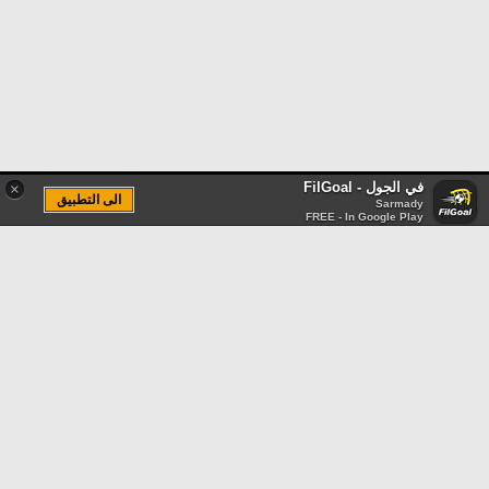
في الجول - FilGoal
×
الى التطبيق
Sarmady
FREE - In Google Play