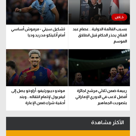
سعودي في الجول
الدوري الإنجليزي
بسبب القائمة الدولية.. عصام عبد
تشكيل سيتي - مرموش أساسي
الدوري الإسباني
الفتاح يحذر الحكام قبل انطلاق
أمام أتليتكو مدريد وديا
الموسم
دوري أبطال أوروبا
القسم الثاني
رياضات أخرى
أمم إفريقيا
ربيعة ضمن ثلاثي مرشح لجائزة
موندو ديبورتيفو: أراوخو يصل إلى
كرة السلة الأمريكية
أفضل لاعب في الدوري الإماراتي
ليفربول لإتمام انتقاله.. وبند
بتصويت الجماهير
أحقية شراء ضمن الإعارة
كرة سلة
كرة يد
الأكثر مشاهدة
كرة طائرة