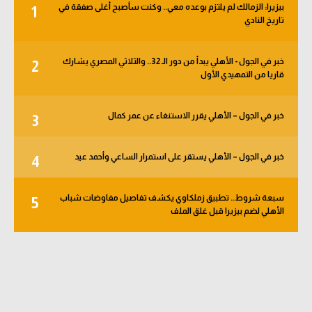
بيزيرا: الزمالك لم يلتزم بوعده معي.. وكنت سأصبح أغلى صفقة في
1
الوطن العربي
تاريخ النادي
في المونديال
خبر في الجول - الأهلي يبدأ من دور الـ 32.. والثلاثي المصري يشارك
2
رياضة نسائية
قاريا من التمهيدي الأول
آسيا
خبر في الجول – الأهلي يقرر الاستنغاء عن عمر كمال
3
أمريكا
ركن الألعاب
خبر في الجول – الأهلي يستقر على استمرار الساعي وأحمد عيد
4
سبعة شروط.. تطبيق زملكاوي يكشف تفاصيل مفاوضات شباب
5
أقسام خاصة
الأهلي لضم بيزيرا قبل غلق الملف
Gamers
ميركاتو
تحقيق في الجول
تقرير في الجول