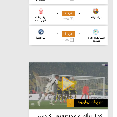
-
-
لم تبدأ
برشلونة
نوتنجهام
22:00
فورست
-
-
لم تبدأ
تشايكور ريزه
بيراميدز
15:00
سبور
دوري-أبطال-أوروبا
كوبل يتألق أمام فرصة توني كروس