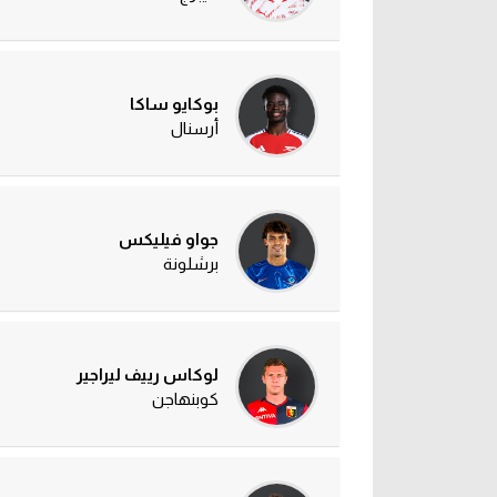
بوكايو ساكا
أرسنال
جواو فيليكس
برشلونة
لوكاس رييف ليراجير
كوبنهاجن