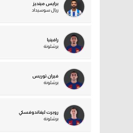
برايس مينديز
ريال سوسيداد
رافينيا
برشلونة
فيران توريس
برشلونة
روبرت ليفاندوفسكي
برشلونة