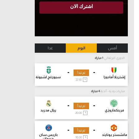
أمس
اليوم
غدا
الدوري البرتغالي
1 مباراة
-
-
لم تبدأ
إشتريلا أمادورا
سبورتنج لشبونة
22:30
مباريات ودية - أندية
4 مباراة
-
-
لم تبدأ
فرينكفاروزي
ريال مدريد
20:00
-
-
لم تبدأ
مانشستر يونايتد
باريس سان
18:00
جيرمان