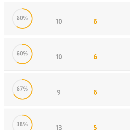
آسيا
60%
أمريكا
10
6
ركن الألعاب
60%
10
6
67%
9
6
38%
13
5