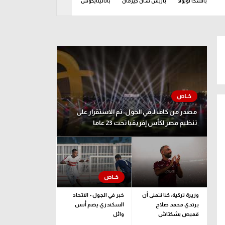
باتشكا توبولا
باريس سان جيرمان
باناثينايكوس
بايرن ميونيخ
برشل
مصدر من كاف لـ في الجول: تم الاستقرار على
تنظيم مصر لكأس إفريقيا تحت 23 عاما
وزيرة تركية: كنا نتمنى أن
خبر في الجول - الاتحاد
يرتدي محمد صلاح
السكندري يضم أنس
قميص بشكتاش
وائل