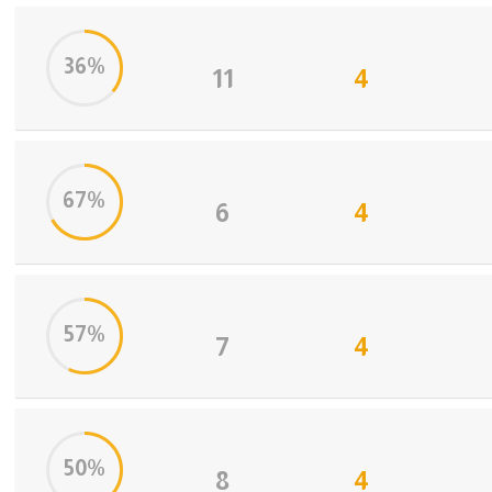
36%
11
4
67%
6
4
57%
7
4
50%
8
4