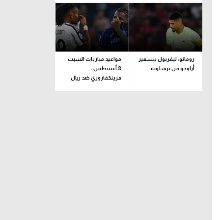
رومانو: ليفربول يستعير
مواعيد مباريات السبت
أراوخو من برشلونة
8 أغسطس -
فرينكفاروزي ضد ريال
مدريد.. ودربي إيطاليا