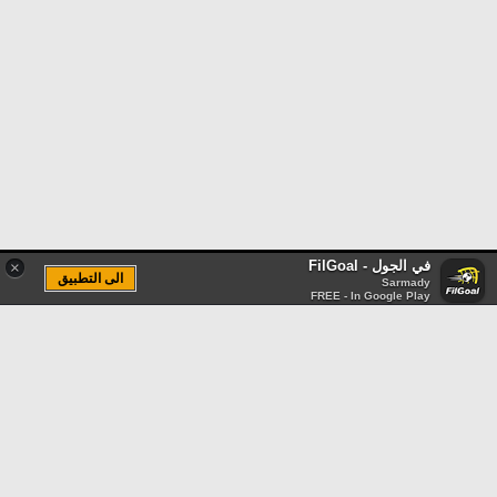
في الجول - FilGoal
×
الى التطبيق
Sarmady
FREE - In Google Play