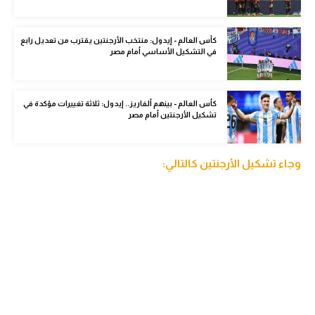
الوطن العربي
في المونديال
كأس العالم - إيدول: منتخب الأرجنتين يقترب من تعديل رابع
في التشكيل الأساسي أمام مصر
رياضة نسائية
آسيا
كأس العالم - بينهم ألفاريز.. إيدول: ثلاثة تغييرات مؤكدة في
تشكيل الأرجنتين أمام مصر
أمريكا
ركن الألعاب
وجاء تشكيل الأرجنتين كالتالي:
أقسام خاصة
Gamers
ميركاتو
تحقيق في الجول
تقرير في الجول