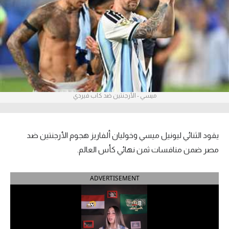
آراء حرة
ركن الألعاب
بطولات
الدوري المصري
ميسي - الأرجنتين ضد كاب فيردي
الدوري الإنجليزي الممتاز
الدوري الإسباني
يقود الثنائي ليونيل ميسي وخوليان ألفاريز هجوم الأرجنتين ضد
مصر ضمن منافسات ثمن نهائي كأس العالم.
الدوري الإيطالي
ADVERTISEMENT
الدوري الألماني
الدوري التركي
الدوري الفرنسي