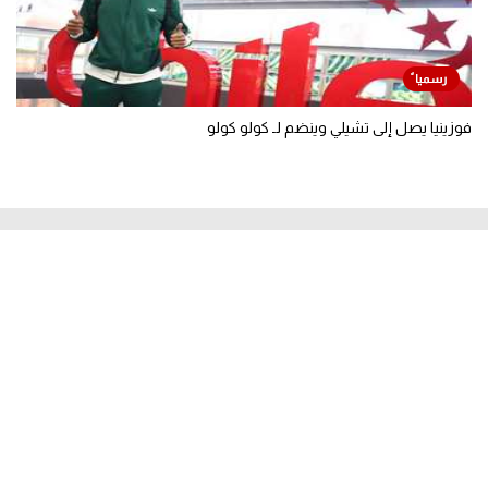
فوزينيا يصل إلى تشيلي وينضم لـ كولو كولو