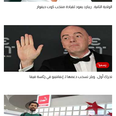
الولاية الثانية.. رينارد يعود لقيادة منتخب كوت ديفوار
تحرك أول.. ويلز تسحب دعمها لـ إنفانتينو في رئاسة فيفا