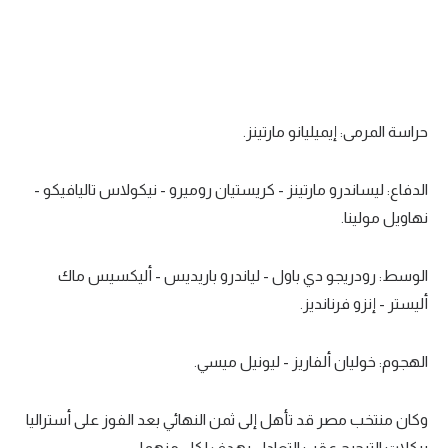
تحليل في الجول
حكايات في الجول
كويز في الجول
حراسة المرمى: إيميليانو مارتينز.
فيديو في الجول
الدفاع: ليساندرو مارتينز - كريستيان روميرو - نيكولاس تاليافيكو -
نهاويل مولينا.
الوسط: رودريجو دي باول - لياندرو باريديس - أليكسيس ماك
أليستر - إنزو فرنانديز.
الهجوم: خوليان ألفاريز - ليونيل ميسي.
وكان منتخب مصر قد تأهل إلى ثمن النهائي بعد الفوز على أستراليا
بركلات الترجيح عقب التعادل بهدف لكل منهما.