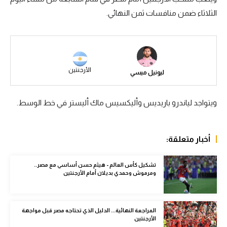
الثلاثاء ضمن منافسات ثمن النهائي.
سعودي في الجول
الدوري الإنجليزي
الدوري الإسباني
الأرجنتين
ليونيل ميسي
دوري أبطال أوروبا
القسم الثاني
ويتواجد لياندرو باريديس وأليكسيس ماك أليستر في خط الوسط.
رياضات أخرى
أمم إفريقيا
أخبار متعلقة:
كرة السلة الأمريكية
تشكيل كأس العالم - هيثم حسن أساسي مع مصر..
ومرموش وحمدي بديلان أمام الأرجنتين
كرة سلة
كرة يد
المراجعة النهائية... الدليل الذي تحتاجه مصر قبل مواجهة
كرة طائرة
الأرجنتين