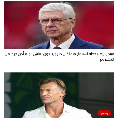
فينجر: إلغاء خطة استثمار فيفا كان ضروريا دون نقاش.. ولم أكن جزءا من
المشروع