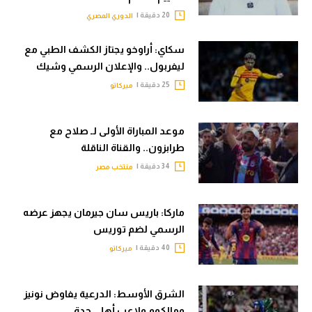
20 دقيقة |
الدوري المصري
سكاي: أراوخو يجتاز الكشف الطبي مع
ليفربول.. والإعلان الرسمي وشيك
25 دقيقة |
ميركاتو
موعد المباراة الأولى لـ صلاح مع
طرابزون.. والقناة الناقلة
34 دقيقة |
منتخب مصر
ماركا: باريس سان جيرمان يجهز عرضه
الرسمي لضم توريس
40 دقيقة |
ميركاتو
الشرق الأوسط: الدرعية يفاوض نونيز
ومالكوم ولاعب أهلي جدة