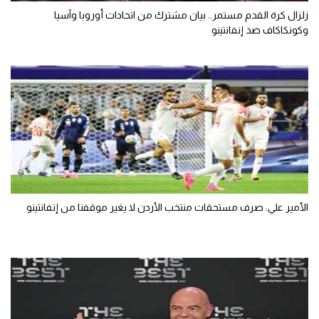
زلزال كرة القدم مستمر.. بيان مشترك من اتحادات أوروبا وآسيا
وكونكاكاف ضد إنفانتينو
الأمير علي: صرف مستحقات منتخب الأردن لا يغير موقفنا من إنفانتينو