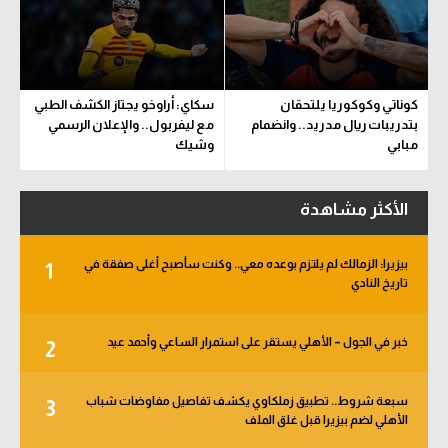
كوناتي وكوكوريا يلتحقان
سكاي: أراوخو يجتاز الكشف الطبي
بتدريبات ريال مدريد.. وانضمام
مع ليفربول.. والإعلان الرسمي
مبابي
وشيك
الأكثر مشاهدة
بيزيرا: الزمالك لم يلتزم بوعده معي.. وكنت سأصبح أغلى صفقة في
1
تاريخ النادي
خبر في الجول – الأهلي يستقر على استمرار الساعي وأحمد عيد
2
سبعة شروط.. تطبيق زملكاوي يكشف تفاصيل مفاوضات شباب
3
الأهلي لضم بيزيرا قبل غلق الملف