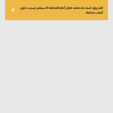
الشروق: استدعاء محمد صلاح أمام المحكمة 6 سبتمبر بسبب دعوى
4
أتعاب محاماة