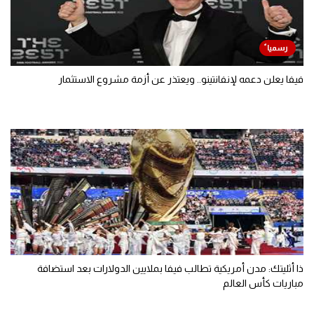
فيفا يعلن دعمه لإنفانتينو.. ويعتذر عن أزمة مشروع الاستثمار
ذا أثليتك: مدن أمريكية تطالب فيفا بملايين الدولارات بعد استضافة
مباريات كأس العالم