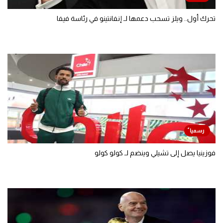
تحرك أول.. ويلز تسحب دعمها لـ إنفانتينو في رئاسة فيفا
فوزينيا يصل إلى تشيلي وينضم لـ كولو كولو