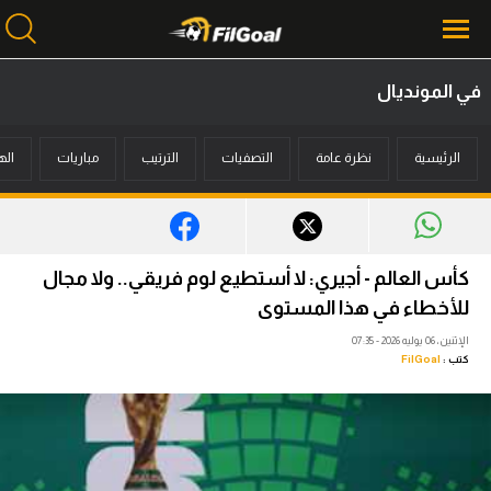
في المونديال
محتوى إخباري
الرئيسية
نظرة عامة
التصفيات
الترتيب
مباريات
اله
الرئيسية
أخبار
مباريات
كأس العالم - أجيري: لا أستطيع لوم فريقي.. ولا مجال
ميركاتو
للأخطاء في هذا المستوى
الإثنين، 06 يوليه 2026 - 07:35
فانتازي في الجول
كتب :
FilGoal
مسابقة التوقعات
فيديوهات
عدسات