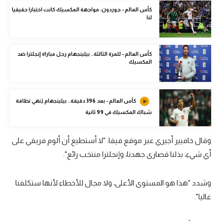
الوطن العربي
كأس العالم - جوردون: مواجهة المكسيك كانت اختبارا حقيقيا
لنا
في المونديال
رياضة نسائية
كأس العالم - للمرة الثالثة.. بيلينجهام رجل مباراة إنجلترا ضد
المكسيك
آسيا
أمريكا
كأس العالم - بعد 396 دقيقة.. بيلينجهام يُنهي نظافة
ركن الألعاب
شباك المكسيك في 99 ثانية
وقال خافيير أجيري عبر موقع فيفا: "لا أستطيع أن ألوم فريقي على
أقسام خاصة
أي شيء، بذلنا قصارى جهدنا، وإنجلترا منتخب رائع".
Gamers
ميركاتو
وشدد "هذا هو المستوى الأعلى، ولا مجال للأخطاء لأنها ستكلفنا
تحقيق في الجول
غاليا".
تقرير في الجول