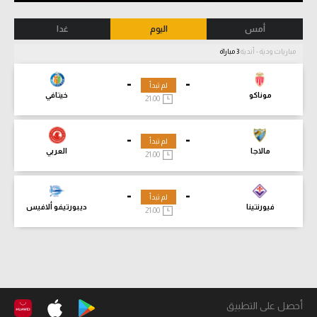
أمس
اليوم
غدا
مباريات ودية - أندية
3 مباراة
-
-
لم تبدأ
موناكو
خيتافي
21:00
-
-
لم تبدأ
مالاجا
العربي
21:00
-
-
لم تبدأ
فيورنتينا
ديبورتيفو ألافيس
21:00
أحصل على التطبيق