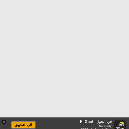
في الجول - FilGoal
×
الى التطبيق
Sarmady