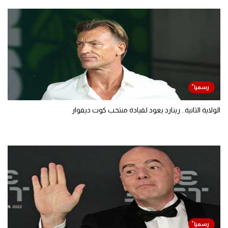
الولاية الثانية.. رينارد يعود لقيادة منتخب كوت ديفوار