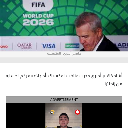
آراء حرة
ركن الألعاب
بطولات
أمريكا 2026
خافيير أجيري - المكسيك
الدوري المصري
الدوري الإنجليزي الممتاز
أشاد خافيير أجيري مدرب منتخب المكسيك بأداء لاعبيه رغم الخسارة
من إنجلترا.
الدوري الإسباني
ADVERTISEMENT
الدوري الإيطالي
الدوري الألماني
الدوري الفرنسي