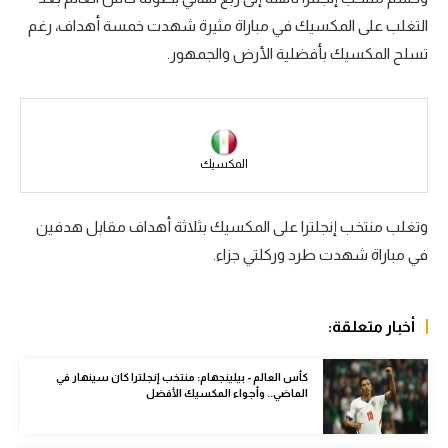
التغلب على المكسيك في مباراة مثيرة شهدت خمسة أهداف، رغم
سعودي في الجول
تسلح المكسيك بأفضلية الأرض والجمهور.
الدوري الإنجليزي
الدوري الإسباني
دوري أبطال أوروبا
المكسيك
القسم الثاني
وتغلب منتخب إنجلترا على المكسيك بثلاثة أهداف مقابل هدفين
رياضات أخرى
في مباراة شهدت طرد وركلتي جزاء.
أمم إفريقيا
كرة السلة الأمريكية
أخبار متعلقة:
كرة سلة
كأس العالم - بيلينجهام: منتخب إنجلترا كان سينهار في
كرة يد
الماضي.. وأجواء المكسيك الأفضل
كرة طائرة