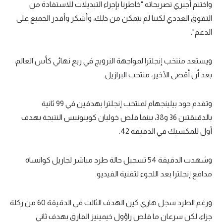
واختتم أجيري تصريحاته "خاطرنا بإجراء التبديلات للاستفادة من
تحليل في الجول
التفوق العددي لكننا لم نتمكن من ذلك، وأشكر وأقدر الجميع على
الدعم".
حكايات في الجول
كويز في الجول
ويستعد منتخب إنجلترا لمواجهة النرويج في ربع نهائي كأس العالم،
فيديو في الجول
بعد أن أقصى الأخير، منتخب البرازيل.
وتقدم جود بيلينجهام لمنتخب إنجلترا بهدفين في 99 ثانية
بالدقيقتين 36 و38، بينما قلص خوليان كوينونيس النتيجة بهدف
أول للمكسيك في الدقيقة 42.
وشهدت الدقيقة 54 تسجيل حالة طرد مباشر لجاريل كوانساه
مدافع إنجلترا بعد اللجوء لتقنية الفيديو.
ورغم الطرد سجل هاري كين الهدف الثالث في الدقيقة 60 من ركلة
جزاء، لكن سرعان ما قلص راؤول خيمينيز الفارق بهدف ثاني