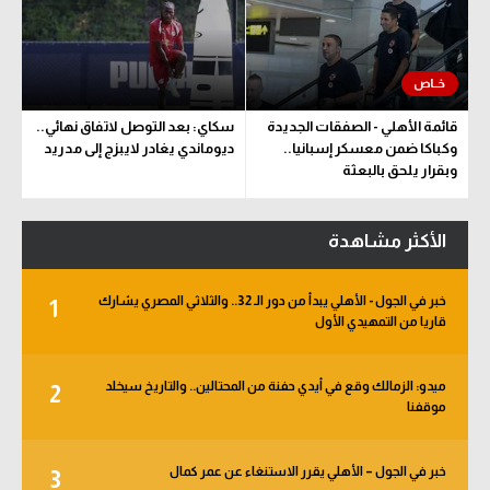
قائمة الأهلي - الصفقات الجديدة
سكاي: بعد التوصل لاتفاق نهائي..
وكباكا ضمن معسكر إسبانيا..
ديوماندي يغادر لايبزج إلى مدريد
وبقرار يلحق بالبعثة
الأكثر مشاهدة
خبر في الجول - الأهلي يبدأ من دور الـ 32.. والثلاثي المصري يشارك
1
قاريا من التمهيدي الأول
ميدو: الزمالك وقع في أيدي حفنة من المحتالين.. والتاريخ سيخلد
2
موقفنا
خبر في الجول – الأهلي يقرر الاستنغاء عن عمر كمال
3