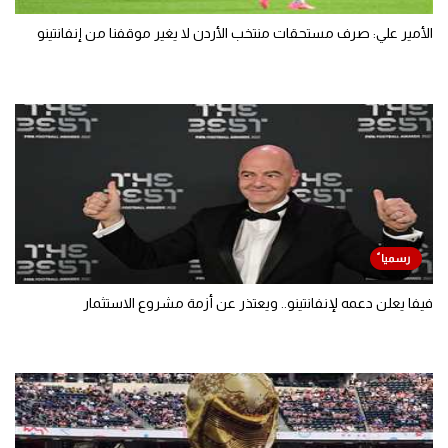
الأمير علي: صرف مستحقات منتخب الأردن لا يغير موقفنا من إنفانتينو
فيفا يعلن دعمه لإنفانتينو.. ويعتذر عن أزمة مشروع الاستثمار