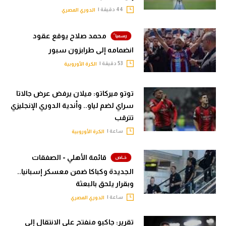
44 دقيقة |
الدوري المصري
محمد صلاح يوقع عقود
انضمامه إلى طرابزون سبور
53 دقيقة |
الكرة الأوروبية
توتو ميركاتو: ميلان يرفض عرض جالاتا
سراي لضم لياو.. وأندية الدوري الإنجليزي
تترقب
ساعة |
الكرة الأوروبية
قائمة الأهلي - الصفقات
الجديدة وكباكا ضمن معسكر إسبانيا..
وبقرار يلحق بالبعثة
ساعة |
الدوري المصري
تقرير: جاكبو منفتح على الانتقال إلى