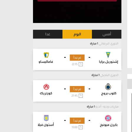
أمس
اليوم
غدا
الدوري البرتغالي
1 مباراة
-
-
لم تبدأ
إشتوريل برايا
فاماليساو
22:15
الدوري البلجيكي
1 مباراة
-
-
لم تبدأ
كلوب بروج
كورتريك
21:45
مباريات ودية - أندية
1 مباراة
-
-
لم تبدأ
بايرن ميونيخ
أستون فيلا
13:00