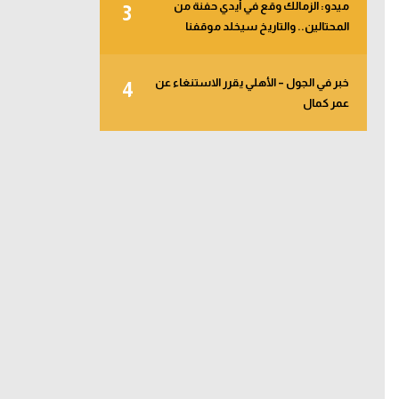
ميدو: الزمالك وقع في أيدي حفنة من
3
المحتالين.. والتاريخ سيخلد موقفنا
خبر في الجول – الأهلي يقرر الاستنغاء عن
4
عمر كمال