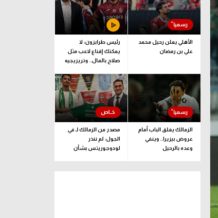
الأهلي يعلن رحيل محمد
رئيس طرابزون: لا
علي بن رمضان
يمكنك إقناع لاعب مثل
صلاح بالمال.. وتريزيجيه
لعب دورا إيجابيا
الزمالك يغلق الباب أمام
مصدر من الزمالك لـ في
عروض بيزيرا.. وينفي
الجول: لم ننذر
وعده بالرحيل
لودوجوريتس بشأن
مستحقات حسام عبد
المجيد.. وهذا الموعد
المتفق عليه