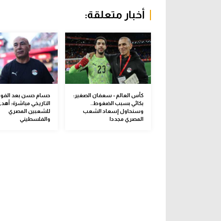
أخبار متعلقة:
كأس العالم - سعفان الصغير:
حسام حسن بعد الفوز
بكائي بسبب الضغوط..
التاريخي مباشرة: أهدي
وسنحاول إسعاد الشعب
للشعبين المصري
المصري مجددا
والفلسطيني