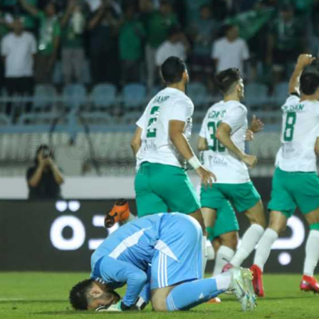
آسيا
دوري أبطال أوروبا
لسعودي للمحترفين
أمريكا
القسم الثاني
ل أوروبا
ركن الألعاب
رياضات أخرى
ل إفريقيا