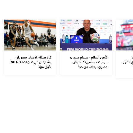
كأس العالم - حسام حسن:
كرة سلة - لاعبان مصريان
 الفوز
مواجهة ميسي؟ "مفيش
يشاركان في NBA G League
مصري بيخاف من حد"
لأول مرة