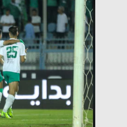
آراء حرة
الدوري ا
ركن الألعاب
دوري أبطا
دوري أبطا
كل البطولات