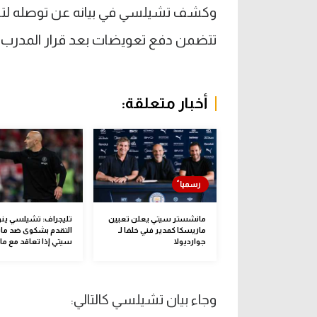
تتضمن دفع تعويضات بعد قرار المدرب بع
أخبار متعلقة:
مانشستر سيتي يعلن تعيين
تليجراف: تشيلسي ين
ماريسكا كمدير فني خلفا لـ
التقدم بشكوى ضد ما
جوارديولا
سيتي إذا تعاقد مع ما
وجاء بيان تشيلسي كالتالي: