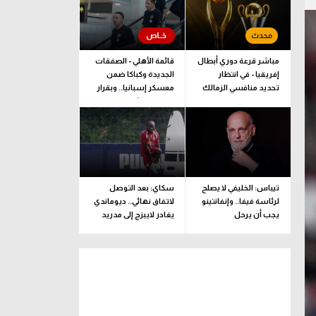
مباشر قرعة دوري أبطال
قائمة الأهلي - الصفقات
إفريقيا - في انتظار
الجديدة وكباكا ضمن
تحديد منافسي الزمالك
معسكر إسبانيا.. وبقرار
وبيراميدز
يلحق بالبعثة
تيباس: الخليفي لا يصلح
سكاي: بعد التوصل
لرئاسة فيفا.. وإنفانتينو
لاتفاق نهائي.. ديوماندي
يجب أن يرحل
يغادر لايبزج إلى مدريد