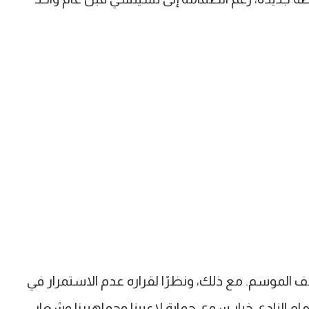
صف الموسم. مع ذلك، ونظرًا لقراره عدم الاستمرار في
ام النادي خيار سوى حماية لاعبينا وجماهيرنا وشعار