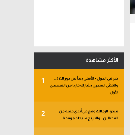
الأكثر مشاهدة
خبر في الجول - الأهلي يبدأ من دور الـ 32..
1
والثلاثي المصري يشارك قاريا من التمهيدي
الأول
ميدو: الزمالك وقع في أيدي حفنة من
2
المحتالين.. والتاريخ سيخلد موقفنا