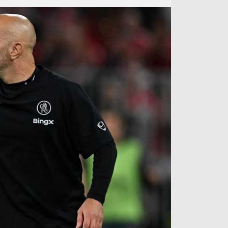
آراء حرة
الدوري ا
ركن الألعاب
دوري أبطا
دوري أبطا
كل البطولات