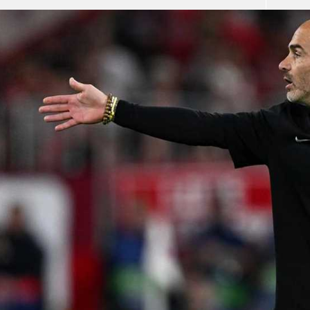
آسيا
دوري أبطال أوروبا
لسعودي للمحترفين
أمريكا
القسم الثاني
ل أوروبا
ركن الألعاب
رياضات أخرى
ل إفريقيا