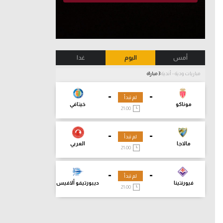
أمس
اليوم
غدا
مباريات ودية - أندية
3 مباراة
-
-
لم تبدأ
موناكو
خيتافي
21:00
-
-
لم تبدأ
مالاجا
العربي
21:00
-
-
لم تبدأ
فيورنتينا
ديبورتيفو ألافيس
21:00