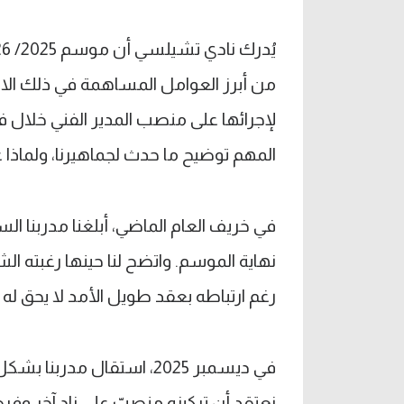
من أبرز العوامل المساهمة في ذلك الاضط
لإجرائها على منصب المدير الفني خلال فتر
المهم توضيح ما حدث لجماهيرنا، ولماذا غادر مدرب
في خريف العام الماضي، أبلغنا مدربنا ال
نهاية الموسم. واتضح لنا حينها رغبته الش
رغم ارتباطه بعقد طويل الأمد لا يحق له
في ديسمبر 2025، استقال مد
نعتقد أن تركيزه منصبّ على نادٍ آخر وف