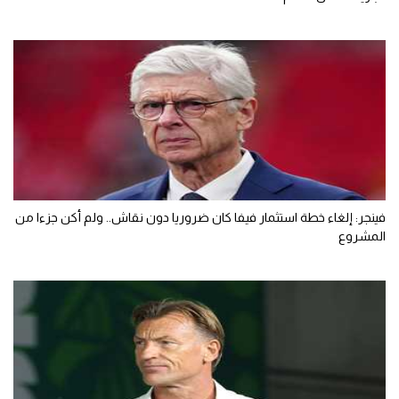
فينجر: إلغاء خطة استثمار فيفا كان ضروريا دون نقاش.. ولم أكن جزءا من
المشروع