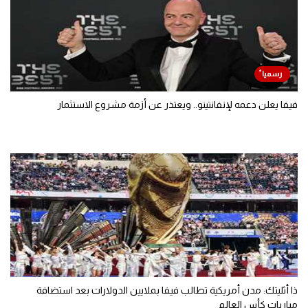
فيفا يعلن دعمه لإنفانتينو.. ويعتذر عن أزمة مشروع الاستثمار
ذا أثليتك: مدن أمريكية تطالب فيفا بملايين الدولارات بعد استضافة
مباريات كأس العالم