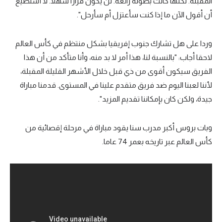
المقبلة. لكنها كانت بطولة رائعة. لن يكون قرارًا سهلاً. لا أستطيع
تحليل في الجول
أن أقول الآن ما إذا كنت سأعتزل أم سأرحل".
حكايات في الجول
وردا على هل تشارك جنوب إفريقيا بشكل منتظم في كأس العالم
كويز في الجول
لاحقا أجاب: "بالنسبة لنا، هذا أمر لا بد منه، وأنا متأكد من أن هذا
الفريق سيكون أقوى من ذي قبل خلال الأشهر القليلة المقبلة،
فيديو في الجول
لأننا لعبنا اليوم ضد فريق متقدم علينا في المستوى. قدمنا ​​مباراة
جيدة، ولكن كان بإمكاننا تقديم المزيد".
وبات بروس أكبر مدرب سنا يقود مباراة في مرحلة إقصائية من
كأس العالم عبر تاريخه بعمر 74 عاما.