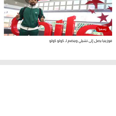
فوزينيا يصل إلى تشيلي وينضم لـ كولو كولو