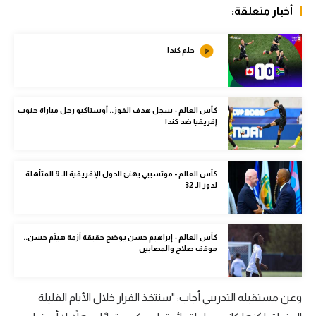
أخبار متعلقة:
الوطن العربي
في المونديال
حلم كندا
رياضة نسائية
آسيا
كأس العالم - سجل هدف الفوز.. أوستاكيو رجل مباراة جنوب
إفريقيا ضد كندا
أمريكا
ركن الألعاب
كأس العالم - موتسيبي يهنئ الدول الإفريقية الـ 9 المتأهلة
لدور الـ 32
أقسام خاصة
Gamers
كأس العالم - إبراهيم حسن يوضح حقيقة أزمة هيثم حسن..
موقف صلاح والمصابين
ميركاتو
تحقيق في الجول
وعن مستقبله التدريبي أجاب: "سنتخذ القرار خلال الأيام القليلة
تقرير في الجول