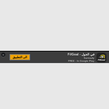
في الجول - FilGoal
×
الى التطبيق
Sarmady
FREE - In Google Play