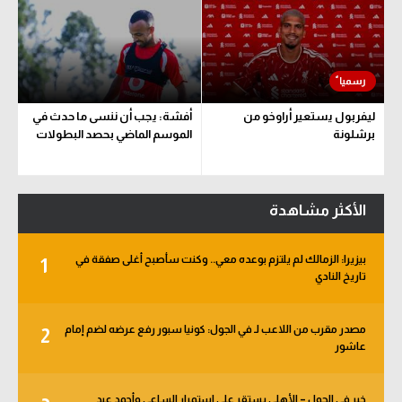
ليفربول يستعير أراوخو من
أفشة: يجب أن ننسى ما حدث في
برشلونة
الموسم الماضي بحصد البطولات
الأكثر مشاهدة
بيزيرا: الزمالك لم يلتزم بوعده معي.. وكنت سأصبح أغلى صفقة في
1
تاريخ النادي
مصدر مقرب من اللاعب لـ في الجول: كونيا سبور رفع عرضه لضم إمام
2
عاشور
خبر في الجول – الأهلي يستقر على استمرار الساعي وأحمد عيد