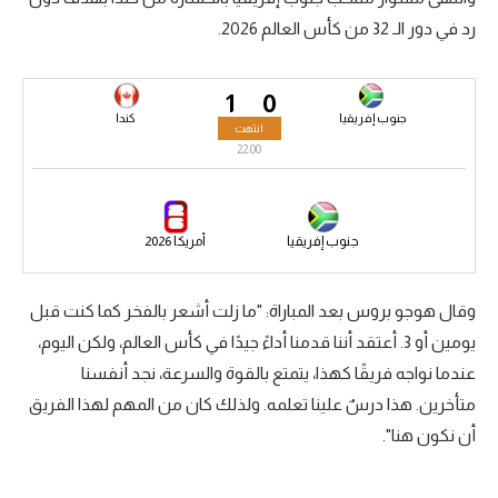
رد في دور الـ 32 من كأس العالم 2026.
سعودي في الجول
الدوري الإنجليزي
1
0
الدوري الإسباني
جنوب إفريقيا
كندا
انتهت
22:00
دوري أبطال أوروبا
القسم الثاني
جنوب إفريقيا
أمريكا 2026
رياضات أخرى
أمم إفريقيا
وقال هوجو بروس بعد المباراة: "ما زلت أشعر بالفخر كما كنت قبل
يومين أو 3. أعتقد أننا قدمنا ​​أداءً جيدًا في كأس العالم، ولكن اليوم،
كرة السلة الأمريكية
عندما نواجه فريقًا كهذا، يتمتع بالقوة والسرعة، نجد أنفسنا
كرة سلة
متأخرين. هذا درسٌ علينا تعلمه. ولذلك كان من المهم لهذا الفريق
كرة يد
أن نكون هنا".
كرة طائرة