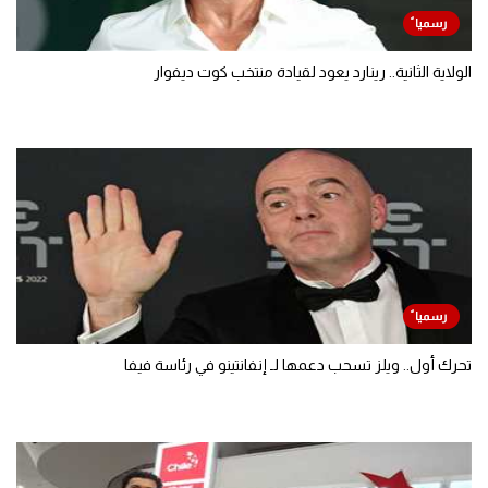
الولاية الثانية.. رينارد يعود لقيادة منتخب كوت ديفوار
تحرك أول.. ويلز تسحب دعمها لـ إنفانتينو في رئاسة فيفا