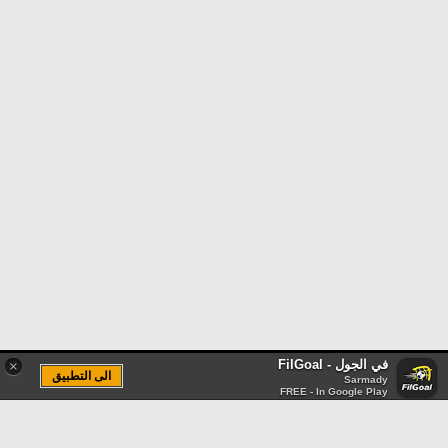
في الجول - FilGoal
×
الى التطبيق
Sarmady
FREE - In Google Play