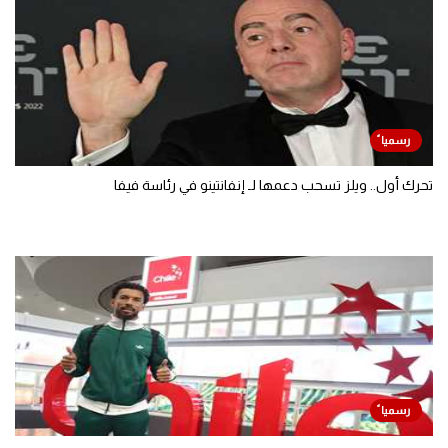
تحرك أول.. ويلز تسحب دعمها لـ إنفانتينو في رئاسة فيفا