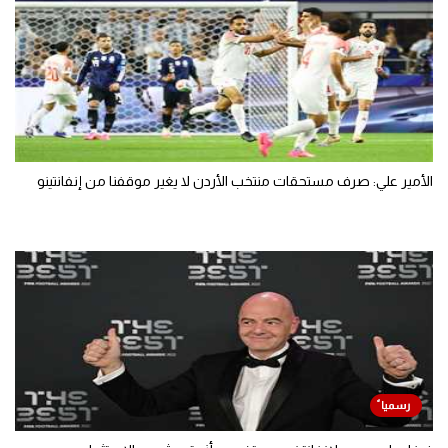
الأمير علي: صرف مستحقات منتخب الأردن لا يغير موقفنا من إنفانتينو