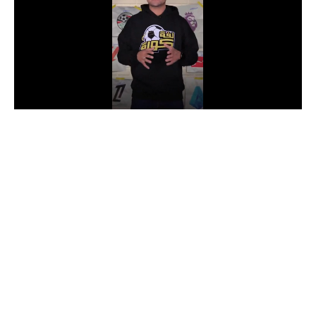
الدوري السعودي للمحترفين
دوري أبطال أوروبا
دوري أبطال إفريقيا
كل البطولات
أقسام
الكرة المصرية
الدوري المصري
الكرة الأوروبية
الكرة الإفريقية
منتخب مصر