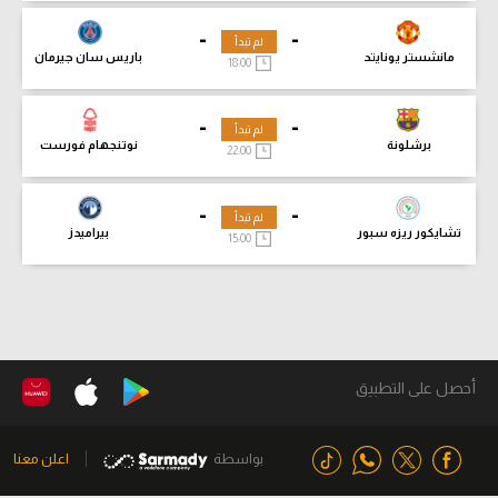
-
-
لم تبدأ
مانشستر يونايتد
باريس سان جيرمان
18:00
-
-
لم تبدأ
برشلونة
نوتنجهام فورست
22:00
-
-
لم تبدأ
تشايكور ريزه سبور
بيراميدز
15:00
أحصل على التطبيق
بواسطة
اعلن معنا