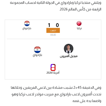
ويلتقي منتخبا تركيا وباراجواي في الجولة الثانية لحساب المجموعة
سعودي في الجول
الرابعة من كأس العالم 2026.
الدوري الإنجليزي
1
0
الدوري الإسباني
تركيا
باراجواي
انتهت
دوري أبطال أوروبا
06:00
القسم الثاني
رياضات أخرى
باراجواي
ميجيل ألميرون
أمم إفريقيا
كرة السلة الأمريكية
أمريكا 2026
كرة سلة
وفي الدقيقة 45+2 نشبت مشادة بين لاعبي الفريقين، وخلالها
كرة يد
تحدث ألميرون لاعب باراجواي مع ميريت مولدر لاعب تركيا وهو
واضعا يده على فمه.
كرة طائرة