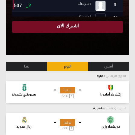
أمس
اليوم
غدا
الدوري البرتغالي
1 مباراة
-
-
لم تبدأ
إشتريلا أمادورا
سبورتنج لشبونة
22:30
مباريات ودية - أندية
4 مباراة
-
-
لم تبدأ
فرينكفاروزي
ريال مدريد
20:00