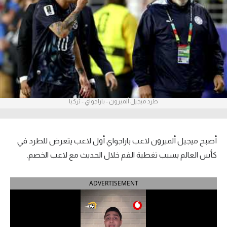
آراء حرة
ركن الألعاب
بطولات
أمريكا 2026
طرد ميجيل ألميرون - باراجواي - تركيا
الدوري المصري
الدوري الإنجليزي الممتاز
أصبح ميجيل ألميرون لاعب باراجواي أول لاعب يتعرض للطرد في
الدوري الإسباني
كأس العالم بسبب تغطية الفم خلال الحديث مع لاعب الخصم.
الدوري الإيطالي
ADVERTISEMENT
الدوري الألماني
الدوري الفرنسي