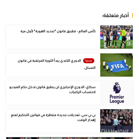
الوطن العربي
أخبار متعلقة:
في المونديال
رياضة نسائية
كأس العالم - تطبيق قانون "تحديد الهوية" لأول مرة
آسيا
أمريكا
الدوري الكندي يبدأ الثورة المرتقبة في قانون
ركن الألعاب
التسلل
سكاي: الدوري الإنجليزي لن يطبق قانون تدخل حكم الفيديو
أقسام خاصة
لاحتساب الركنيات
Gamers
ميركاتو
بي بي سي: تعديلات جديدة منتظرة في قوانين التحكيم لمنع
إهدار الوقت
تحقيق في الجول
تقرير في الجول