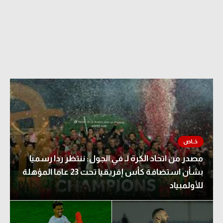
مصدر من اتحاد الكرة لـ في الجول: ننتظر ردا رسميا
بشأن استضافة كأس إفريقيا تحت 23 عاما المؤهلة
للأولمبياد