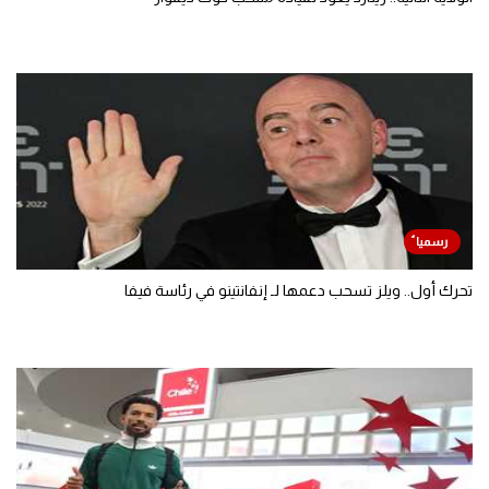
تحرك أول.. ويلز تسحب دعمها لـ إنفانتينو في رئاسة فيفا