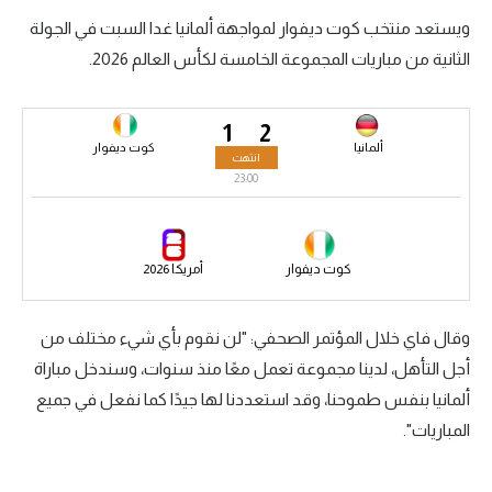
ويستعد منتخب كوت ديفوار لمواجهة ألمانيا غدا السبت في الجولة
سعودي في الجول
الثانية من مباريات المجموعة الخامسة لكأس العالم 2026.
الدوري الإنجليزي
الدوري الإسباني
1
2
ألمانيا
كوت ديفوار
انتهت
دوري أبطال أوروبا
23:00
القسم الثاني
رياضات أخرى
كوت ديفوار
أمريكا 2026
أمم إفريقيا
وقال فاي خلال المؤتمر الصحفي: "لن نقوم بأي شيء مختلف من
كرة السلة الأمريكية
أجل التأهل، لدينا مجموعة تعمل معًا منذ سنوات، وسندخل مباراة
كرة سلة
ألمانيا بنفس طموحنا، وقد استعددنا لها جيدًا كما نفعل في جميع
كرة يد
المباريات".
كرة طائرة