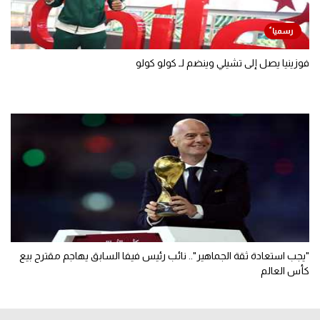
فوزينيا يصل إلى تشيلي وينضم لـ كولو كولو
"يجب استعادة ثقة الجماهير".. نائب رئيس فيفا السابق يهاجم مقترح بيع
كأس العالم