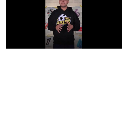
الدوري السعودي للمحترفين
دوري أبطال أوروبا
دوري أبطال إفريقيا
كل البطولات
أقسام
الكرة المصرية
الدوري المصري
الكرة الأوروبية
الكرة الإفريقية
منتخب مصر