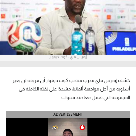
آراء حرة
ركن الألعاب
بطولات
أمريكا 2026
إيمرس فاي - كوت ديفوار
الدوري المصري
الدوري الإنجليزي الممتاز
كشف إيمرس فاي مدرب منتخب كوت ديفوار أن فريقه لن يغير
أسلوبه من أجل مواجهة ألمانيا، مشددًا على ثقته الكاملة في
الدوري الإسباني
المجموعة التي تعمل معا منذ سنوات.
الدوري الإيطالي
ADVERTISEMENT
الدوري الألماني
الدوري الفرنسي