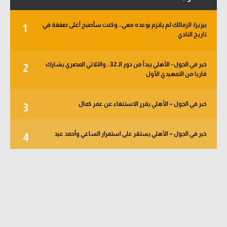
بيزيرا: الزمالك لم يلتزم بوعده معي.. وكنت سأصبح أغلى صفقة في
1
تاريخ النادي
خبر في الجول - الأهلي يبدأ من دور الـ 32.. والثلاثي المصري يشارك
2
قاريا من التمهيدي الأول
خبر في الجول – الأهلي يقرر الاستنغاء عن عمر كمال
3
خبر في الجول – الأهلي يستقر على استمرار الساعي وأحمد عيد
4