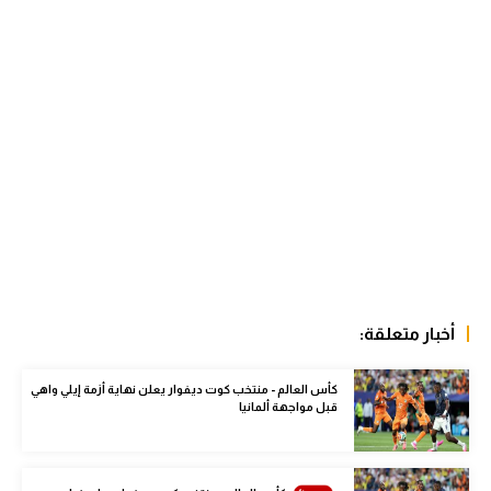
الوطن العربي
في المونديال
رياضة نسائية
آسيا
أمريكا
ركن الألعاب
أقسام خاصة
أخبار متعلقة:
Gamers
ميركاتو
كأس العالم - منتخب كوت ديفوار يعلن نهاية أزمة إيلي واهي
قبل مواجهة ألمانيا
تحقيق في الجول
تقرير في الجول