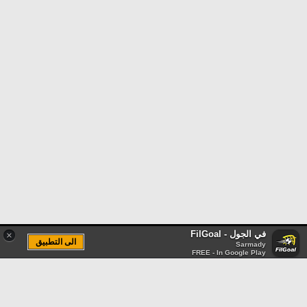
في الجول - FilGoal
×
الى التطبيق
Sarmady
FREE - In Google Play