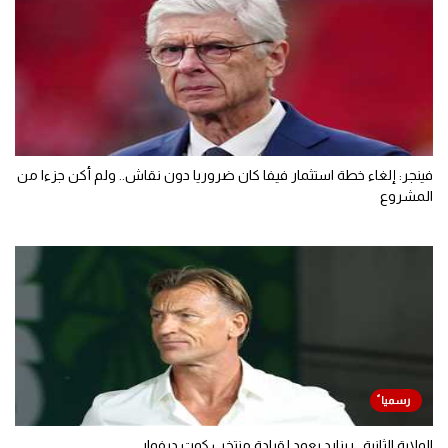
فينجر: إلغاء خطة استثمار فيفا كان ضروريا دون نقاش.. ولم أكن جزءا من
المشروع
الولاية الثانية.. رينارد يعود لقيادة منتخب كوت ديفوار