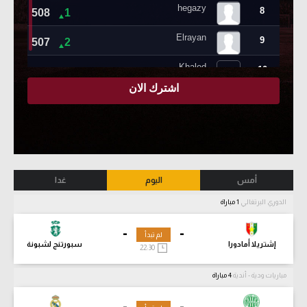
أمس
اليوم
غدا
الدوري البرتغالي
1 مباراة
-
-
لم تبدأ
إشتريلا أمادورا
سبورتنج لشبونة
22:30
مباريات ودية - أندية
4 مباراة
-
-