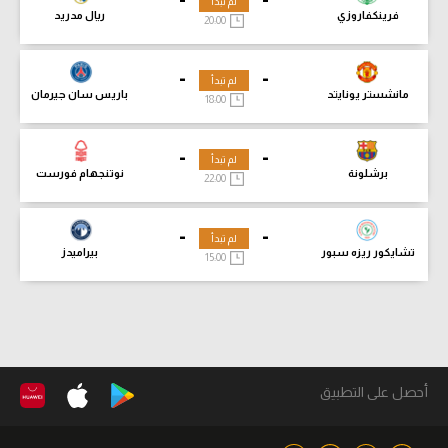
لم تبدأ
فرينكفاروزي
ريال مدريد
20:00
-
-
لم تبدأ
مانشستر يونايتد
باريس سان جيرمان
18:00
-
-
لم تبدأ
برشلونة
نوتنجهام فورست
22:00
-
-
لم تبدأ
تشايكور ريزه سبور
بيراميدز
15:00
أحصل على التطبيق