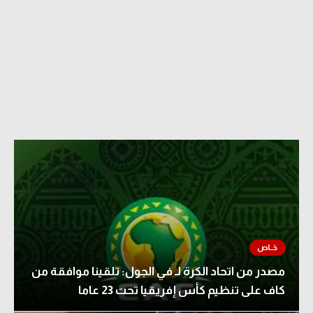
مصدر من اتحاد الكرة لـ في الجول: تلقينا موافقة من
كاف على تنظيم كأس إفريقيا تحت 23 عاما