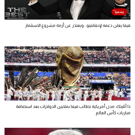
فيفا يعلن دعمه لإنفانتينو.. ويعتذر عن أزمة مشروع الاستثمار
ذا أثليتك: مدن أمريكية تطالب فيفا بملايين الدولارات بعد استضافة
مباريات كأس العالم