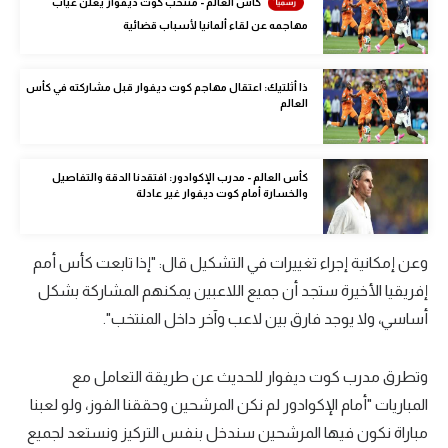
كأس العالم - منتخب كوت ديفوار يعلن غياب
مهاجمه عن لقاء ألمانيا لأسباب قضائية
تحليل في الجول
حكايات في الجول
ذا أثلتيك: اعتقال مهاجم كوت ديفوار قبل مشاركته في كأس
العالم
كويز في الجول
فيديو في الجول
كأس العالم - مدرب الإكوادور: افتقدنا الدقة والتفاصيل
والخسارة أمام كوت ديفوار غير عادلة
وعن إمكانية إجراء تغييرات في التشكيل قال: "إذا تابعت كأس أمم
إفريقيا الأخيرة ستجد أن جميع اللاعبين يمكنهم المشاركة بشكل
أساسي، ولا يوجد فارق بين لاعب وآخر داخل المنتخب".
وتطرق مدرب كوت ديفوار للحديث عن طريقة التعامل مع
المباريات "أمام الإكوادور لم نكن المرشحين وحققنا الفوز، ولو لعبنا
مباراة نكون فيها المرشحين سندخل بنفس التركيز ونستعد لجميع