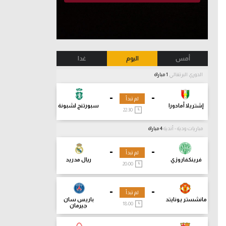
أمس
اليوم
غدا
الدوري البرتغالي
1 مباراة
-
-
لم تبدأ
إشتريلا أمادورا
سبورتنج لشبونة
22:30
مباريات ودية - أندية
4 مباراة
-
-
لم تبدأ
فرينكفاروزي
ريال مدريد
20:00
-
-
لم تبدأ
مانشستر يونايتد
باريس سان
18:00
جيرمان