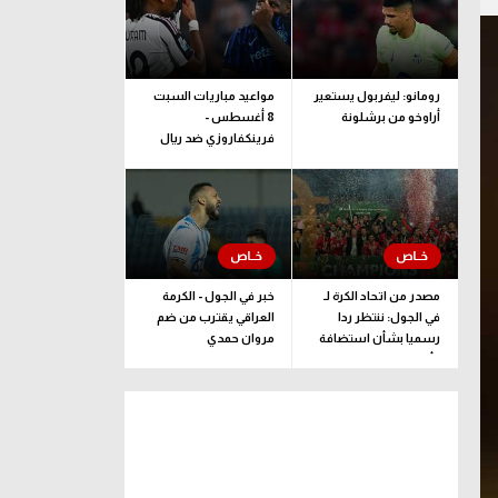
رومانو: ليفربول يستعير
مواعيد مباريات السبت
أراوخو من برشلونة
8 أغسطس -
فرينكفاروزي ضد ريال
مدريد.. ودربي إيطاليا
مصدر من اتحاد الكرة لـ
خبر في الجول - الكرمة
في الجول: ننتظر ردا
العراقي يقترب من ضم
رسميا بشأن استضافة
مروان حمدي
كأس إفريقيا تحت 23
عاما المؤهلة للأولمبياد