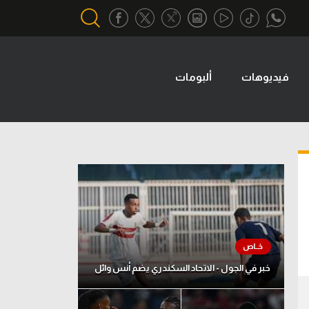
فيديوهات
ألبومات
أقسام خاصة
Gamers
يكية
ميركاتو
تحقيق في الجول
تقرير في الجول
تحليل في الجول
حكايات في الجول
خبر في الجول - الاتحاد السكندري يضم أنس وائل
كويز في الجول
فيديو في الجول