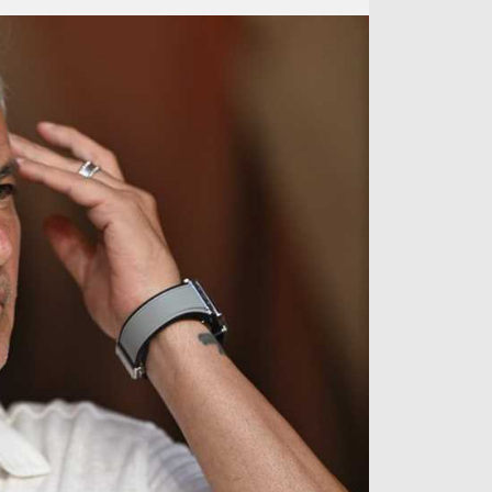
آراء حرة
الدوري ا
ركن الألعاب
دوري أبطا
دوري أبطا
كل البطولات