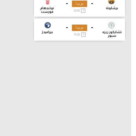
-
-
لم تبدأ
برشلونة
نوتنجهام
22:00
فورست
-
-
لم تبدأ
تشايكور ريزه
بيراميدز
15:00
سبور