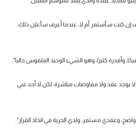
ينيو لتمديد عقده والذي يمتد للموسم المقبل.
ف إن كنت سأستمر أم لا، عندما أعرف سأعلن ذلك،
، وأقدره كثيرا، وهو الشيء الوحيد الملموس حاليا".
 لا يوجد عقد ولا مفاوضات مباشرة، لكن لا أحد غبي
واضح، وعقدي مستمر، ولدي الحرية في اتخاذ القرار".