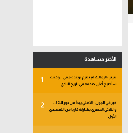
الأكثر مشاهدة
بيزيرا: الزمالك لم يلتزم بوعده معي.. وكنت
1
سأصبح أغلى صفقة في تاريخ النادي
خبر في الجول - الأهلي يبدأ من دور الـ 32..
2
والثلاثي المصري يشارك قاريا من التمهيدي
الأول