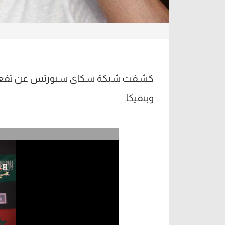
كشفت شبكة سكاي سبورتس عن تفعيل ري
وبنفيكا.