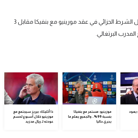
وفقا لسكاي فإن ريال مدريد دفع بالفعل الشرط الجزائي في عقد مورينيو مع بنفيكا مقابل 3
لمدرب البرتغالي.
 يعود
مورينيو: مستمر مع بنفيكا
ذا أثليتك: بيريز سيجتمع مع
بنسبة 99%.. والجميع يعلم ما
مورينيو خلال أسبوع لحسم
يجري حاليا
عودته لـ ريال مدريد