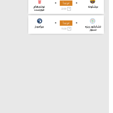
-
-
لم تبدأ
برشلونة
نوتنجهام
22:00
فورست
-
-
لم تبدأ
تشايكور ريزه
بيراميدز
15:00
سبور