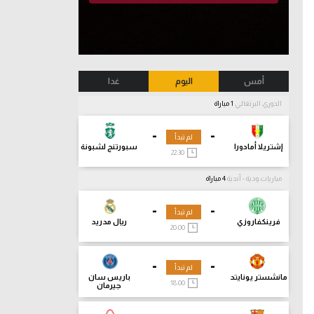
أمس
اليوم
غدا
الدوري البرتغالي
1 مباراة
-
-
لم تبدأ
إشتريلا أمادورا
سبورتنج لشبونة
22:30
مباريات ودية - أندية
4 مباراة
-
-
لم تبدأ
فرينكفاروزي
ريال مدريد
20:00
-
-
لم تبدأ
مانشستر يونايتد
باريس سان
18:00
جيرمان