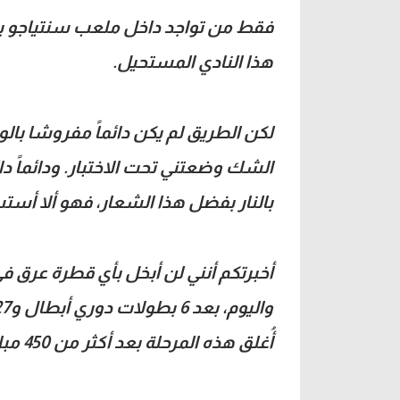
فقط من تواجد داخل ملعب سنتياجو برن
هذا النادي المستحيل.
لكن الطريق لم يكن دائماً مفروشا ب
الشك وضعتني تحت الاختبار. ودائماً دا
بالنار بفضل هذا الشعار، فهو ألا أستس
أخبرتكم أنني لن أبخل بأي قطرة عرق ف
أُغلق هذه المرحلة بعد أكثر من 450 مباراة، قدمت فيها كل شيء.