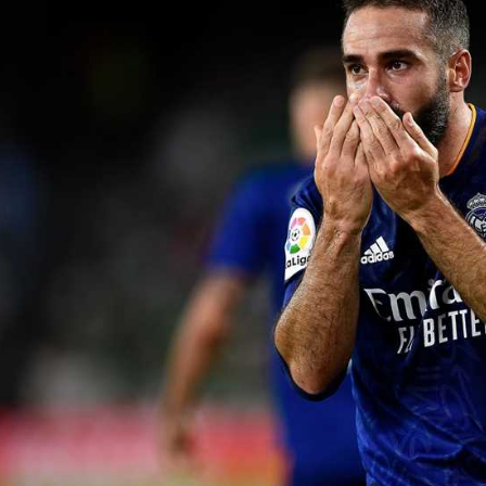
آسيا
دوري أبطال أوروبا
لسعودي للمحترفين
أمريكا
القسم الثاني
ل أوروبا
ركن الألعاب
رياضات أخرى
ل إفريقيا