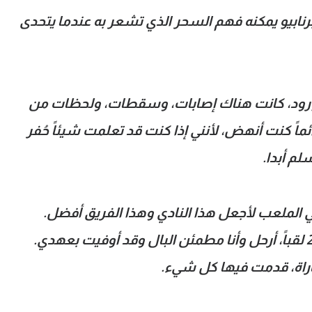
ابيو يمكنه فهم السحر الذي تشعر به عندما يتحدى
الورود، كانت هناك إصابات، وسقطات، ولحظات من
ئماً كنت أنهض، لأنني إذا كنت قد تعلمت شيئاً حُفر
لم أبدا.
ي الملعب لأجعل هذا النادي وهذا الفريق أفضل.
واليوم، بعد 6 بطولات دوري أبطال و27 لقباً، أرحل وأنا مطمئن البال وقد أوفيت بعهدي.