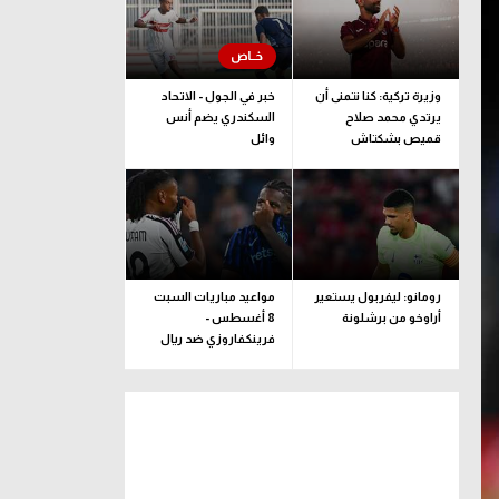
وزيرة تركية: كنا نتمنى أن
خبر في الجول - الاتحاد
يرتدي محمد صلاح
السكندري يضم أنس
قميص بشكتاش
وائل
رومانو: ليفربول يستعير
مواعيد مباريات السبت
أراوخو من برشلونة
8 أغسطس -
فرينكفاروزي ضد ريال
مدريد.. ودربي إيطاليا