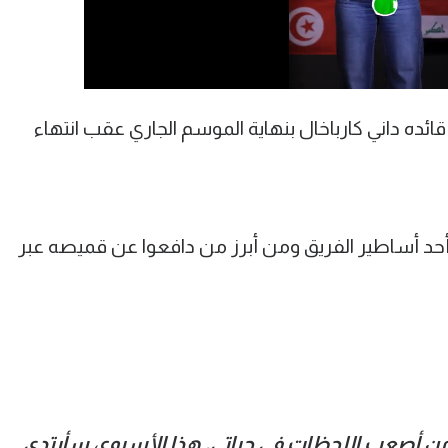
قائده داني كارباخال بنهاية الموسم الجاري عقب انتهاء
ه أحد أساطير الفريق ومن أبرز من دافعوا عن قميصه عبر
 من أصعب اللحظات في حياتي. هذا الأسبوع، سأرتدي