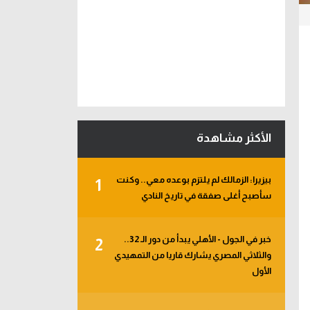
الأكثر مشاهدة
بيزيرا: الزمالك لم يلتزم بوعده معي.. وكنت
1
سأصبح أغلى صفقة في تاريخ النادي
خبر في الجول - الأهلي يبدأ من دور الـ 32..
2
والثلاثي المصري يشارك قاريا من التمهيدي
الأول