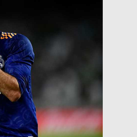
آراء حرة
الدوري ا
ركن الألعاب
دوري أبطا
دوري أبطا
كل البطولات