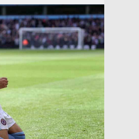
آراء حرة
الدوري ا
ركن الألعاب
دوري أبطا
دوري أبطا
كل البطولات