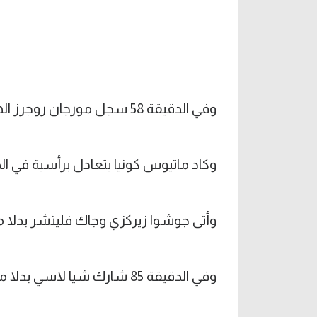
وفي الدقيقة 58 سجل مورجان روجرز الهدف الثاني للفيلانز، بعد تمريرة من أولي واتكينز.
وكاد ماتيوس كونيا يتعادل برأسية في الدقيقة 68، ولكنها مرت بجو
وأتى جوشوا زيركزي وجاك فليتشر بدلا من
وفي الدقيقة 85 شارك شيا لاسي بدلا من ليني يورو.