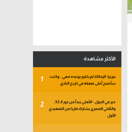
الأكثر مشاهدة
بيزيرا: الزمالك لم يلتزم بوعده معي.. وكنت
1
سأصبح أغلى صفقة في تاريخ النادي
خبر في الجول - الأهلي يبدأ من دور الـ 32..
2
والثلاثي المصري يشارك قاريا من التمهيدي
الأول