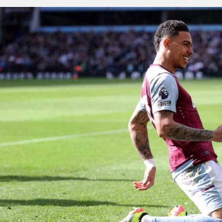
آسيا
دوري أبطال أوروبا
لسعودي للمحترفين
أمريكا
القسم الثاني
ل أوروبا
ركن الألعاب
رياضات أخرى
ل إفريقيا