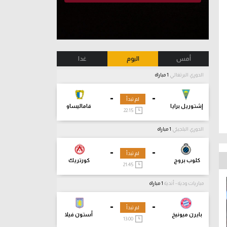
أمس
اليوم
غدا
الدوري البرتغالي
1 مباراة
-
-
لم تبدأ
إشتوريل برايا
فاماليساو
22:15
الدوري البلجيكي
1 مباراة
-
-
لم تبدأ
كلوب بروج
كورتريك
21:45
مباريات ودية - أندية
1 مباراة
-
-
لم تبدأ
بايرن ميونيخ
أستون فيلا
13:00