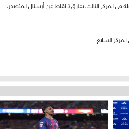
بذلك رفع أستون فيلا رصيده إلى 36 نقطة في المركز الثالث، بفارق 3 نقاط عن أرسنال المتصدر،