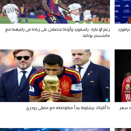
ترافورد
رغم الإعارة.. راشفورد وأونانا يحصلان على زيادة في راتبيهما مع
مانشستر يونايتد
دد سعر
ذا أثليتك: برشلونة يبدأ مفاوضاته مع ممثلي رودري