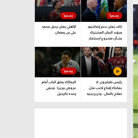
كاف يعلن دعم إنفانتينو..
الأهلي يعلن رحيل محمد
ويؤيد البيان المشترك
علي بن رمضان
بشأن مشروع استثمار
فيفا
رئيس طرابزون: لا
الزمالك يغلق الباب أمام
يمكنك إقناع لاعب مثل
عروض بيزيرا.. وينفي
صلاح بالمال.. وتريزيجيه
وعده بالرحيل
لعب دورا إيجابيا