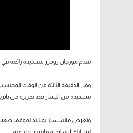
تقدم مورجان روجرز بتسديدة رائعة في الدق
وفي الدقيقة الثالثة من الوقت المحتسب
بتسديدة من اليسار بعد تمريرة من باتري
وتعرض مانشستر يونايتد لموقف صعب بإص
ليشارك ليساندرو مارتينيز بدلا منه.